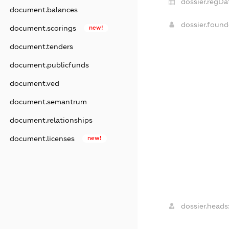
dossier.regDa
document.balances
dossier.foun
document.scorings
new!
document.tenders
document.publicfunds
document.ved
document.semantrum
document.relationships
document.licenses
new!
dossier.heads