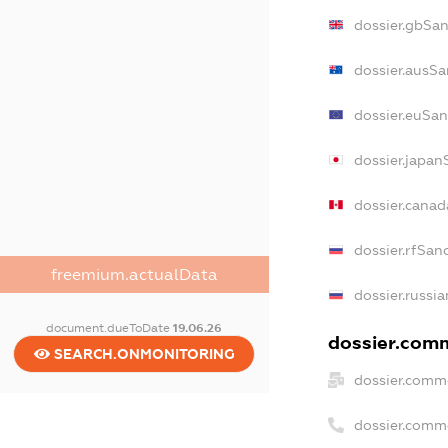
dossier.gbSa
dossier.ausSa
dossier.euSan
dossier.japan
dossier.cana
dossier.rfSan
freemium.actualData
dossier.russi
document.dueToDate
19.06.26
dossier.comm
SEARCH.ONMONITORING
dossier.comm
dossier.comm