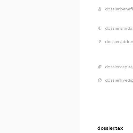
dossier.benefi
dossier.smida
dossier.addre
dossier.capita
dossier.kveds
dossier.tax