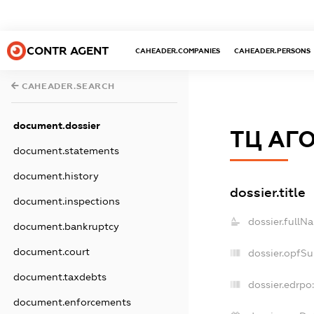
CONTR AGENT
CAHEADER.COMPANIES
CAHEADER.PERSONS
CAHEADER.SEARCH
document.dossier
ТЦ АГ
document.statements
document.history
dossier.title
document.inspections
dossier.fullN
document.bankruptcy
document.court
dossier.opfS
document.taxdebts
dossier.edrpo
document.enforcements