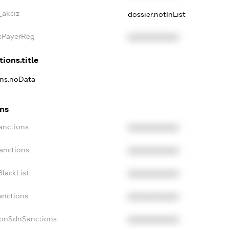
_akciz
dossier.notInList
axPayerReg
XXXXXXXXXX
tions.title
ons.noData
ons
anctions
XXXXXXXXXX
anctions
XXXXXXXXXX
lackList
XXXXXXXXXX
anctions
XXXXXXXXXX
NonSdnSanctions
XXXXXXXXXX