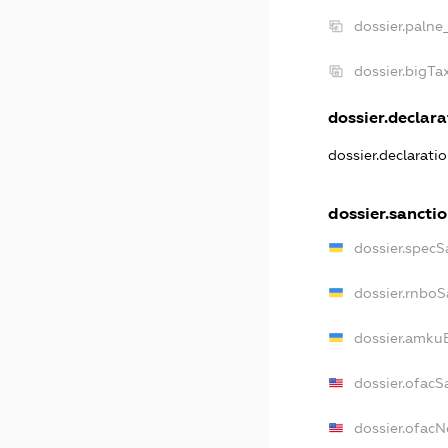
dossier.palne
dossier.bigT
dossier.declara
dossier.declarati
dossier.sancti
dossier.specS
dossier.rnboS
dossier.amkuB
dossier.ofacS
dossier.ofac