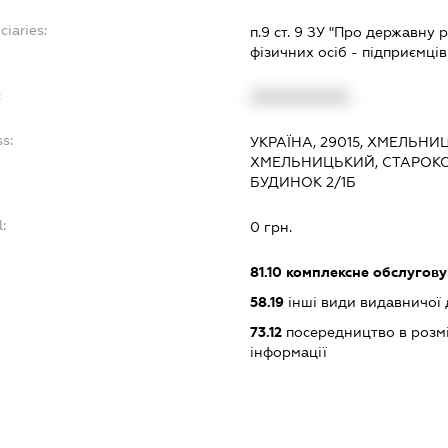
ciaries:
п.9 ст. 9 ЗУ "Про державну
фізичних осіб - підприємці
:
XXXXXXXXXX
ss:
УКРАЇНА, 29015, ХМЕЛЬНИ
ХМЕЛЬНИЦЬКИЙ, СТАРОК
БУДИНОК 2/1Б
l:
0 грн.
:
81.10
комплексне обслуговув
58.19
інші види видавничої 
73.12
посередництво в розмі
інформації