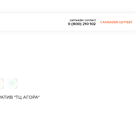
caHeader.contact
CAHEADER.GETTEST
0 (800) 210 102
0
0
ТИВ "ТЦ АГОРА"