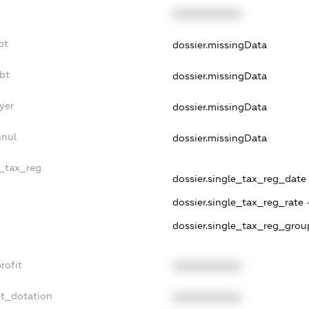
XXXXXXXXXX
bt
dossier.missingData
bt
dossier.missingData
yer
dossier.missingData
nnul
dossier.missingData
e_tax_reg
dossier.single_tax_reg_date -
dossier.single_tax_reg_rate 
dossier.single_tax_reg_grou
rofit
XXXXXXXXXX
et_dotation
XXXXXXXXXX