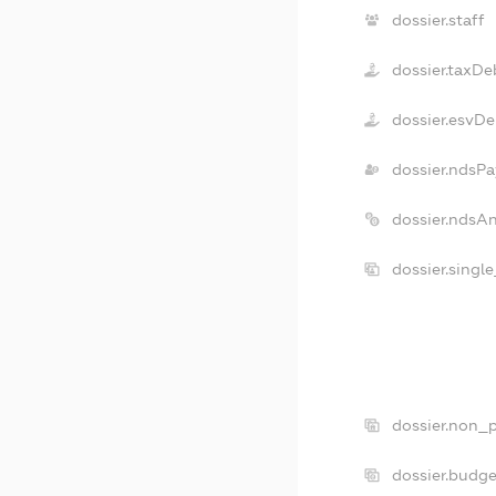
dossier.staff
dossier.taxDe
dossier.esvDe
dossier.ndsPa
dossier.ndsA
dossier.singl
dossier.non_p
dossier.budg