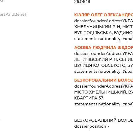
te:
26.08.18
dersAndBenef:
КІЗЛЯР ОЛЕГ ОЛЕКСАНДР
dossier.founderAddress
УКРА
ХМЕЛЬНИЦЬКИЙ Р-Н, МІС
ВУЛ.ПОДІЛЬСЬКА, БУДИНОК
statements.nationality:
Укра
АСЄЄВА ЛЮДМИЛА ФЕДОР
dossier.founderAddress
УКРА
ЛЕТИЧІВСЬКИЙ Р-Н, СЕЛИ
ВУЛИЦЯ КОТОВСЬКОГО, Б
statements.nationality:
Укра
БЕЗКОРОВАЛЬНИЙ ВОЛО
dossier.founderAddress
УКРА
МІСТО ХМЕЛЬНИЦЬКИЙ, ВУ
КВАРТИРА 37
statements.nationality:
Укра
:
БЕЗКОРОВАЛЬНИЙ ВОЛО
dossier.position -