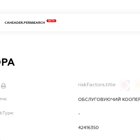
BETA
CAHEADER.PERSSEARCH
ОРА
riskFactors.title
0
ame:
ОБСЛУГОВУЮЧИЙ КООПЕРА
ubType:
-
:
42416350