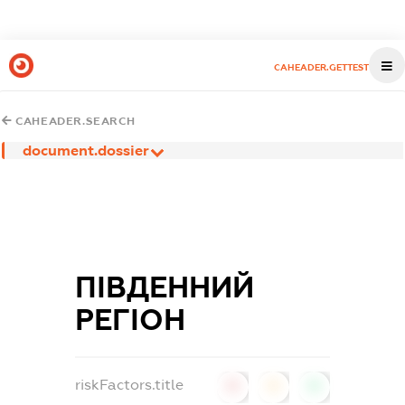
CAHEADER.GETTEST
CAHEADER.SEARCH
document.dossier
ПІВДЕННИЙ
РЕГІОН
riskFactors.title
0
0
0