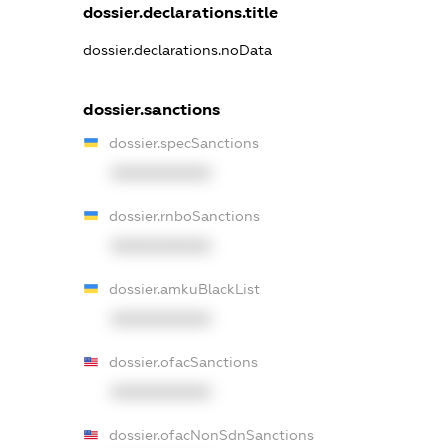
dossier.declarations.title
dossier.declarations.noData
dossier.sanctions
dossier.specSanctions
XXXXXXXXXX
dossier.rnboSanctions
XXXXXXXXXX
dossier.amkuBlackList
XXXXXXXXXX
dossier.ofacSanctions
XXXXXXXXXX
dossier.ofacNonSdnSanctions