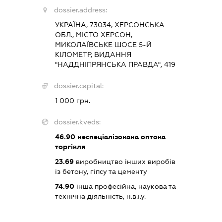
dossier.address:
УКРАЇНА, 73034, ХЕРСОНСЬКА
ОБЛ., МІСТО ХЕРСОН,
МИКОЛАЇВСЬКЕ ШОСЕ 5-Й
КІЛОМЕТР, ВИДАННЯ
"НАДДНІПРЯНСЬКА ПРАВДА", 419
dossier.capital:
1 000 грн.
dossier.kveds:
46.90
неспеціалізована оптова
торгівля
23.69
виробництво інших виробів
із бетону, гіпсу та цементу
74.90
інша професійна, наукова та
технічна діяльність, н.в.і.у.