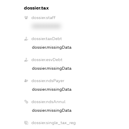
dossier.tax
dossier.staff
XXXXXXXXXX
dossier.taxDebt
dossier.missingData
dossier.esvDebt
dossier.missingData
dossier.ndsPayer
dossier.missingData
dossier.ndsAnnul
dossier.missingData
dossier.single_tax_reg