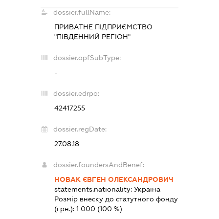
dossier.fullName:
ПРИВАТНЕ ПІДПРИЄМСТВО
"ПІВДЕННИЙ РЕГІОН"
dossier.opfSubType:
-
dossier.edrpo:
42417255
dossier.regDate:
27.08.18
dossier.foundersAndBenef:
НОВАК ЄВГЕН ОЛЕКСАНДРОВИЧ
statements.nationality:
Україна
Розмір внеску до статутного фонду
(грн.):
1 000
(100 %)