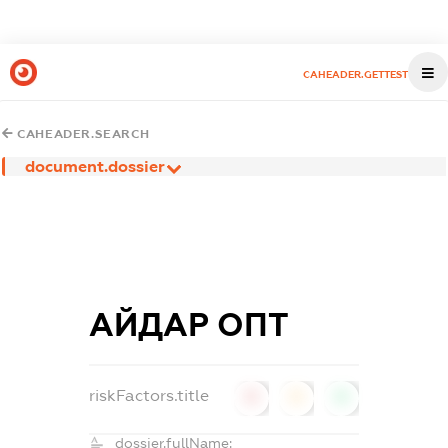
CAHEADER.GETTEST
CAHEADER.SEARCH
document.dossier
АЙДАР ОПТ
riskFactors.title
0
0
0
dossier.fullName: