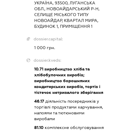
УКРАЇНА, 93500, ЛУГАНСЬКА
ОБЛ., НОВОАЙДАРСЬКИЙ Р-Н,
СЕЛИЩЕ МІСЬКОГО ТИПУ
НОВОАЙДАР, КВАРТАЛ МИРА,
БУДИНОК 1, ПРИМІЩЕННЯ 1
dossier.capital:
1 000 грн.
dossier.kveds:
10.71
виробництво хліба та
хлібобулочних виробів;
виробництво борошняних
кондитерських виробів, тортів і
тістечок нетривалого зберігання
46.17
діяльність посередників у
торгівлі продуктами харчування,
напоями та тютюновими
виробами
81.10
комплексне обслуговування