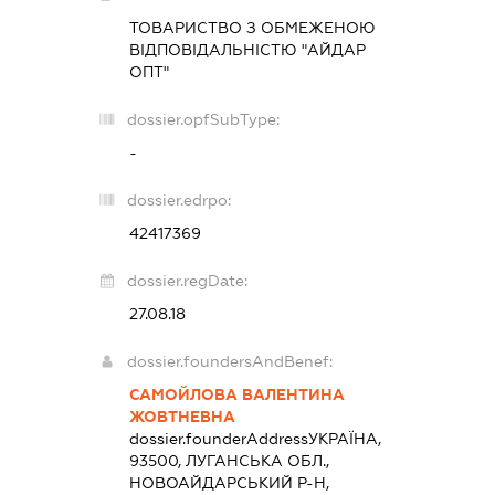
ТОВАРИСТВО З ОБМЕЖЕНОЮ
ВІДПОВІДАЛЬНІСТЮ "АЙДАР
ОПТ"
dossier.opfSubType:
-
dossier.edrpo:
42417369
dossier.regDate:
27.08.18
dossier.foundersAndBenef:
САМОЙЛОВА ВАЛЕНТИНА
ЖОВТНЕВНА
dossier.founderAddress
УКРАЇНА,
93500, ЛУГАНСЬКА ОБЛ.,
НОВОАЙДАРСЬКИЙ Р-Н,