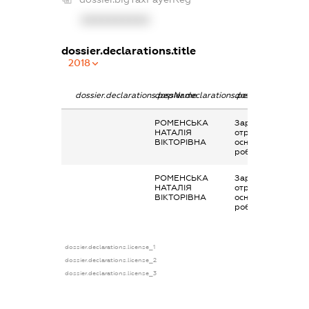
XXXXXXXXXX
dossier.declarations.title
2018
dossier.declarations.pepName
dossier.declarations.personName
dossier.declaratio
РОМЕНСЬКА
Заробітна плата
НАТАЛІЯ
отримана за
ВІКТОРІВНА
основним місцем
роботи
РОМЕНСЬКА
Заробітна плата
НАТАЛІЯ
отримана за
ВІКТОРІВНА
основним місцем
роботи
dossier.declarations.license_1
dossier.declarations.license_2
dossier.declarations.license_3