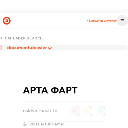
CAHEADER.GETTEST
CAHEADER.SEARCH
document.dossier
АРТА ФАРТ
riskFactors.title
0
0
0
dossier.fullName: