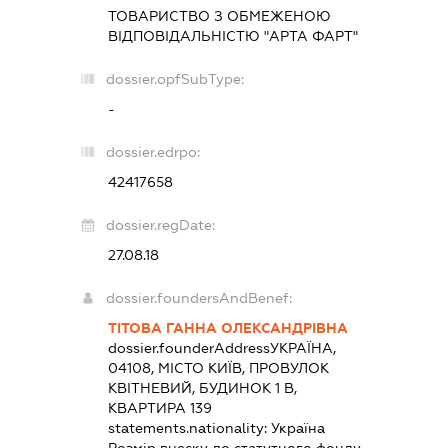
ТОВАРИСТВО З ОБМЕЖЕНОЮ
ВІДПОВІДАЛЬНІСТЮ "АРТА ФАРТ"
dossier.opfSubType:
-
dossier.edrpo:
42417658
dossier.regDate:
27.08.18
dossier.foundersAndBenef:
ТІТОВА ГАННА ОЛЕКСАНДРІВНА
dossier.founderAddress
УКРАЇНА,
04108, МІСТО КИЇВ, ПРОВУЛОК
КВІТНЕВИЙ, БУДИНОК 1 В,
КВАРТИРА 139
statements.nationality:
Україна