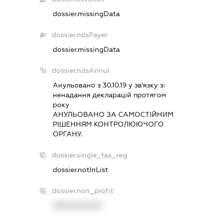
dossier.missingData
dossier.ndsPayer
dossier.missingData
dossier.ndsAnnul
Анульовано з 30.10.19 у зв'язку з:
ненадання декларацiй протягом
року
АНУЛЬОВАНО ЗА САМОСТIЙНИМ
РIШЕННЯМ КОНТРОЛЮЮЧОГО
ОРГАНУ.
dossier.single_tax_reg
dossier.notInList
dossier.non_profit
XXXXXXXXXX