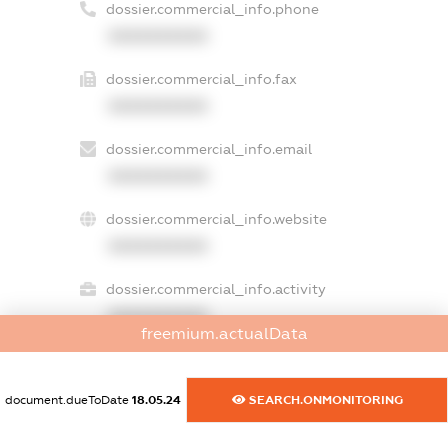
dossier.commercial_info.phone
XXXXXXXXXX
dossier.commercial_info.fax
XXXXXXXXXX
dossier.commercial_info.email
XXXXXXXXXX
dossier.commercial_info.website
XXXXXXXXXX
dossier.commercial_info.activity
XXXXXXXXXX
freemium.actualData
document.dueToDate
18.05.24
SEARCH.ONMONITORING
freemium.exampleText_1
freemium.exampleText_2
freemium.anonymousPerSearch2