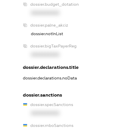
dossier.budget_dotation
XXXXXXXXXX
dossier.palne_akciz
dossier.notInList
dossier.bigTaxPayerReg
XXXXXXXXXX
dossier.declarations.title
dossier.declarations.noData
dossier.sanctions
dossier.specSanctions
XXXXXXXXXX
dossier.rnboSanctions