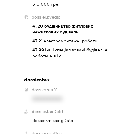
610 000 грн.
dossier.kveds:
41.20
будівництво житлових і
нежитлових будівель
43.21
електромонтажні роботи
43.99
інші спеціалізовані будівельні
роботи, н.в.і.у.
dossier.tax
dossier.staff
XXXXXXXXXX
dossier.taxDebt
dossier.missingData
dossier.esvDebt