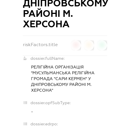
ДНІПРОВСЬКОМУ
РАЙОНІ М.
ХЕРСОНА
riskFactors.title
0
0
0
dossier.fullName:
РЕЛІГІЙНА ОРГАНІЗАЦІЯ
"МУСУЛЬМАНСЬКА РЕЛІГІЙНА
ГРОМАДА "САРИ КЕРМЕН" У
ДНІПРОВСЬКОМУ РАЙОНІ М.
ХЕРСОНА"
dossier.opfSubType:
-
dossier.edrpo: