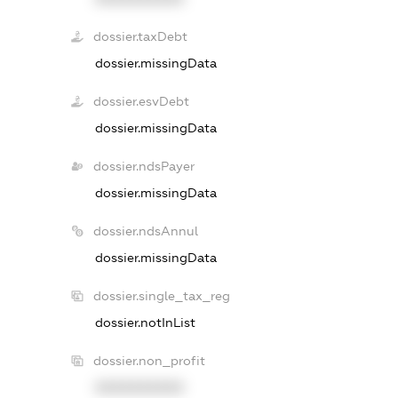
dossier.taxDebt
dossier.missingData
dossier.esvDebt
dossier.missingData
dossier.ndsPayer
dossier.missingData
dossier.ndsAnnul
dossier.missingData
dossier.single_tax_reg
dossier.notInList
dossier.non_profit
XXXXXXXXXX