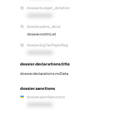
dossier.budget_dotation
XXXXXXXXXX
dossier.palne_akciz
dossier.notInList
dossier.bigTaxPayerReg
XXXXXXXXXX
dossier.declarations.title
dossier.declarations.noData
dossier.sanctions
dossier.specSanctions
XXXXXXXXXX