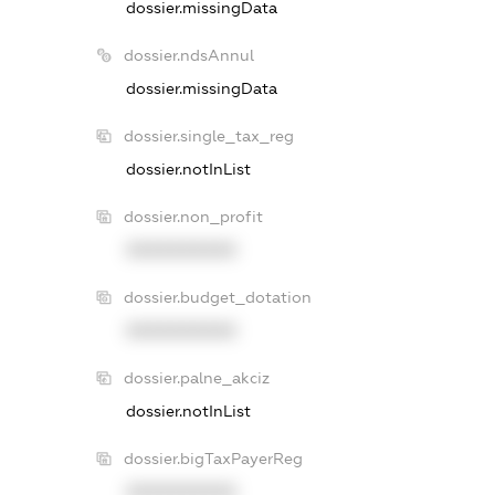
dossier.missingData
dossier.ndsAnnul
dossier.missingData
dossier.single_tax_reg
dossier.notInList
dossier.non_profit
XXXXXXXXXX
dossier.budget_dotation
XXXXXXXXXX
dossier.palne_akciz
dossier.notInList
dossier.bigTaxPayerReg
XXXXXXXXXX