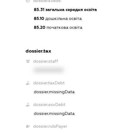
dossier.kveds:
85.31
загальна середня освіта
85.10
дошкільна освіта
85.20
початкова освіта
dossier.tax
dossier.staff
XXXXXXXXXX
dossier.taxDebt
dossier.missingData
dossier.esvDebt
dossier.missingData
dossier.ndsPayer