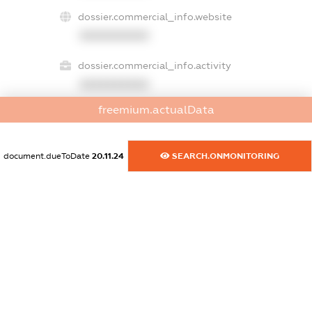
dossier.commercial_info.website
XXXXXXXXXX
dossier.commercial_info.activity
XXXXXXXXXX
freemium.actualData
freemium.exampleText_1
document.dueToDate
20.11.24
SEARCH.ONMONITORING
freemium.exampleText_2
freemium.anonymousPerSearch2
FREEMIUM.DETAILS
FREEMIUM.REGISTER