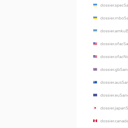
dossier.specS
dossier.rnboS
dossier.amkuB
dossier.ofacS
dossier.ofac
dossier.gbSan
dossier.ausSa
dossier.euSan
dossier.japan
dossier.canad