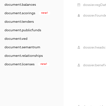
document.balances
dossier.regDat
document.scorings
new!
dossier.found
document.tenders
document.publicfunds
document.ved
document.semantrum
dossier.heads:
document.relationships
document.licenses
new!
dossier.benefic