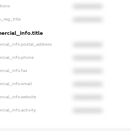
tions
XXXXXXXXXX
n_reg_title
XXXXXXXXXX
rcial_info.title
rcial_info.postal_address
XXXXXXXXXX
rcial_info.phone
XXXXXXXXXX
rcial_info.fax
XXXXXXXXXX
rcial_info.email
XXXXXXXXXX
rcial_info.website
XXXXXXXXXX
cial_info.activity
XXXXXXXXXX