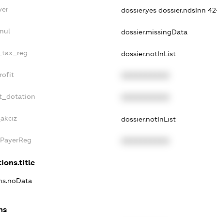
yer
dossier.yes
dossier.ndsInn 
nul
dossier.missingData
e_tax_reg
dossier.notInList
rofit
XXXXXXXXXX
t_dotation
XXXXXXXXXX
akciz
dossier.notInList
xPayerReg
XXXXXXXXXX
ions.title
ons.noData
ns