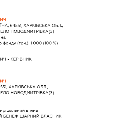
ВИЧ
ЇНА, 64551, ХАРКІВСЬКА ОБЛ.,
ЕЛО НОВОДМИТРІВКА(З)
їна
о фонду (грн.):
1 000
(100 %)
ВИЧ
-
КЕРІВНИК
ВИЧ
551, ХАРКІВСЬКА ОБЛ.,
ЕЛО НОВОДМИТРІВКА(З)
ирішальний вплив
Й БЕНЕФІЦІАРНИЙ ВЛАСНИК