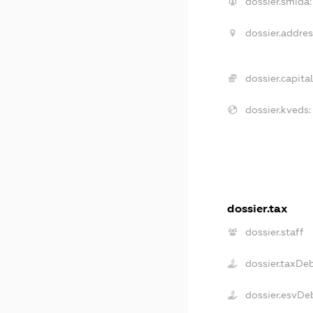
dossier.smida:
dossier.addres
dossier.capital
dossier.kveds:
dossier.tax
dossier.staff
dossier.taxDe
dossier.esvDe