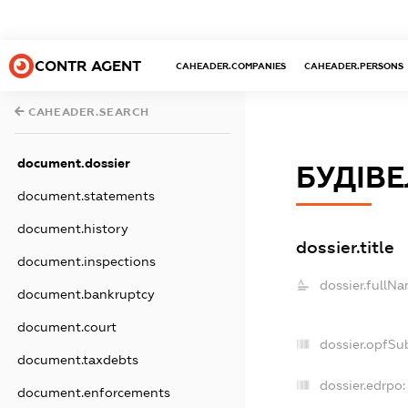
CONTR AGENT
CAHEADER.COMPANIES
CAHEADER.PERSONS
CAHEADER.SEARCH
document.dossier
БУДІВЕ
document.statements
document.history
dossier.title
document.inspections
dossier.fullNa
document.bankruptcy
document.court
dossier.opfSu
document.taxdebts
dossier.edrpo:
document.enforcements