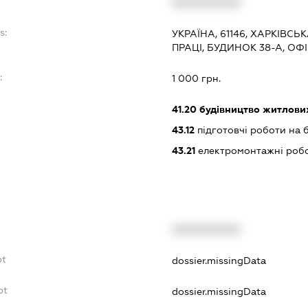
XXXXXXXXXX
s:
УКРАЇНА, 61146, ХАРКІВСЬК
ПРАЦІ, БУДИНОК 38-А, ОФІ
:
1 000 грн.
41.20
будівництво житлових
43.12
підготовчі роботи на 
43.21
електромонтажні роб
XXXXXXXXXX
bt
dossier.missingData
bt
dossier.missingData