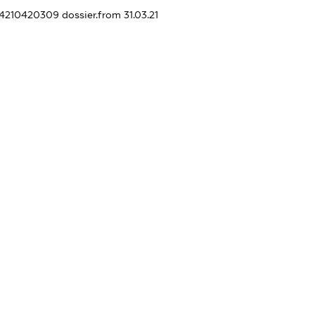
424210420309
dossier.from 31.03.21