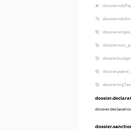
dossier.ndsPa
dossier.ndsAn
dossier.singl
dossier.non_p
dossier.budge
dossier.palne_
dossier.bigTa
dossier.declarat
dossier.declarati
dossier.sanctio