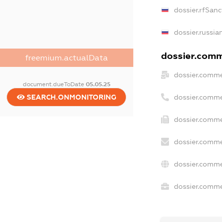
dossier.rfSanc
dossier.russia
dossier.comme
freemium.actualData
dossier.comme
document.dueToDate
05.05.25
dossier.comme
SEARCH.ONMONITORING
dossier.comme
dossier.comme
dossier.comme
dossier.commer