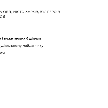
А ОБЛ., МІСТО ХАРКІВ, ВУЛ.ГЕРОЇВ
С 5
 і нежитлових будівель
будівельному майданчику
оти