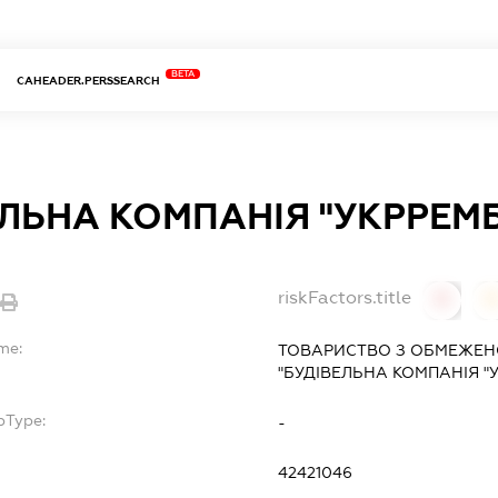
BETA
CAHEADER.PERSSEARCH
ЛЬНА КОМПАНІЯ "УКРРЕМ
riskFactors.title
0
0
me:
ТОВАРИСТВО З ОБМЕЖЕН
"БУДІВЕЛЬНА КОМПАНІЯ "
bType:
-
42421046