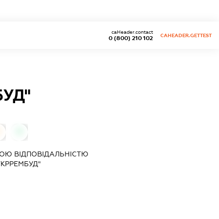
caHeader.contact
CAHEADER.GETTEST
0 (800) 210 102
БУД"
0
ОЮ ВІДПОВІДАЛЬНІСТЮ
УКРРЕМБУД"