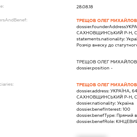
e:
28.08.18
ersAndBenef:
ТРЕЩОВ ОЛЕГ МИХАЙЛО
dossier.founderAddress
УКРА
САХНОВЩИНСЬКИЙ Р-Н, С
statements.nationality:
Укра
Розмір внеску до статутног
ТРЕЩОВ ОЛЕГ МИХАЙЛО
dossier.position -
iaries:
ТРЕЩОВ ОЛЕГ МИХАЙЛО
dossier.address:
УКРАЇНА, 64
САХНОВЩИНСЬКИЙ Р-Н, С
dossier.nationality:
Україна
dossier.benefInterest:
100
dossier.benefType:
Прямий в
dossier.benefRole:
КІНЦЕВИ