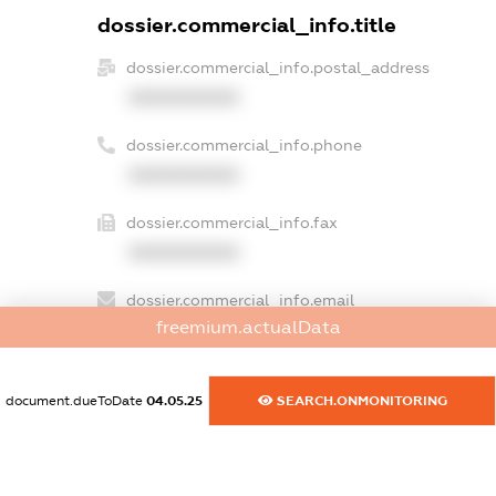
dossier.commercial_info.title
dossier.commercial_info.postal_address
XXXXXXXXXX
dossier.commercial_info.phone
XXXXXXXXXX
dossier.commercial_info.fax
XXXXXXXXXX
dossier.commercial_info.email
freemium.actualData
XXXXXXXXXX
dossier.commercial_info.website
document.dueToDate
04.05.25
SEARCH.ONMONITORING
XXXXXXXXXX
dossier.commercial_info.activity
XXXXXXXXXX