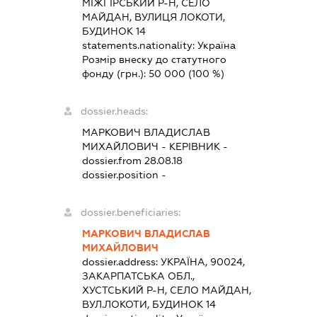
МІЖГІРСЬКИЙ Р-Н, СЕЛО
МАЙДАН, ВУЛИЦЯ ЛОКОТИ,
БУДИНОК 14
statements.nationality:
Україна
Розмір внеску до статутного
фонду (грн.):
50 000
(100 %)
dossier.heads:
МАРКОВИЧ ВЛАДИСЛАВ
МИХАЙЛОВИЧ
-
КЕРІВНИК
-
dossier.from 28.08.18
dossier.position -
dossier.beneficiaries:
МАРКОВИЧ ВЛАДИСЛАВ
МИХАЙЛОВИЧ
dossier.address:
УКРАЇНА, 90024,
ЗАКАРПАТСЬКА ОБЛ.,
ХУСТСЬКИЙ Р-Н, СЕЛО МАЙДАН,
ВУЛ.ЛОКОТИ, БУДИНОК 14