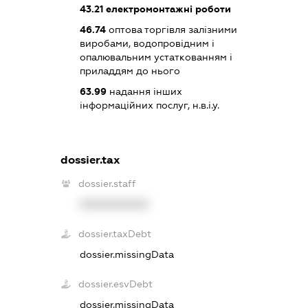
43.21
електромонтажні роботи
46.74
оптова торгівля залізними
виробами, водопровідним і
опалювальним устаткованням і
приладдям до нього
63.99
надання інших
інформаційних послуг, н.в.і.у.
dossier.tax
dossier.staff
XXXXXXXXXX
dossier.taxDebt
dossier.missingData
dossier.esvDebt
dossier.missingData