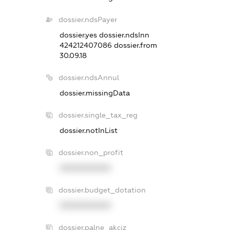
dossier.ndsPayer
dossier.yes
dossier.ndsInn
424212407086
dossier.from
30.09.18
dossier.ndsAnnul
dossier.missingData
dossier.single_tax_reg
dossier.notInList
dossier.non_profit
XXXXXXXXXX
dossier.budget_dotation
XXXXXXXXXX
dossier.palne_akciz