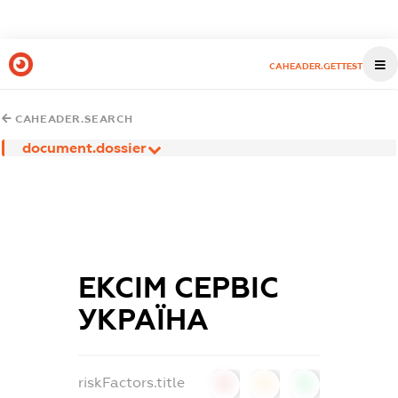
CAHEADER.GETTEST
CAHEADER.SEARCH
document.dossier
ЕКСІМ СЕРВІС
УКРАЇНА
riskFactors.title
0
0
0