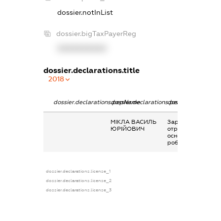
dossier.notInList
dossier.bigTaxPayerReg
XXXXXXXXXX
dossier.declarations.title
2018
dossier.declarations.pepName
dossier.declarations.personName
dossier.declaratio
МІКЛА ВАСИЛЬ
Заробітна плата
ЮРІЙОВИЧ
отримана за
основним місцем
роботи
dossier.declarations.license_1
dossier.declarations.license_2
dossier.declarations.license_3