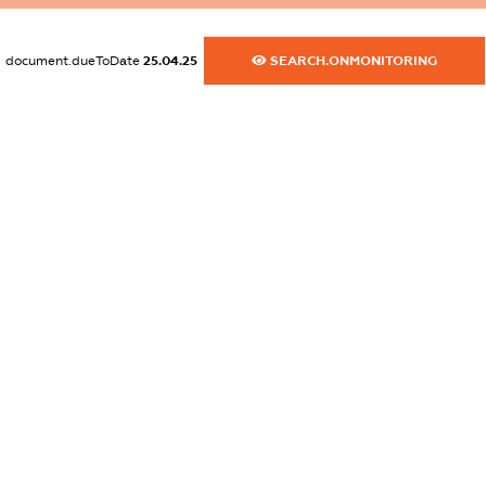
dossier.commercial_info.fax
document.dueToDate
25.04.25
SEARCH.ONMONITORING
XXXXXXXXXX
dossier.commercial_info.email
XXXXXXXXXX
dossier.commercial_info.website
XXXXXXXXXX
dossier.commercial_info.activity
XXXXXXXXXX
freemium.exampleText_1
freemium.exampleText_2
freemium.anonymousPerSearch2
FREEMIUM.DETAILS