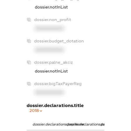
dossier.notInList
dossier.non_profit
XXXXXXXXXX
dossier.budget_dotation
XXXXXXXXXX
dossier.palne_akciz
dossier.notInList
dossier.bigTaxPayerReg
XXXXXXXXXX
dossier.declarations.title
2018
dossier.declarations.pepName
dossier.declarations.personName
dossier.declaratio