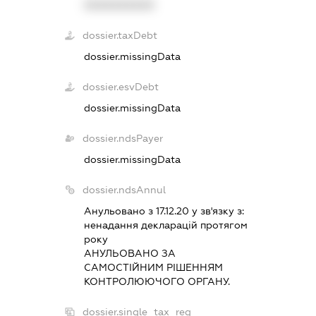
XXXXXXXXXX
dossier.taxDebt
dossier.missingData
dossier.esvDebt
dossier.missingData
dossier.ndsPayer
dossier.missingData
dossier.ndsAnnul
Анульовано з 17.12.20 у зв'язку з:
ненадання декларацiй протягом
року
АНУЛЬОВАНО ЗА
САМОСТIЙНИМ РIШЕННЯМ
КОНТРОЛЮЮЧОГО ОРГАНУ.
dossier.single_tax_reg