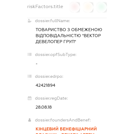
riskFactors.title
0
0
0
dossier.fullName:
ТОВАРИСТВО З ОБМЕЖЕНОЮ
ВІДПОВІДАЛЬНІСТЮ "ВЕКТОР
ДЕВЕЛОПЕР ГРУП"
dossier.opfSubType:
-
dossier.edrpo:
42421894
dossier.regDate:
28.08.18
dossier.foundersAndBenef:
КІНЦЕВИЙ БЕНЕФІЦІАРНИЙ