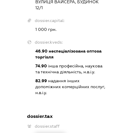
ВУЛИЦЯ ВАЙСЕРА, БУДИНОК
12/1
dossier.capital:
1 000 грн.
dossier.kveds:
46.90
неспеціалізована оптова
торгівля
74.90
інша професійна, наукова
та технічна діяльність, н.в.і.у.
82.99
надання інших
допоміжних комерційних послуг,
н.в.і.у.
dossier.tax
dossier.staff