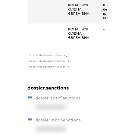
КОПАНЧУК
Кінцевий
ОЛЕНА
бенефіціарний
ЄВГЕНІВНА
власник
(контролер)
КОПАНЧУК
-
ОЛЕНА
ЄВГЕНІВНА
dossier.declarations.license_1
dossier.declarations.license_2
dossier.declarations.license_3
dossier.sanctions
dossier.specSanctions
XXXXXXXXXX
dossier.rnboSanctions
XXXXXXXXXX