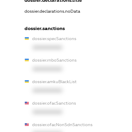
dossier.declarations.title
dossier.declarations.noData
dossier.sanctions
dossier.specSanctions
XXXXXXXXXX
dossier.rnboSanctions
XXXXXXXXXX
dossier.amkuBlackList
XXXXXXXXXX
dossier.ofacSanctions
XXXXXXXXXX
dossier.ofacNonSdnSanctions