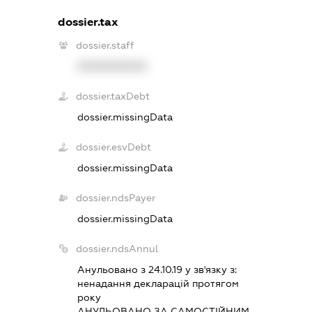
dossier.tax
dossier.staff
XXXXXXXXXX
dossier.taxDebt
dossier.missingData
dossier.esvDebt
dossier.missingData
dossier.ndsPayer
dossier.missingData
dossier.ndsAnnul
Анульовано з 24.10.19 у зв'язку з:
ненадання декларацiй протягом
року
АНУЛЬОВАНО ЗА САМОСТIЙНИМ