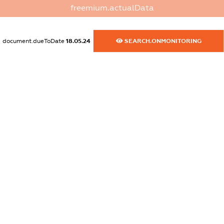
XXXXXXXXXX
freemium.actualData
dossier.commercial_info.activity
XXXXXXXXXX
document.dueToDate
18.05.24
SEARCH.ONMONITORING
freemium.exampleText_1
freemium.exampleText_2
freemium.anonymousPerSearch2
FREEMIUM.DETAILS
FREEMIUM.REGISTER