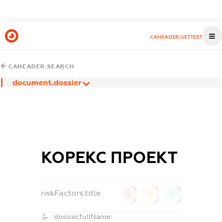
CAHEADER.GETTEST
CAHEADER.SEARCH
document.dossier
КОРЕКС ПРОЕКТ
riskFactors.title
0
0
0
dossier.fullName: