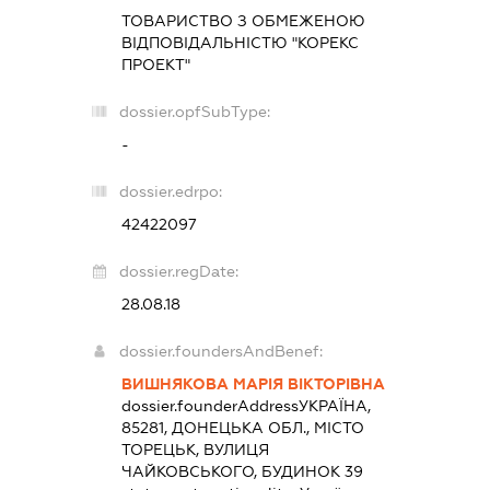
ТОВАРИСТВО З ОБМЕЖЕНОЮ
ВІДПОВІДАЛЬНІСТЮ "КОРЕКС
ПРОЕКТ"
dossier.opfSubType:
-
dossier.edrpo:
42422097
dossier.regDate:
28.08.18
dossier.foundersAndBenef:
ВИШНЯКОВА МАРІЯ ВІКТОРІВНА
dossier.founderAddress
УКРАЇНА,
85281, ДОНЕЦЬКА ОБЛ., МІСТО
ТОРЕЦЬК, ВУЛИЦЯ
ЧАЙКОВСЬКОГО, БУДИНОК 39