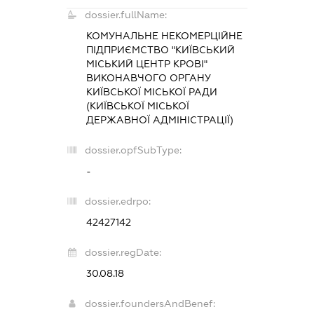
dossier.fullName:
КОМУНАЛЬНЕ НЕКОМЕРЦІЙНЕ
ПІДПРИЄМСТВО "КИЇВСЬКИЙ
МІСЬКИЙ ЦЕНТР КРОВІ"
ВИКОНАВЧОГО ОРГАНУ
КИЇВСЬКОЇ МІСЬКОЇ РАДИ
(КИЇВСЬКОЇ МІСЬКОЇ
ДЕРЖАВНОЇ АДМІНІСТРАЦІЇ)
dossier.opfSubType:
-
dossier.edrpo:
42427142
dossier.regDate:
30.08.18
dossier.foundersAndBenef: