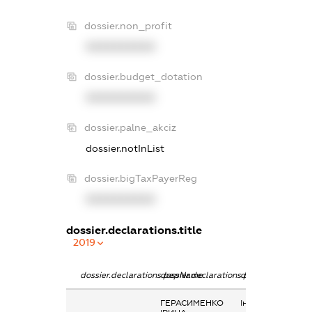
dossier.non_profit
XXXXXXXXXX
dossier.budget_dotation
XXXXXXXXXX
dossier.palne_akciz
dossier.notInList
dossier.bigTaxPayerReg
XXXXXXXXXX
dossier.declarations.title
2019
dossier.declarations.pepName
dossier.declarations.personName
dossier.declarati
ГЕРАСИМЕНКО
Інше, компенсаці