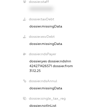
dossier.staff
XXXXXXXXXX
dossier.taxDebt
dossier.missingData
dossier.esvDebt
dossier.missingData
dossier.ndsPayer
dossier.yes
dossier.ndsInn
424271426571
dossier.from
31.12.25
dossier.ndsAnnul
dossier.missingData
dossier.single_tax_reg
dossier.notInList