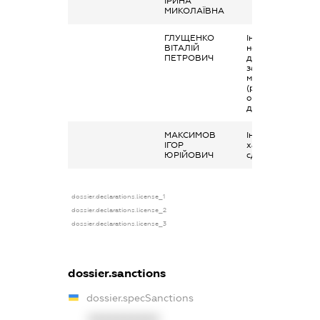
ІРИНА
МИКОЛАЇВНА
ГЛУЩЕНКО
Інше, доходи, які
ВІТАЛІЙ
не включаються
ПЕТРОВИЧ
до складу
загального
місячного
(річного)
оподаткованого
доходу
МАКСИМОВ
Інше, Компенсаці
ІГОР
харчування за
ЮРІЙОВИЧ
сдачу крові
dossier.declarations.license_1
dossier.declarations.license_2
dossier.declarations.license_3
dossier.sanctions
dossier.specSanctions
XXXXXXXXXX