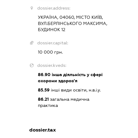
dossier.address:
УКРАЇНА, 04060, МІСТО КИЇВ,
ВУЛ.БЕРЛІНСЬКОГО МАКСИМА,
БУДИНОК 12
dossier.capital:
10 000 грн.
dossier.kveds:
86.90
інша діяльність у сфері
охорони здоров'я
85.59
інші види освіти, н.в.і.у.
86.21
загальна медична
практика
dossier.tax