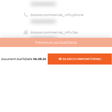
XXXXXXXXXX
dossier.commercial_info.phone
XXXXXXXXXX
dossier.commercial_info.fax
XXXXXXXXXX
freemium.actualData
dossier.commercial_info.email
XXXXXXXXXX
document.dueToDate
06.08.26
SEARCH.ONMONITORING
dossier.commercial_info.website
XXXXXXXXXX
dossier.commercial_info.activity
XXXXXXXXXX