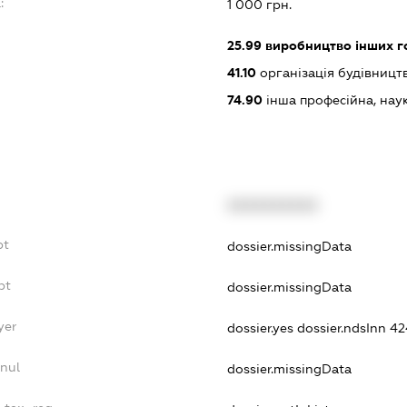
:
1 000 грн.
25.99
виробництво інших гот
41.10
організація будівницт
74.90
інша професійна, науков
XXXXXXXXXX
bt
dossier.missingData
bt
dossier.missingData
yer
dossier.yes
dossier.ndsInn 
nnul
dossier.missingData