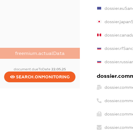
dossier.euSan
dossier.japan
dossier.canad
dossier.rfSan
freemium.actualData
dossier.russia
document.dueToDate
22.05.25
dossier.comme
SEARCH.ONMONITORING
dossier.comme
dossier.comme
dossier.comme
dossier.comme