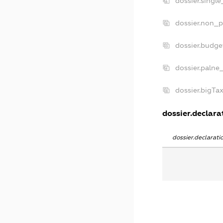
dossier.singl
dossier.non_p
dossier.budg
dossier.palne
dossier.bigTa
dossier.declarat
dossier.declarat