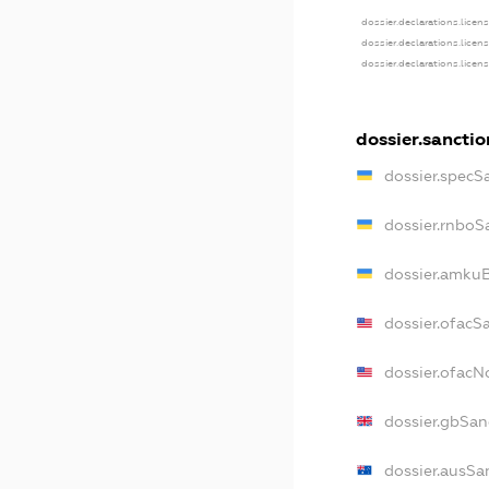
dossier.declarations.licen
dossier.declarations.licen
dossier.declarations.licen
dossier.sanctio
dossier.specS
dossier.rnboS
dossier.amkuB
dossier.ofacS
dossier.ofac
dossier.gbSan
dossier.ausSa