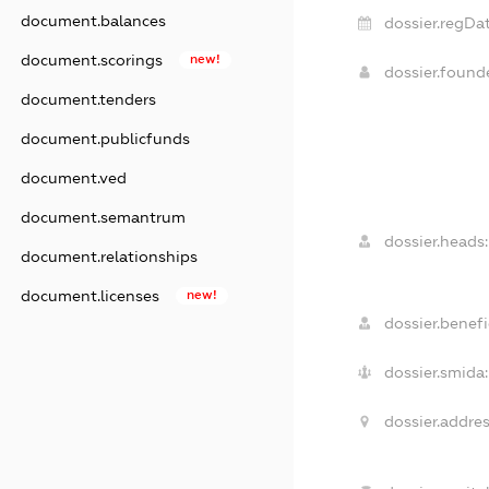
document.balances
dossier.regDat
document.scorings
new!
dossier.foun
document.tenders
document.publicfunds
document.ved
document.semantrum
dossier.heads:
document.relationships
document.licenses
new!
dossier.benefi
dossier.smida:
dossier.addres