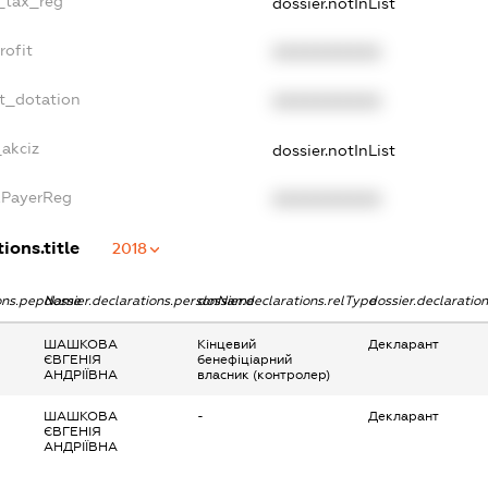
e_tax_reg
dossier.notInList
rofit
XXXXXXXXXX
et_dotation
XXXXXXXXXX
_akciz
dossier.notInList
xPayerReg
XXXXXXXXXX
ions.title
2018
ions.pepName
dossier.declarations.personName
dossier.declarations.relType
dossier.declaratio
ШАШКОВА
Кінцевий
Декларант
ЄВГЕНІЯ
бенефіціарний
АНДРІЇВНА
власник (контролер)
ШАШКОВА
-
Декларант
ЄВГЕНІЯ
АНДРІЇВНА