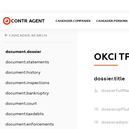
CONTR AGENT
CAHEADER.COMPANIES
CAHEADER.PERSONS
CAHEADER.SEARCH
document.dossier
ОКСІ Т
document.statements
document.history
dossier.title
document.inspections
dossier.fullN
document.bankruptcy
document.court
dossier.opfSu
document.taxdebts
dossier.edrpo:
document.enforcements