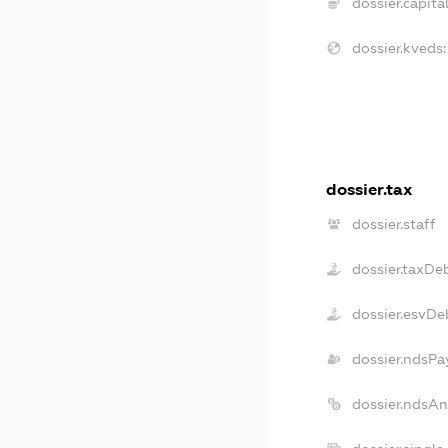
dossier.capital
dossier.kveds:
dossier.tax
dossier.staff
dossier.taxDe
dossier.esvDe
dossier.ndsPa
dossier.ndsA