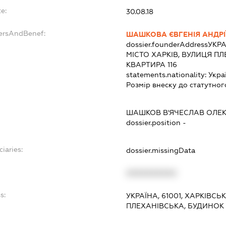
e:
30.08.18
dersAndBenef:
ШАШКОВА ЄВГЕНІЯ АНДРІ
dossier.founderAddress
УКРА
МІСТО ХАРКІВ, ВУЛИЦЯ ПЛ
КВАРТИРА 116
statements.nationality:
Укра
Розмір внеску до статутног
ШАШКОВ В'ЯЧЕСЛАВ ОЛЕ
dossier.position -
ciaries:
dossier.missingData
XXXXXXXXXX
s:
УКРАЇНА, 61001, ХАРКІВСЬ
ПЛЕХАНІВСЬКА, БУДИНОК 5