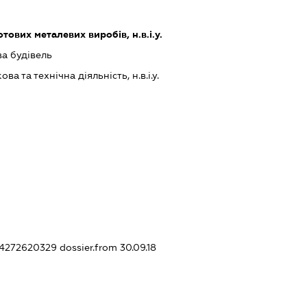
ових металевих виробів, н.в.і.у.
ва будівель
а та технічна діяльність, н.в.і.у.
424272620329
dossier.from 30.09.18