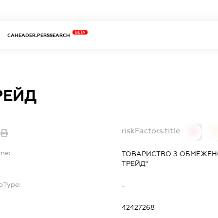
BETA
CAHEADER.PERSSEARCH
РЕЙД
riskFactors.title
0
ame:
ТОВАРИСТВО З ОБМЕЖЕНО
ТРЕЙД"
bType:
-
42427268