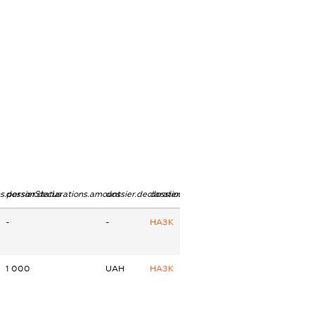
ns.personStatus
dossier.declarations.amount
dossier.declarations.currency
dossier.declarations.source
-
-
НАЗК
1 000
UAH
НАЗК