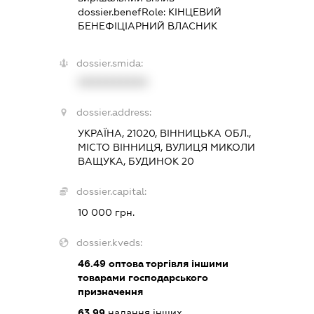
dossier.benefRole:
КІНЦЕВИЙ
БЕНЕФІЦІАРНИЙ ВЛАСНИК
dossier.smida:
XXXXXXXXXX
dossier.address:
УКРАЇНА, 21020, ВІННИЦЬКА ОБЛ.,
МІСТО ВІННИЦЯ, ВУЛИЦЯ МИКОЛИ
ВАЩУКА, БУДИНОК 20
dossier.capital:
10 000 грн.
dossier.kveds:
46.49
оптова торгівля іншими
товарами господарського
призначення
63.99
надання інших