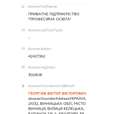
dossier.fullName:
ПРИВАТНЕ ПІДПРИЄМСТВО
"ПРОФЕСІЙНА ОСВІТА"
dossier.opfSubType:
-
dossier.edrpo:
42427362
dossier.regDate:
30.08.18
dossier.foundersAndBenef:
ГЕОРГІЄВ ВІКТОР ВІКТОРОВИЧ
dossier.founderAddress
УКРАЇНА,
21032, ВІННИЦЬКА ОБЛ., МІСТО
ВІННИЦЯ, ВУЛИЦЯ КЕЛЕЦЬКА,
БУДИНОК 126 А, КВАРТИРА 39