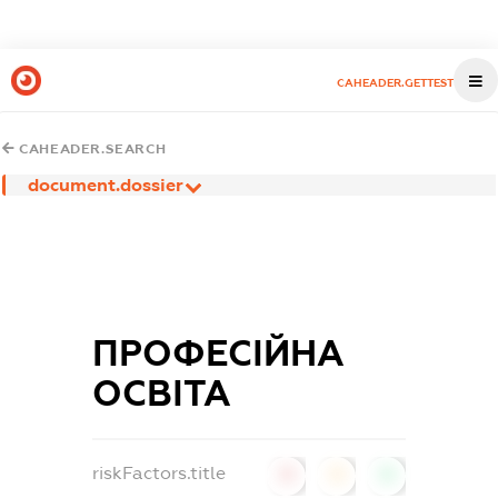
CAHEADER.GETTEST
CAHEADER.SEARCH
document.dossier
ПРОФЕСІЙНА
ОСВІТА
riskFactors.title
0
0
0