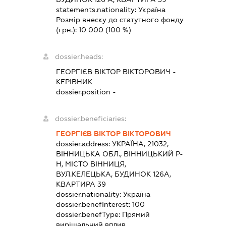
statements.nationality:
Україна
Розмір внеску до статутного фонду
(грн.):
10 000
(100 %)
dossier.heads:
ГЕОРГІЄВ ВІКТОР ВІКТОРОВИЧ
-
КЕРІВНИК
dossier.position -
dossier.beneficiaries:
ГЕОРГІЄВ ВІКТОР ВІКТОРОВИЧ
dossier.address:
УКРАЇНА, 21032,
ВІННИЦЬКА ОБЛ., ВІННИЦЬКИЙ Р-
Н, МІСТО ВІННИЦЯ,
ВУЛ.КЕЛЕЦЬКА, БУДИНОК 126А,
КВАРТИРА 39
dossier.nationality:
Україна
dossier.benefInterest:
100
dossier.benefType:
Прямий
вирішальний вплив