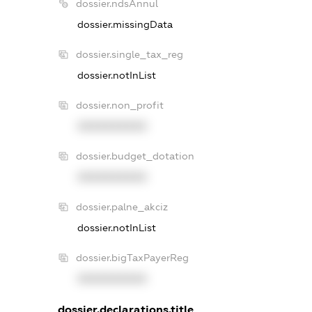
dossier.ndsAnnul
dossier.missingData
dossier.single_tax_reg
dossier.notInList
dossier.non_profit
XXXXXXXXXX
dossier.budget_dotation
XXXXXXXXXX
dossier.palne_akciz
dossier.notInList
dossier.bigTaxPayerReg
XXXXXXXXXX
dossier.declarations.title