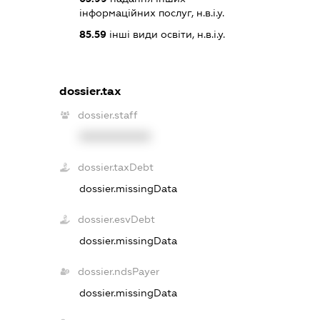
інформаційних послуг, н.в.і.у.
85.59
інші види освіти, н.в.і.у.
dossier.tax
dossier.staff
XXXXXXXXXX
dossier.taxDebt
dossier.missingData
dossier.esvDebt
dossier.missingData
dossier.ndsPayer
dossier.missingData