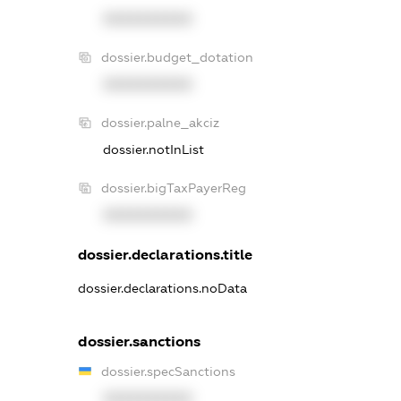
XXXXXXXXXX
dossier.budget_dotation
XXXXXXXXXX
dossier.palne_akciz
dossier.notInList
dossier.bigTaxPayerReg
XXXXXXXXXX
dossier.declarations.title
dossier.declarations.noData
dossier.sanctions
dossier.specSanctions
XXXXXXXXXX