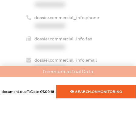
XXXXXXXXXX
dossier.commercial_info.phone
XXXXXXXXXX
dossier.commercial_info.fax
XXXXXXXXXX
dossier.commercial_info.email
XXXXXXXXXX
freemium.actualData
dossier.commercial_info.website
XXXXXXXXXX
document.dueToDate
07.09.18
SEARCH.ONMONITORING
dossier.commercial_info.activity
XXXXXXXXXX