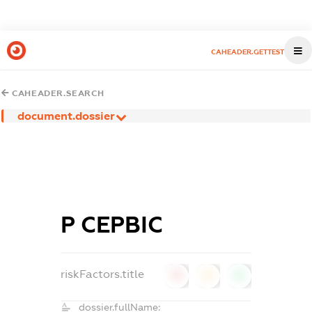
CAHEADER.GETTEST
CAHEADER.SEARCH
document.dossier
Р СЕРВІС
riskFactors.title
0
0
0
dossier.fullName: