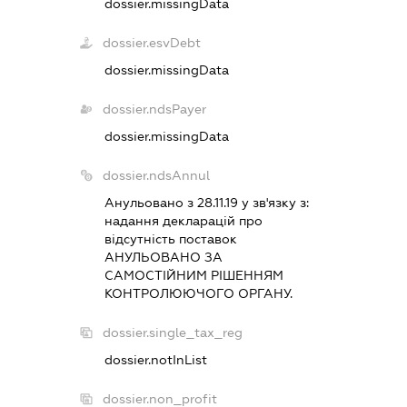
dossier.missingData
dossier.esvDebt
dossier.missingData
dossier.ndsPayer
dossier.missingData
dossier.ndsAnnul
Анульовано з 28.11.19 у зв'язку з:
надання декларацiй про
вiдсутнiсть поставок
АНУЛЬОВАНО ЗА
САМОСТIЙНИМ РIШЕННЯМ
КОНТРОЛЮЮЧОГО ОРГАНУ.
dossier.single_tax_reg
dossier.notInList
dossier.non_profit