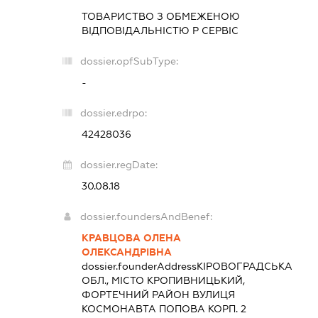
ТОВАРИСТВО З ОБМЕЖЕНОЮ
ВІДПОВІДАЛЬНІСТЮ
Р СЕРВІС
dossier.opfSubType:
-
dossier.edrpo:
42428036
dossier.regDate:
30.08.18
dossier.foundersAndBenef:
КРАВЦОВА ОЛЕНА
ОЛЕКСАНДРІВНА
dossier.founderAddress
КІРОВОГРАДСЬКА
ОБЛ., МІСТО КРОПИВНИЦЬКИЙ,
ФОРТЕЧНИЙ РАЙОН ВУЛИЦЯ
КОСМОНАВТА ПОПОВА КОРП. 2