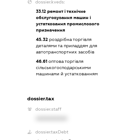
dossier.kveds:
33.12
ремонт і технічне
обслуговування машин і
устатковання промислового
призначення
45.32
роздрібна торгівля
деталями та приладдям для
автотранспортних засобів
46.61
оптова торгівля
сільськогосподарськими
машинами й устаткованням
dossier.tax
dossier.staff
XXXXXXXXXX
dossier.taxDebt