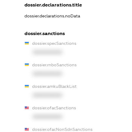
dossier.declarations.title
dossier.declarations.noData
dossier.sanctions
dossier.specSanctions
XXXXXXXXXX
dossier.rnboSanctions
XXXXXXXXXX
dossier.amkuBlackList
XXXXXXXXXX
dossier.ofacSanctions
XXXXXXXXXX
dossier.ofacNonSdnSanctions