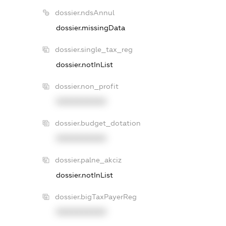
dossier.ndsAnnul
dossier.missingData
dossier.single_tax_reg
dossier.notInList
dossier.non_profit
XXXXXXXXXX
dossier.budget_dotation
XXXXXXXXXX
dossier.palne_akciz
dossier.notInList
dossier.bigTaxPayerReg
XXXXXXXXXX