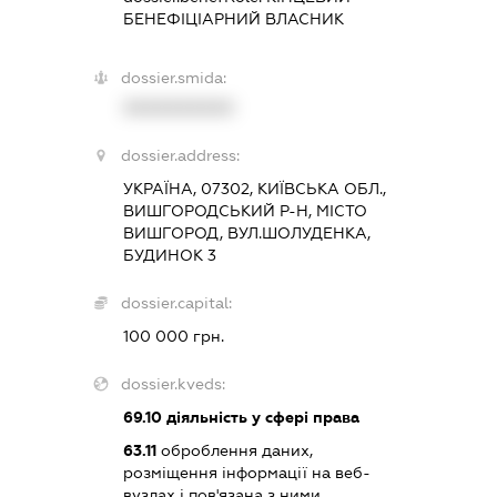
БЕНЕФІЦІАРНИЙ ВЛАСНИК
dossier.smida:
XXXXXXXXXX
dossier.address:
УКРАЇНА, 07302, КИЇВСЬКА ОБЛ.,
ВИШГОРОДСЬКИЙ Р-Н, МІСТО
ВИШГОРОД, ВУЛ.ШОЛУДЕНКА,
БУДИНОК 3
dossier.capital:
100 000 грн.
dossier.kveds:
69.10
діяльність у сфері права
63.11
оброблення даних,
розміщення інформації на веб-
вузлах і пов'язана з ними