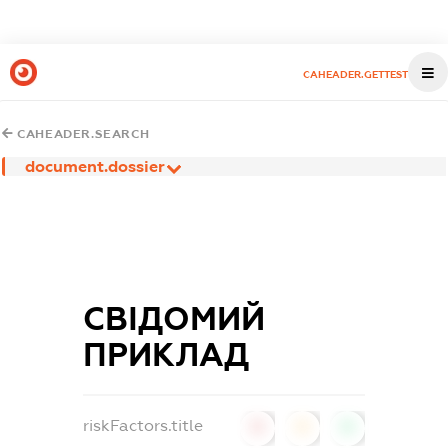
CAHEADER.GETTEST
CAHEADER.SEARCH
document.dossier
СВІДОМИЙ
ПРИКЛАД
riskFactors.title
0
0
0