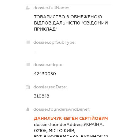
dossier.fullName:
ТОВАРИСТВО З ОБМЕЖЕНОЮ
ВІДПОВІДАЛЬНІСТЮ "СВІДОМИЙ
ПРИКЛАД"
dossier.opfSubType:
-
dossier.edrpo:
42430050
dossier.regDate:
31.08.18
dossier.foundersAndBenef:
ДАНИЛЬЧУК ЄВГЕН СЕРГІЙОВИЧ
dossier.founderAddress
УКРАЇНА,
02105, МІСТО КИЇВ,
ВУЛ.ВИФЛЕЄМСЬКА, БУДИНОК 12,