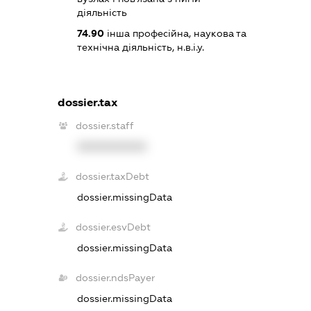
діяльність
74.90
інша професійна, наукова та
технічна діяльність, н.в.і.у.
dossier.tax
dossier.staff
XXXXXXXXXX
dossier.taxDebt
dossier.missingData
dossier.esvDebt
dossier.missingData
dossier.ndsPayer
dossier.missingData