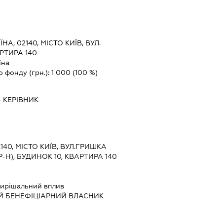
ЇНА, 02140, МІСТО КИЇВ, ВУЛ.
РТИРА 140
їна
о фонду (грн.):
1 000
(100 %)
-
КЕРІВНИК
2140, МІСТО КИЇВ, ВУЛ.ГРИШКА
Н), БУДИНОК 10, КВАРТИРА 140
ирішальний вплив
Й БЕНЕФІЦІАРНИЙ ВЛАСНИК