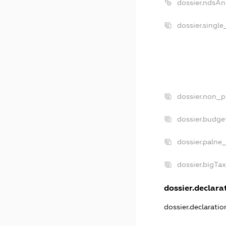
dossier.ndsAn
dossier.singl
dossier.non_p
dossier.budge
dossier.palne
dossier.bigTa
dossier.declarat
dossier.declarati