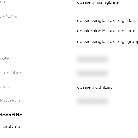
nul
dossier.missingData
e_tax_reg
dossier.single_tax_reg_date 
dossier.single_tax_reg_rate 
dossier.single_tax_reg_grou
rofit
XXXXXXXXXX
t_dotation
XXXXXXXXXX
_akciz
dossier.notInList
xPayerReg
XXXXXXXXXX
ions.title
ons.noData