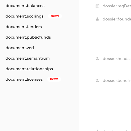
document.balances
dossier.regDat
document.scorings
new!
dossier.foun
document.tenders
document.publicfunds
document.ved
document.semantrum
dossier.heads:
document.relationships
document.licenses
new!
dossier.benefic