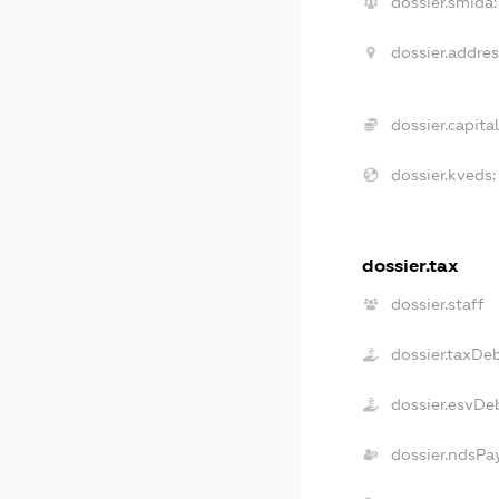
dossier.smida:
dossier.addres
dossier.capital
dossier.kveds:
dossier.tax
dossier.staff
dossier.taxDe
dossier.esvDe
dossier.ndsPa