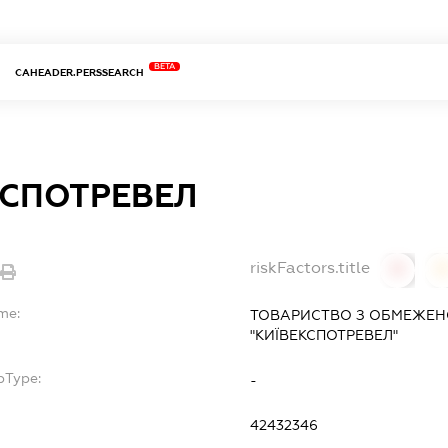
BETA
CAHEADER.PERSSEARCH
КСПОТРЕВЕЛ
riskFactors.title
0
me:
ТОВАРИСТВО З ОБМЕЖЕН
"КИЇВЕКСПОТРЕВЕЛ"
bType:
-
42432346