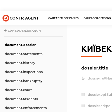
CONTR AGENT
CAHEADER.COMPANIES
CAHEADER.PERSONS
CAHEADER.SEARCH
document.dossier
КИЇВЕ
document.statements
document.history
dossier.title
document.inspections
dossier.fullNa
document.bankruptcy
document.court
dossier.opfSu
document.taxdebts
dossier.edrpo:
document.enforcements