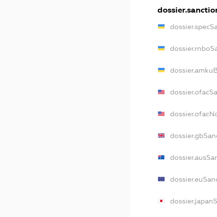
dossier.sanctio
dossier.specS
dossier.rnboS
dossier.amkuB
dossier.ofacS
dossier.ofac
dossier.gbSan
dossier.ausSa
dossier.euSan
dossier.japan