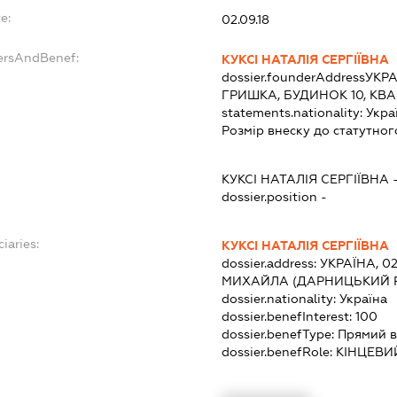
e:
02.09.18
dersAndBenef:
КУКСІ НАТАЛІЯ СЕРГІЇВНА
dossier.founderAddress
УКРА
ГРИШКА, БУДИНОК 10, КВА
statements.nationality:
Укра
Розмір внеску до статутног
КУКСІ НАТАЛІЯ СЕРГІЇВНА
dossier.position -
iaries:
КУКСІ НАТАЛІЯ СЕРГІЇВНА
dossier.address:
УКРАЇНА, 0
МИХАЙЛА (ДАРНИЦЬКИЙ Р-
dossier.nationality:
Україна
dossier.benefInterest:
100
dossier.benefType:
Прямий в
dossier.benefRole:
КІНЦЕВИ