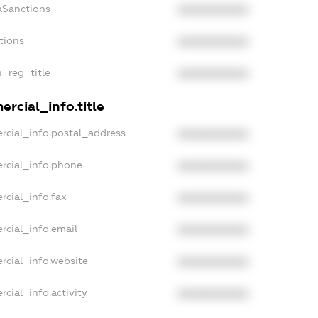
aSanctions
XXXXXXXXXX
tions
XXXXXXXXXX
n_reg_title
XXXXXXXXXX
rcial_info.title
rcial_info.postal_address
XXXXXXXXXX
rcial_info.phone
XXXXXXXXXX
rcial_info.fax
XXXXXXXXXX
rcial_info.email
XXXXXXXXXX
rcial_info.website
XXXXXXXXXX
cial_info.activity
XXXXXXXXXX