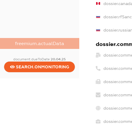
dossier.canad
dossier.rfSanc
dossier.russia
freemium.actualData
dossier.comme
dossier.comme
document.dueToDate
20.04.25
SEARCH.ONMONITORING
dossier.comme
dossier.comme
dossier.comme
dossier.comme
dossier.commer