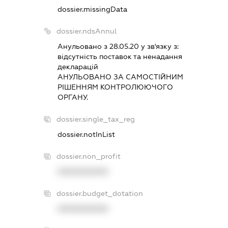
dossier.missingData
dossier.ndsAnnul
Анульовано з 28.05.20 у зв'язку з:
вiдсутнiсть поставок та ненадання
декларацiй
АНУЛЬОВАНО ЗА САМОСТIЙНИМ
РIШЕННЯМ КОНТРОЛЮЮЧОГО
ОРГАНУ.
dossier.single_tax_reg
dossier.notInList
dossier.non_profit
XXXXXXXXXX
dossier.budget_dotation
XXXXXXXXXX