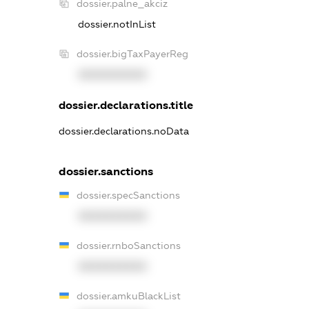
dossier.palne_akciz
dossier.notInList
dossier.bigTaxPayerReg
XXXXXXXXXX
dossier.declarations.title
dossier.declarations.noData
dossier.sanctions
dossier.specSanctions
XXXXXXXXXX
dossier.rnboSanctions
XXXXXXXXXX
dossier.amkuBlackList