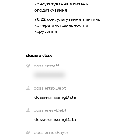
консультування з питань
оподаткування
70.22
консультування з питань
комерційної діяльності й
керування
dossier.tax
dossier.staff
XXXXXXXXXX
dossier.taxDebt
dossier.missingData
dossier.esvDebt
dossier.missingData
dossier.ndsPayer