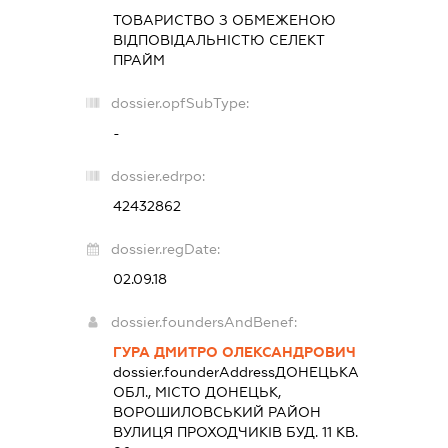
ТОВАРИСТВО З ОБМЕЖЕНОЮ
ВІДПОВІДАЛЬНІСТЮ
СЕЛЕКТ
ПРАЙМ
dossier.opfSubType:
-
dossier.edrpo:
42432862
dossier.regDate:
02.09.18
dossier.foundersAndBenef:
ГУРА ДМИТРО ОЛЕКСАНДРОВИЧ
dossier.founderAddress
ДОНЕЦЬКА
ОБЛ., МІСТО ДОНЕЦЬК,
ВОРОШИЛОВСЬКИЙ РАЙОН
ВУЛИЦЯ ПРОХОДЧИКІВ БУД. 11 КВ.