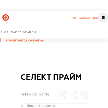
CAHEADER.GETTEST
CAHEADER.SEARCH
document.dossier
СЕЛЕКТ ПРАЙМ
riskFactors.title
0
0
0
dossier.fullName: