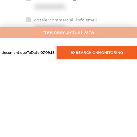
XXXXXXXXXX
dossier.commercial_info.email
XXXXXXXXXX
freemium.actualData
dossier.commercial_info.website
XXXXXXXXXX
document.dueToDate
07.09.18
SEARCH.ONMONITORING
dossier.commercial_info.activity
XXXXXXXXXX
freemium.exampleText_1
freemium.exampleText_2
freemium.anonymousPerSearch2
FREEMIUM.DETAILS
FREEMIUM.REGISTER