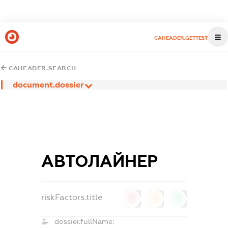
CAHEADER.GETTEST
CAHEADER.SEARCH
document.dossier
АВТОЛАЙНЕР
riskFactors.title
0
0
0
dossier.fullName: