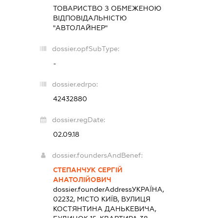
ТОВАРИСТВО З ОБМЕЖЕНОЮ
ВІДПОВІДАЛЬНІСТЮ
"АВТОЛАЙНЕР"
dossier.opfSubType:
-
dossier.edrpo:
42432880
dossier.regDate:
02.09.18
dossier.foundersAndBenef:
СТЕПАНЧУК СЕРГІЙ
АНАТОЛІЙОВИЧ
dossier.founderAddress
УКРАЇНА,
02232, МІСТО КИЇВ, ВУЛИЦЯ
КОСТЯНТИНА ДАНЬКЕВИЧА,