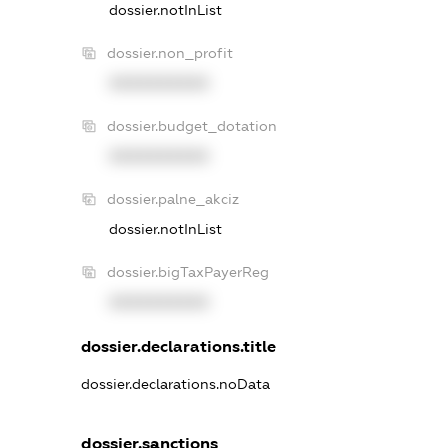
dossier.notInList
dossier.non_profit
XXXXXXXXXX
dossier.budget_dotation
XXXXXXXXXX
dossier.palne_akciz
dossier.notInList
dossier.bigTaxPayerReg
XXXXXXXXXX
dossier.declarations.title
dossier.declarations.noData
dossier.sanctions