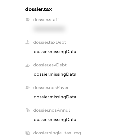
dossier.tax
dossier.staff
XXXXXXXXXX
dossier.taxDebt
dossier.missingData
dossier.esvDebt
dossier.missingData
dossier.ndsPayer
dossier.missingData
dossier.ndsAnnul
dossier.missingData
dossier.single_tax_reg