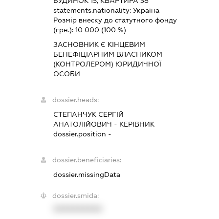
БУДИНОК 15, КВАРТИРА 38
statements.nationality:
Україна
Розмір внеску до статутного фонду
(грн.):
10 000
(100 %)
ЗАСНОВНИК Є КІНЦЕВИМ
БЕНЕФІЦІАРНИМ ВЛАСНИКОМ
(КОНТРОЛЕРОМ) ЮРИДИЧНОЇ
ОСОБИ
dossier.heads:
СТЕПАНЧУК СЕРГІЙ
АНАТОЛІЙОВИЧ
-
КЕРІВНИК
dossier.position -
dossier.beneficiaries:
dossier.missingData
dossier.smida:
XXXXXXXXXX