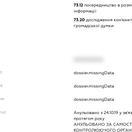
73.12
посередництво в розмі
інформації
73.20
дослідження кон'юнкт
громадської думки
XXXXXXXXXX
t
dossier.missingData
bt
dossier.missingData
yer
dossier.missingData
nul
Анульовано з 24.10.19 у зв'я
протягом року
АНУЛЬОВАНО ЗА САМОСТ
КОНТРОЛЮЮЧОГО ОРГАНУ