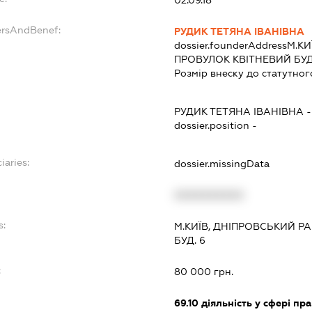
ersAndBenef:
РУДИК ТЕТЯНА ІВАНІВНА
dossier.founderAddress
М.КИ
ПРОВУЛОК КВІТНЕВИЙ БУД. 
Розмір внеску до статутног
РУДИК ТЕТЯНА ІВАНІВНА
dossier.position -
iaries:
dossier.missingData
XXXXXXXXXX
s:
М.КИЇВ, ДНІПРОВСЬКИЙ Р
БУД. 6
:
80 000 грн.
69.10
діяльність у сфері пра