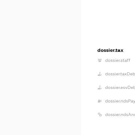
dossier.tax
dossier.staff
dossier.taxDeb
dossier.esvDe
dossier.ndsPa
dossier.ndsAn