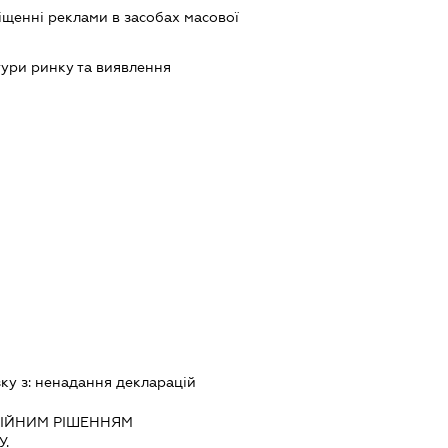
щенні реклами в засобах масової
ури ринку та виявлення
зку з:
ненадання декларацiй
IЙНИМ РIШЕННЯМ
.