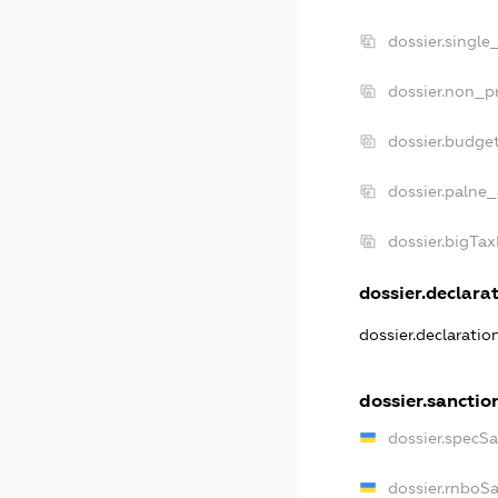
dossier.single
dossier.non_pr
dossier.budge
dossier.palne_
dossier.bigTa
dossier.declarat
dossier.declarati
dossier.sanctio
dossier.specS
dossier.rnboS