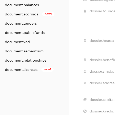
document.balances
dossier.found
document.scorings
new!
document.tenders
document.publicfunds
dossier.heads:
document.ved
document.semantrum
dossier.benefic
document.relationships
document.licenses
new!
dossier.smida:
dossier.addres
dossier.capital
dossier.kveds: