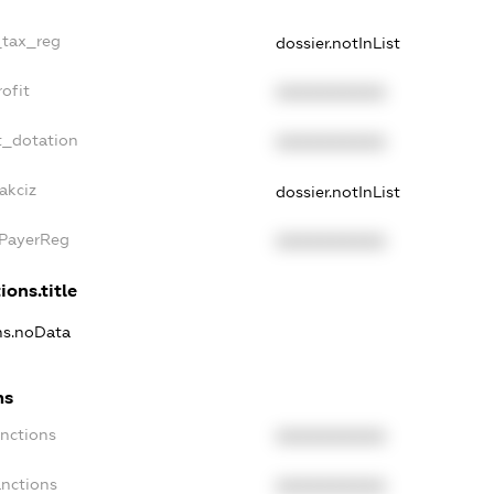
_tax_reg
dossier.notInList
ofit
XXXXXXXXXX
t_dotation
XXXXXXXXXX
akciz
dossier.notInList
xPayerReg
XXXXXXXXXX
ions.title
ons.noData
ns
anctions
XXXXXXXXXX
anctions
XXXXXXXXXX