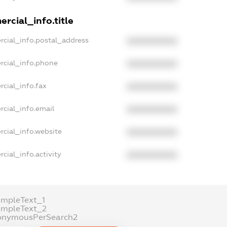
rcial_info.title
rcial_info.postal_address
XXXXXXXXXX
rcial_info.phone
XXXXXXXXXX
cial_info.fax
XXXXXXXXXX
rcial_info.email
XXXXXXXXXX
rcial_info.website
XXXXXXXXXX
cial_info.activity
XXXXXXXXXX
ampleText_1
ampleText_2
onymousPerSearch2