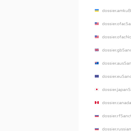
dossier.amkuB
dossier.ofacS
dossier.ofacN
dossier.gbSan
dossier.ausSa
dossier.euSan
dossier.japan
dossier.canad
dossier.rfSanc
dossier.russia