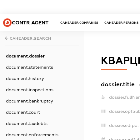
CONTR AGENT
CAHEADER.COMPANIES
CAHEADER.PERSONS
CAHEADER.SEARCH
document.dossier
КВАРЦ
document.statements
document.history
dossier.title
document.inspections
dossier.fullNa
document.bankruptcy
dossier.opfSu
document.court
document.taxdebts
dossier.edrpo:
document.enforcements
dossier.regDat