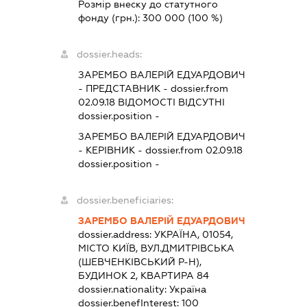
Розмір внеску до статутного
фонду (грн.):
300 000
(100 %)
dossier.heads:
ЗАРЕМБО ВАЛЕРІЙ ЕДУАРДОВИЧ
-
ПРЕДСТАВНИК
- dossier.from
02.09.18
ВІДОМОСТІ ВІДСУТНІ
dossier.position -
ЗАРЕМБО ВАЛЕРІЙ ЕДУАРДОВИЧ
-
КЕРІВНИК
- dossier.from 02.09.18
dossier.position -
dossier.beneficiaries:
ЗАРЕМБО ВАЛЕРІЙ ЕДУАРДОВИЧ
dossier.address:
УКРАЇНА, 01054,
МІСТО КИЇВ, ВУЛ.ДМИТРІВСЬКА
(ШЕВЧЕНКІВСЬКИЙ Р-Н),
БУДИНОК 2, КВАРТИРА 84
dossier.nationality:
Україна
dossier.benefInterest:
100