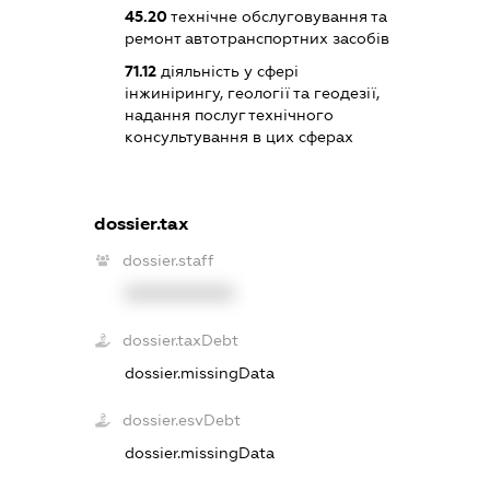
45.20
технічне обслуговування та
ремонт автотранспортних засобів
71.12
діяльність у сфері
інжинірингу, геології та геодезії,
надання послуг технічного
консультування в цих сферах
dossier.tax
dossier.staff
XXXXXXXXXX
dossier.taxDebt
dossier.missingData
dossier.esvDebt
dossier.missingData