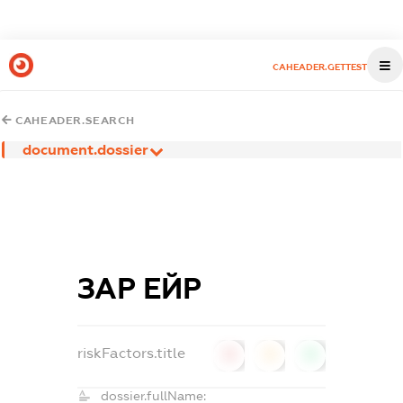
CAHEADER.GETTEST
CAHEADER.SEARCH
document.dossier
ЗАР ЕЙР
riskFactors.title
0
0
0
dossier.fullName: