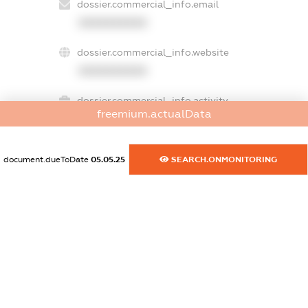
dossier.commercial_info.email
XXXXXXXXXX
dossier.commercial_info.website
XXXXXXXXXX
dossier.commercial_info.activity
freemium.actualData
XXXXXXXXXX
document.dueToDate
05.05.25
SEARCH.ONMONITORING
freemium.exampleText_1
freemium.exampleText_2
freemium.anonymousPerSearch2
FREEMIUM.DETAILS
FREEMIUM.REGISTER