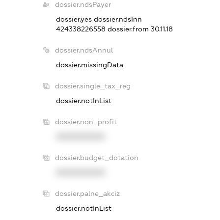
dossier.ndsPayer
dossier.yes
dossier.ndsInn
424338226558
dossier.from 30.11.18
dossier.ndsAnnul
dossier.missingData
dossier.single_tax_reg
dossier.notInList
dossier.non_profit
XXXXXXXXXX
dossier.budget_dotation
XXXXXXXXXX
dossier.palne_akciz
dossier.notInList