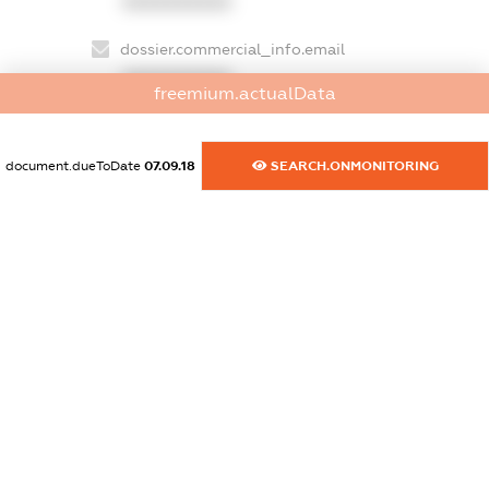
XXXXXXXXXX
dossier.commercial_info.email
XXXXXXXXXX
freemium.actualData
dossier.commercial_info.website
XXXXXXXXXX
document.dueToDate
07.09.18
SEARCH.ONMONITORING
dossier.commercial_info.activity
XXXXXXXXXX
freemium.exampleText_1
freemium.exampleText_2
freemium.anonymousPerSearch2
FREEMIUM.DETAILS
FREEMIUM.REGISTER