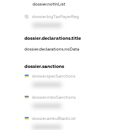
dossier.notInList
dossier.bigTaxPayerReg
XXXXXXXXXX
dossier.declarations.title
dossier.declarations.noData
dossier.sanctions
dossier.specSanctions
XXXXXXXXXX
dossier.rnboSanctions
XXXXXXXXXX
dossier.amkuBlackList
XXXXXXXXXX