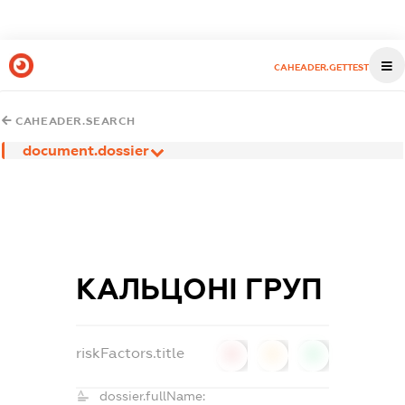
CAHEADER.GETTEST
CAHEADER.SEARCH
document.dossier
КАЛЬЦОНІ ГРУП
riskFactors.title
0
0
0
dossier.fullName: