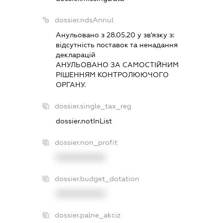
dossier.ndsAnnul
Анульовано з 28.05.20 у зв'язку з:
вiдсутнiсть поставок та ненадання
декларацiй
АНУЛЬОВАНО ЗА САМОСТIЙНИМ
РIШЕННЯМ КОНТРОЛЮЮЧОГО
ОРГАНУ.
dossier.single_tax_reg
dossier.notInList
dossier.non_profit
XXXXXXXXXX
dossier.budget_dotation
XXXXXXXXXX
dossier.palne_akciz