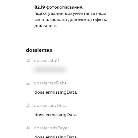
82.19
фотокопіювання,
підготування документів та інша
спеціалізована допоміжна офісна
діяльність
dossier.tax
dossier.staff
XXXXXXXXXX
dossier.taxDebt
dossier.missingData
dossier.esvDebt
dossier.missingData
dossier.ndsPayer
dossier.missingData