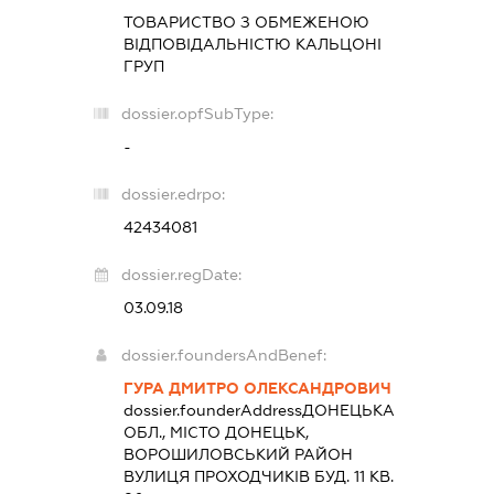
ТОВАРИСТВО З ОБМЕЖЕНОЮ
ВІДПОВІДАЛЬНІСТЮ
КАЛЬЦОНІ
ГРУП
dossier.opfSubType:
-
dossier.edrpo:
42434081
dossier.regDate:
03.09.18
dossier.foundersAndBenef:
ГУРА ДМИТРО ОЛЕКСАНДРОВИЧ
dossier.founderAddress
ДОНЕЦЬКА
ОБЛ., МІСТО ДОНЕЦЬК,
ВОРОШИЛОВСЬКИЙ РАЙОН
ВУЛИЦЯ ПРОХОДЧИКІВ БУД. 11 КВ.