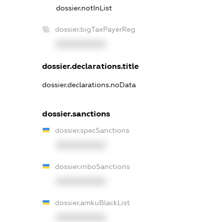
dossier.notInList
dossier.bigTaxPayerReg
XXXXXXXXXX
dossier.declarations.title
dossier.declarations.noData
dossier.sanctions
dossier.specSanctions
XXXXXXXXXX
dossier.rnboSanctions
XXXXXXXXXX
dossier.amkuBlackList
XXXXXXXXXX