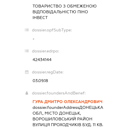
ТОВАРИСТВО З ОБМЕЖЕНОЮ
ВІДПОВІДАЛЬНІСТЮ
ПІНО
ІНВЕСТ
dossier.opfSubType:
-
dossier.edrpo:
42434144
dossier.regDate:
03.09.18
dossier.foundersAndBenef:
ГУРА ДМИТРО ОЛЕКСАНДРОВИЧ
dossier.founderAddress
ДОНЕЦЬКА
ОБЛ., МІСТО ДОНЕЦЬК,
ВОРОШИЛОВСЬКИЙ РАЙОН
ВУЛИЦЯ ПРОХОДЧИКІВ БУД. 11 КВ.