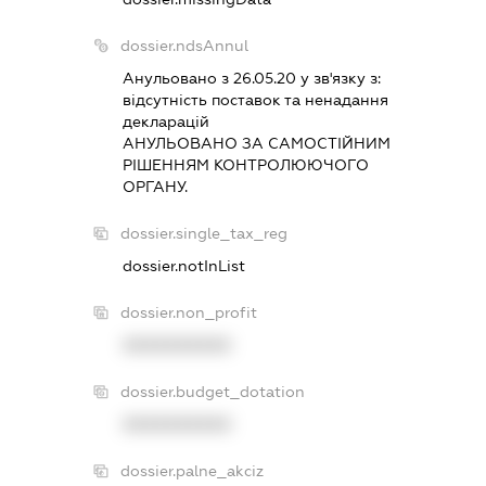
dossier.ndsAnnul
Анульовано з 26.05.20 у зв'язку з:
вiдсутнiсть поставок та ненадання
декларацiй
АНУЛЬОВАНО ЗА САМОСТIЙНИМ
РIШЕННЯМ КОНТРОЛЮЮЧОГО
ОРГАНУ.
dossier.single_tax_reg
dossier.notInList
dossier.non_profit
XXXXXXXXXX
dossier.budget_dotation
XXXXXXXXXX
dossier.palne_akciz