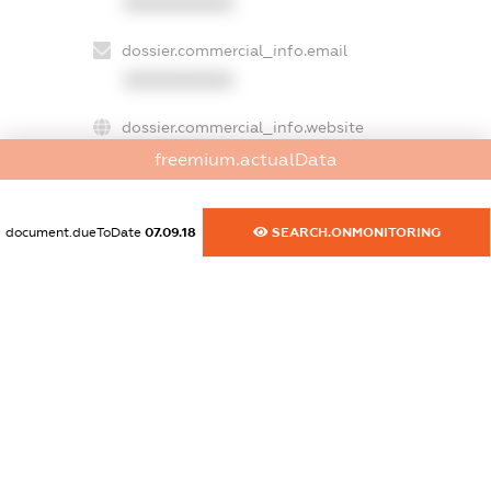
XXXXXXXXXX
dossier.commercial_info.email
XXXXXXXXXX
dossier.commercial_info.website
XXXXXXXXXX
freemium.actualData
dossier.commercial_info.activity
document.dueToDate
07.09.18
SEARCH.ONMONITORING
XXXXXXXXXX
freemium.exampleText_1
freemium.exampleText_2
freemium.anonymousPerSearch2
FREEMIUM.DETAILS
FREEMIUM.REGISTER