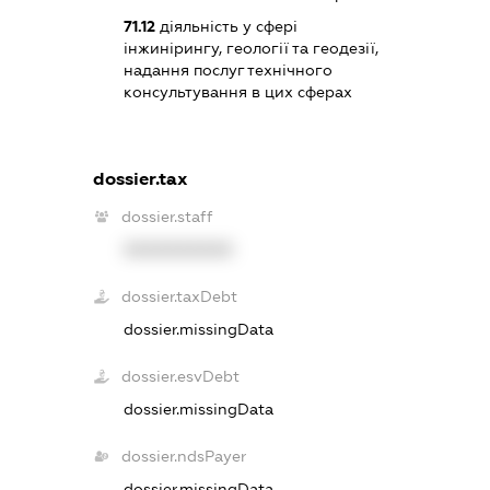
71.12
діяльність у сфері
інжинірингу, геології та геодезії,
надання послуг технічного
консультування в цих сферах
dossier.tax
dossier.staff
XXXXXXXXXX
dossier.taxDebt
dossier.missingData
dossier.esvDebt
dossier.missingData
dossier.ndsPayer
dossier.missingData