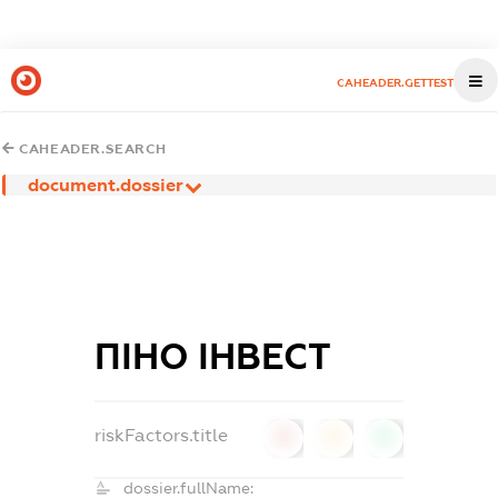
CAHEADER.GETTEST
CAHEADER.SEARCH
document.dossier
ПІНО ІНВЕСТ
riskFactors.title
0
0
0
dossier.fullName: