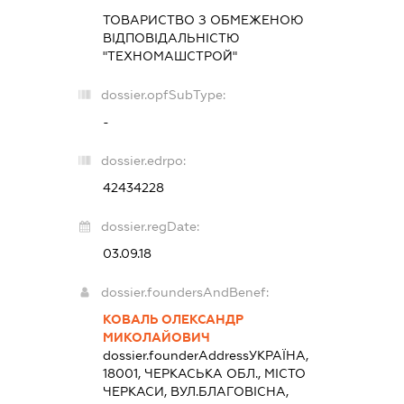
ТОВАРИСТВО З ОБМЕЖЕНОЮ
ВІДПОВІДАЛЬНІСТЮ
"ТЕХНОМАШСТРОЙ"
dossier.opfSubType:
-
dossier.edrpo:
42434228
dossier.regDate:
03.09.18
dossier.foundersAndBenef:
КОВАЛЬ ОЛЕКСАНДР
МИКОЛАЙОВИЧ
dossier.founderAddress
УКРАЇНА,
18001, ЧЕРКАСЬКА ОБЛ., МІСТО
ЧЕРКАСИ, ВУЛ.БЛАГОВІСНА,