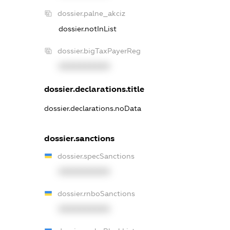
dossier.palne_akciz
dossier.notInList
dossier.bigTaxPayerReg
XXXXXXXXXX
dossier.declarations.title
dossier.declarations.noData
dossier.sanctions
dossier.specSanctions
XXXXXXXXXX
dossier.rnboSanctions
XXXXXXXXXX