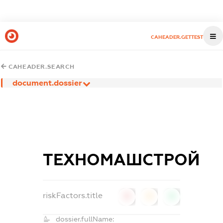
CAHEADER.GETTEST
CAHEADER.SEARCH
document.dossier
ТЕХНОМАШСТРОЙ
riskFactors.title
0
0
0
dossier.fullName: