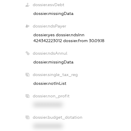
dossier.esvDebt
dossier.missingData
dossier.ndsPayer
dossier.yes
dossier.ndsInn
424342223012
dossier.from 30.09.18
dossier.ndsAnnul
dossier.missingData
dossier.single_tax_reg
dossier.notInList
dossier.non_profit
XXXXXXXXXX
dossier.budget_dotation
XXXXXXXXXX