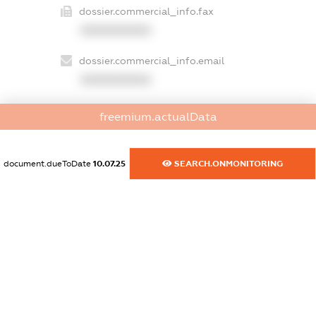
dossier.commercial_info.fax
XXXXXXXXXX
dossier.commercial_info.email
XXXXXXXXXX
dossier.commercial_info.website
freemium.actualData
XXXXXXXXXX
dossier.commercial_info.activity
document.dueToDate
10.07.25
SEARCH.ONMONITORING
XXXXXXXXXX
freemium.exampleText_1
freemium.exampleText_2
freemium.anonymousPerSearch2
FREEMIUM.DETAILS
FREEMIUM.REGISTER