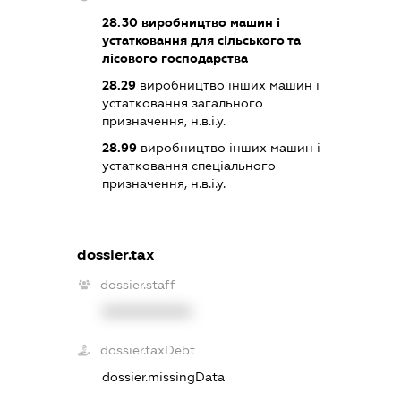
28.30
виробництво машин і
устатковання для сільського та
лісового господарства
28.29
виробництво інших машин і
устатковання загального
призначення, н.в.і.у.
28.99
виробництво інших машин і
устатковання спеціального
призначення, н.в.і.у.
dossier.tax
dossier.staff
XXXXXXXXXX
dossier.taxDebt
dossier.missingData