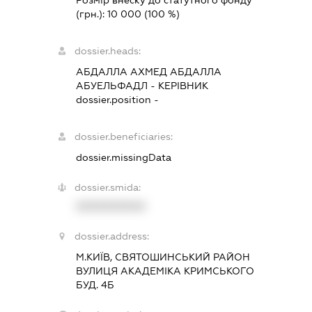
Розмір внеску до статутного фонду
(грн.):
10 000
(100 %)
dossier.heads:
АБДАЛЛА АХМЕД АБДАЛЛА
АБУЕЛЬФАДЛ
-
КЕРІВНИК
dossier.position -
dossier.beneficiaries:
dossier.missingData
dossier.smida:
XXXXXXXXXX
dossier.address:
М.КИЇВ, СВЯТОШИНСЬКИЙ РАЙОН
ВУЛИЦЯ АКАДЕМІКА КРИМСЬКОГО
БУД. 4Б