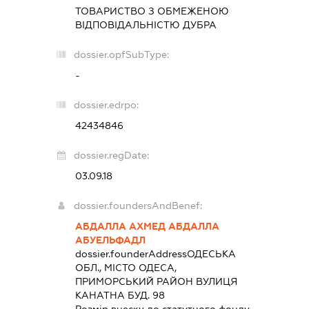
ТОВАРИСТВО З ОБМЕЖЕНОЮ
ВІДПОВІДАЛЬНІСТЮ
ДУБРА
dossier.opfSubType:
-
dossier.edrpo:
42434846
dossier.regDate:
03.09.18
dossier.foundersAndBenef:
АБДАЛЛА АХМЕД АБДАЛЛА
АБУЕЛЬФАДЛ
dossier.founderAddress
ОДЕСЬКА
ОБЛ., МІСТО ОДЕСА,
ПРИМОРСЬКИЙ РАЙОН ВУЛИЦЯ
КАНАТНА БУД. 98