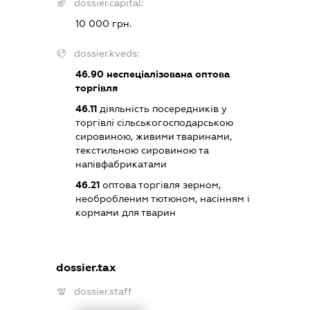
dossier.capital:
10 000 грн.
dossier.kveds:
46.90
неспеціалізована оптова
торгівля
46.11
діяльність посередників у
торгівлі сільськогосподарською
сировиною, живими тваринами,
текстильною сировиною та
напівфабрикатами
46.21
оптова торгівля зерном,
необробленим тютюном, насінням і
кормами для тварин
dossier.tax
dossier.staff