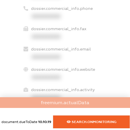
dossier.commercial_info.phone
XXXXXXXXXX
dossier.commercial_info.fax
XXXXXXXXXX
dossier.commercial_info.email
XXXXXXXXXX
dossier.commercial_info.website
XXXXXXXXXX
dossier.commercial_info.activity
XXXXXXXXXX
freemium.actualData
document.dueToDate
10.10.19
SEARCH.ONMONITORING
freemium.exampleText_1
freemium.exampleText_2