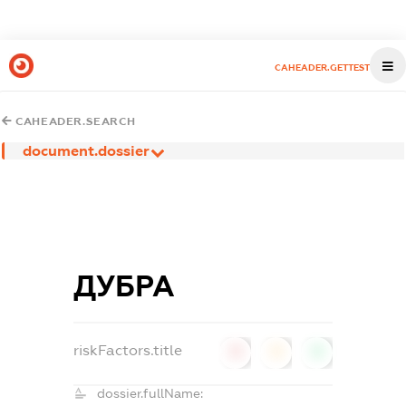
CAHEADER.GETTEST
CAHEADER.SEARCH
document.dossier
ДУБРА
riskFactors.title
0
0
0
dossier.fullName: