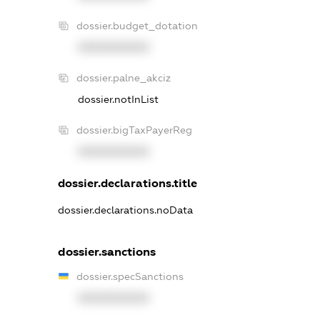
dossier.budget_dotation
XXXXXXXXXX
dossier.palne_akciz
dossier.notInList
dossier.bigTaxPayerReg
XXXXXXXXXX
dossier.declarations.title
dossier.declarations.noData
dossier.sanctions
dossier.specSanctions
XXXXXXXXXX