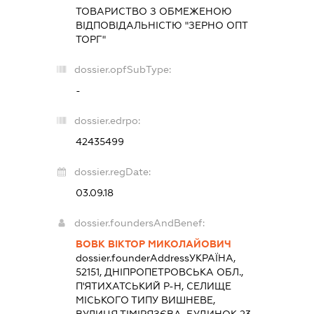
ТОВАРИСТВО З ОБМЕЖЕНОЮ
ВІДПОВІДАЛЬНІСТЮ "ЗЕРНО ОПТ
ТОРГ"
dossier.opfSubType:
-
dossier.edrpo:
42435499
dossier.regDate:
03.09.18
dossier.foundersAndBenef:
ВОВК ВІКТОР МИКОЛАЙОВИЧ
dossier.founderAddress
УКРАЇНА,
52151, ДНІПРОПЕТРОВСЬКА ОБЛ.,
П'ЯТИХАТСЬКИЙ Р-Н, СЕЛИЩЕ
МІСЬКОГО ТИПУ ВИШНЕВЕ,