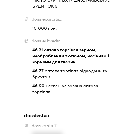
МІСТО СУМИ, ВУЛИЦЯ ХАРКІВСЬКА,
БУДИНОК 5
dossier.capital:
10 000 грн.
dossier.kveds:
46.21
оптова торгівля зерном,
необробленим тютюном, насінням і
кормами для тварин
46.77
оптова торгівля відходами та
брухтом
46.90
неспеціалізована оптова
торгівля
dossier.tax
dossier.staff