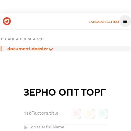
CAHEADER.GETTEST
CAHEADER.SEARCH
document.dossier
ЗЕРНО ОПТ ТОРГ
riskFactors.title
0
0
0
dossier.fullName: