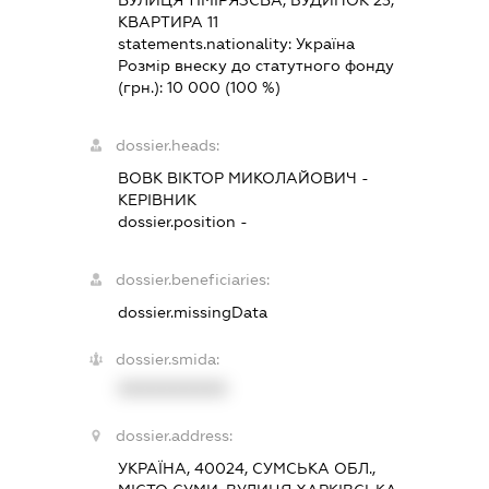
ВУЛИЦЯ ТІМІРЯЗЄВА, БУДИНОК 23,
КВАРТИРА 11
statements.nationality:
Україна
Розмір внеску до статутного фонду
(грн.):
10 000
(100 %)
dossier.heads:
ВОВК ВІКТОР МИКОЛАЙОВИЧ
-
КЕРІВНИК
dossier.position -
dossier.beneficiaries:
dossier.missingData
dossier.smida:
XXXXXXXXXX
dossier.address:
УКРАЇНА, 40024, СУМСЬКА ОБЛ.,