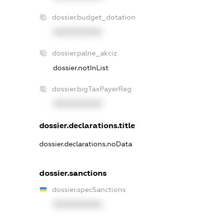
dossier.budget_dotation
XXXXXXXXXX
dossier.palne_akciz
dossier.notInList
dossier.bigTaxPayerReg
XXXXXXXXXX
dossier.declarations.title
dossier.declarations.noData
dossier.sanctions
dossier.specSanctions
XXXXXXXXXX