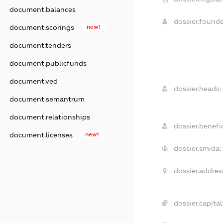
document.balances
dossier.found
document.scorings
new!
document.tenders
document.publicfunds
document.ved
dossier.heads:
document.semantrum
document.relationships
dossier.benefic
document.licenses
new!
dossier.smida:
dossier.addres
dossier.capital