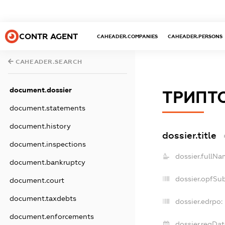
CONTR AGENT
CAHEADER.COMPANIES
CAHEADER.PERSONS
CAHEADER.SEARCH
document.dossier
ТРИПТ
document.statements
document.history
dossier.title
document.inspections
dossier.fullNa
document.bankruptcy
dossier.opfSu
document.court
document.taxdebts
dossier.edrpo:
document.enforcements
dossier.regDat