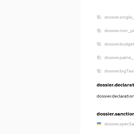
dossier.single
dossier.non_pr
dossier.budge
dossier.palne_
dossier.bigTa
dossier.declarat
dossier.declarati
dossier.sanctio
dossier.specS