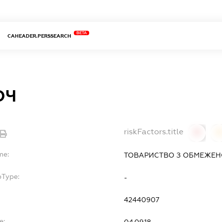
BETA
CAHEADER.PERSSEARCH
ОЧ
riskFactors.title
0
0
me:
ТОВАРИСТВО З ОБМЕЖЕН
bType:
-
42440907
e:
04.09.18