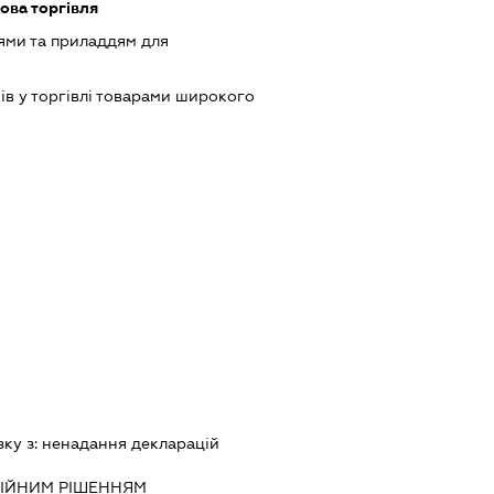
ова торгівля
ями та приладдям для
ів у торгівлі товарами широкого
зку з:
ненадання декларацiй
IЙНИМ РIШЕННЯМ