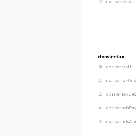
dossier.kveds:
dossier.tax
dossier.staff
dossier.taxDeb
dossier.esvDe
dossier.ndsPa
dossier.ndsAn