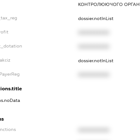
КОНТРОЛЮЮЧОГО ОРГАНУ
_tax_reg
dossier.notInList
ofit
XXXXXXXXXX
t_dotation
XXXXXXXXXX
akciz
dossier.notInList
xPayerReg
XXXXXXXXXX
ions.title
ons.noData
ns
anctions
XXXXXXXXXX