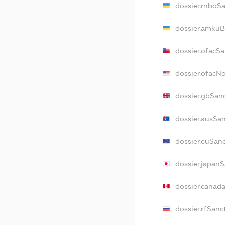
dossier.rnboS
dossier.amkuB
dossier.ofacS
dossier.ofacN
dossier.gbSan
dossier.ausSa
dossier.euSan
dossier.japan
dossier.canad
dossier.rfSanc