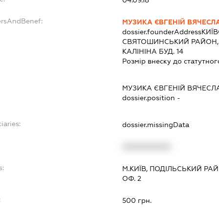
ersAndBenef:
МУЗИКА ЄВГЕНІЙ ВЯЧЕСЛ
dossier.founderAddress
КИЇВ
СВЯТОШИНСЬКИЙ РАЙОН,
КАЛІНІНА БУД. 14
Розмір внеску до статутног
МУЗИКА ЄВГЕНІЙ ВЯЧЕС
dossier.position -
iaries:
dossier.missingData
XXXXXXXXXX
s:
М.КИЇВ, ПОДІЛЬСЬКИЙ РА
ОФ. 2
:
500 грн.