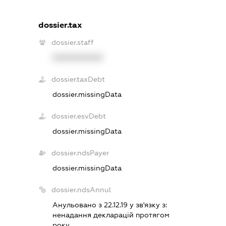
dossier.tax
dossier.staff
XXXXXXXXXX
dossier.taxDebt
dossier.missingData
dossier.esvDebt
dossier.missingData
dossier.ndsPayer
dossier.missingData
dossier.ndsAnnul
Анульовано з 22.12.19 у зв'язку з:
ненадання декларацiй протягом
року