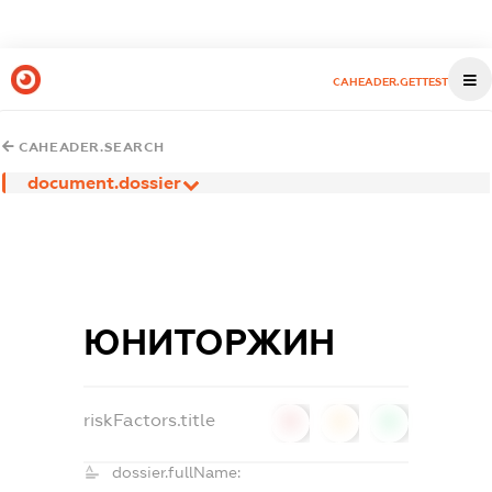
CAHEADER.GETTEST
CAHEADER.SEARCH
document.dossier
ЮНИТОРЖИН
riskFactors.title
0
0
0
dossier.fullName: