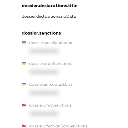
dossier.declarations.title
dossier.declarations.noData
dossier.sanctions
dossier.specSanctions
XXXXXXXXXX
dossier.rnboSanctions
XXXXXXXXXX
dossier.amkuBlackList
XXXXXXXXXX
dossier.ofacSanctions
XXXXXXXXXX
dossier.ofacNonSdnSanctions