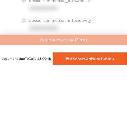
dossier.commercial_info.website
XXXXXXXXXX
dossier.commercial_info.activity
XXXXXXXXXX
freemium.actualData
freemium.exampleText_1
freemium.exampleText_2
document.dueToDate
25.09.18
SEARCH.ONMONITORING
freemium.anonymousPerSearch2
FREEMIUM.DETAILS
FREEMIUM.REGISTER