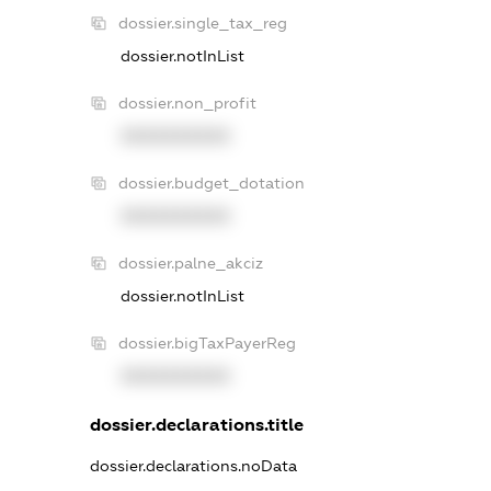
dossier.single_tax_reg
dossier.notInList
dossier.non_profit
XXXXXXXXXX
dossier.budget_dotation
XXXXXXXXXX
dossier.palne_akciz
dossier.notInList
dossier.bigTaxPayerReg
XXXXXXXXXX
dossier.declarations.title
dossier.declarations.noData