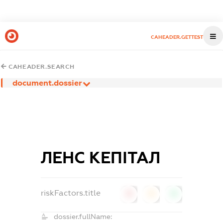
CAHEADER.GETTEST
CAHEADER.SEARCH
document.dossier
ЛЕНС КЕПІТАЛ
riskFactors.title
0
0
0
dossier.fullName: