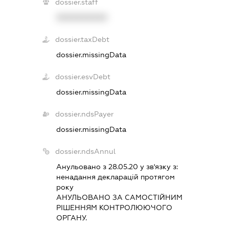
dossier.staff
XXXXXXXXXX
dossier.taxDebt
dossier.missingData
dossier.esvDebt
dossier.missingData
dossier.ndsPayer
dossier.missingData
dossier.ndsAnnul
Анульовано з 28.05.20 у зв'язку з:
ненадання декларацiй протягом
року
АНУЛЬОВАНО ЗА САМОСТIЙНИМ
РIШЕННЯМ КОНТРОЛЮЮЧОГО
ОРГАНУ.