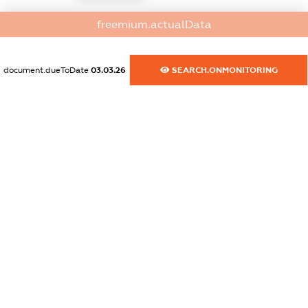
dossier.commercial_info.activity
freemium.actualData
XXXXXXXXXX
document.dueToDate
03.03.26
SEARCH.ONMONITORING
freemium.exampleText_1
freemium.exampleText_2
freemium.anonymousPerSearch2
FREEMIUM.DETAILS
FREEMIUM.REGISTER