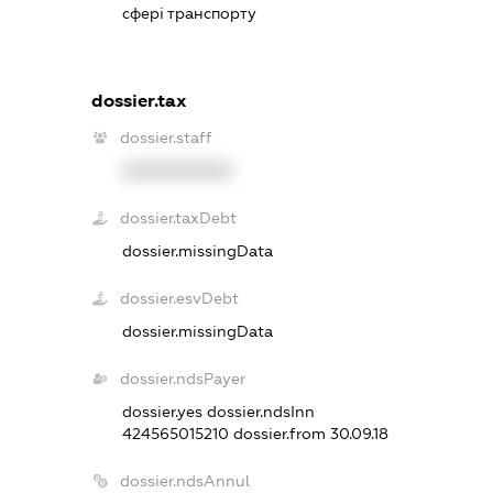
сфері транспорту
dossier.tax
dossier.staff
XXXXXXXXXX
dossier.taxDebt
dossier.missingData
dossier.esvDebt
dossier.missingData
dossier.ndsPayer
dossier.yes
dossier.ndsInn
424565015210
dossier.from 30.09.18
dossier.ndsAnnul