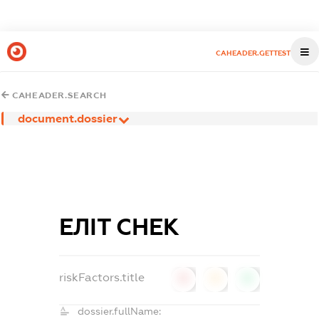
CAHEADER.GETTEST
CAHEADER.SEARCH
document.dossier
ЕЛІТ СНЕК
riskFactors.title
0
0
0
dossier.fullName: