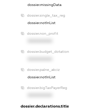
dossier.missingData
dossier.single_tax_reg
dossier.notInList
dossier.non_profit
XXXXXXXXXX
dossier.budget_dotation
XXXXXXXXXX
dossier.palne_akciz
dossier.notInList
dossier.bigTaxPayerReg
XXXXXXXXXX
dossier.declarations.title