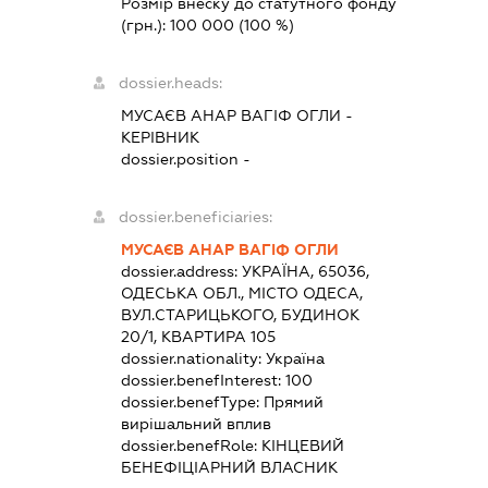
Розмір внеску до статутного фонду
(грн.):
100 000
(100 %)
dossier.heads:
МУСАЄВ АНАР ВАГІФ ОГЛИ
-
КЕРІВНИК
dossier.position -
dossier.beneficiaries:
МУСАЄВ АНАР ВАГІФ ОГЛИ
dossier.address:
УКРАЇНА, 65036,
ОДЕСЬКА ОБЛ., МІСТО ОДЕСА,
ВУЛ.СТАРИЦЬКОГО, БУДИНОК
20/1, КВАРТИРА 105
dossier.nationality:
Україна
dossier.benefInterest:
100
dossier.benefType:
Прямий
вирішальний вплив
dossier.benefRole:
КІНЦЕВИЙ
БЕНЕФІЦІАРНИЙ ВЛАСНИК