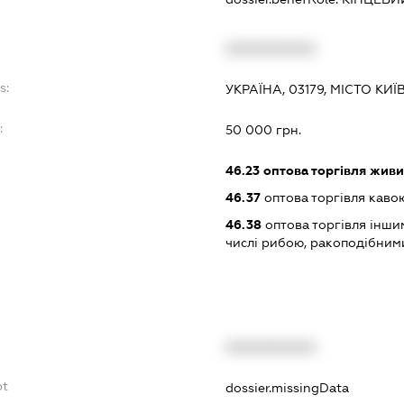
XXXXXXXXXX
s:
УКРАЇНА, 03179, МІСТО КИЇ
:
50 000 грн.
46.23
оптова торгівля жив
46.37
оптова торгівля кавою
46.38
оптова торгівля інши
числі рибою, ракоподібним
XXXXXXXXXX
bt
dossier.missingData