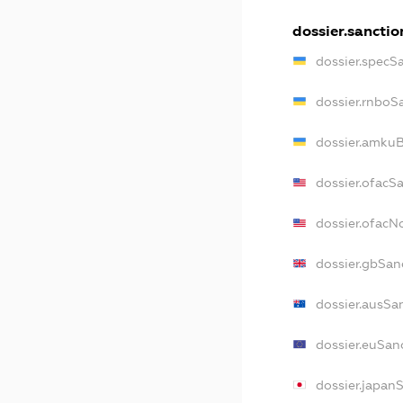
dossier.sanctio
dossier.specS
dossier.rnboS
dossier.amkuB
dossier.ofacS
dossier.ofac
dossier.gbSan
dossier.ausSa
dossier.euSan
dossier.japan