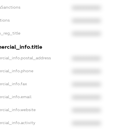
aSanctions
XXXXXXXXXX
tions
XXXXXXXXXX
n_reg_title
XXXXXXXXXX
rcial_info.title
rcial_info.postal_address
XXXXXXXXXX
rcial_info.phone
XXXXXXXXXX
rcial_info.fax
XXXXXXXXXX
rcial_info.email
XXXXXXXXXX
rcial_info.website
XXXXXXXXXX
cial_info.activity
XXXXXXXXXX