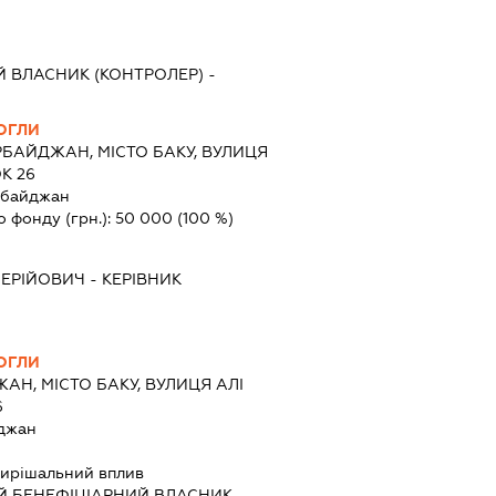
 ВЛАСНИК (КОНТРОЛЕР) -
ОГЛИ
БАЙДЖАН, МІСТО БАКУ, ВУЛИЦЯ
К 26
рбайджан
о фонду (грн.):
50 000
(100 %)
ЛЕРІЙОВИЧ
-
КЕРІВНИК
ОГЛИ
АН, МІСТО БАКУ, ВУЛИЦЯ АЛІ
6
джан
ирішальний вплив
Й БЕНЕФІЦІАРНИЙ ВЛАСНИК