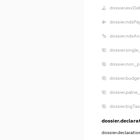
dossier.esvDe
dossier.ndsPa
dossier.ndsAn
dossier.singl
dossier.non_p
dossier.budge
dossier.palne
dossier.bigTa
dossier.declarat
dossier.declarati