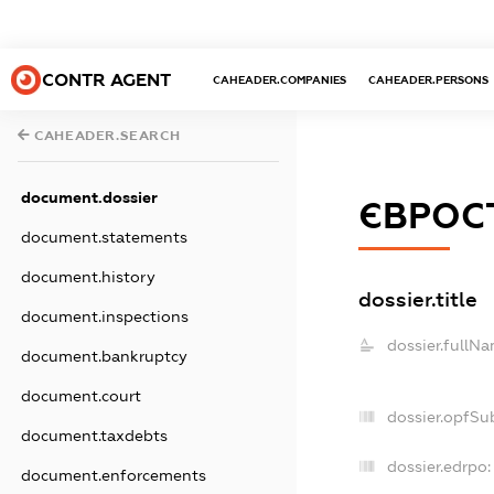
CONTR AGENT
CAHEADER.COMPANIES
CAHEADER.PERSONS
CAHEADER.SEARCH
document.dossier
ЄВРОС
document.statements
document.history
dossier.title
document.inspections
dossier.fullNa
document.bankruptcy
document.court
dossier.opfSu
document.taxdebts
dossier.edrpo:
document.enforcements