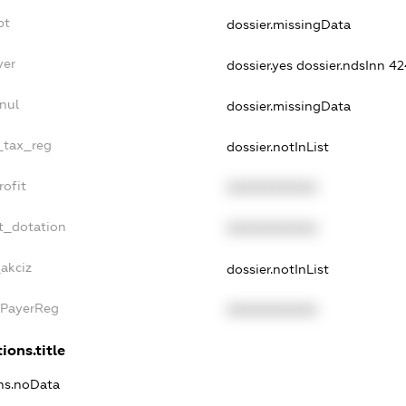
bt
dossier.missingData
yer
dossier.yes
dossier.ndsInn 4
nul
dossier.missingData
e_tax_reg
dossier.notInList
rofit
XXXXXXXXXX
t_dotation
XXXXXXXXXX
_akciz
dossier.notInList
xPayerReg
XXXXXXXXXX
ions.title
ons.noData