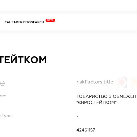
BETA
CAHEADER.PERSSEARCH
ТЕЙТКОМ
riskFactors.title
0
me:
ТОВАРИСТВО З ОБМЕЖЕН
"ЄВРОСТЕЙТКОМ"
bType:
-
42461157