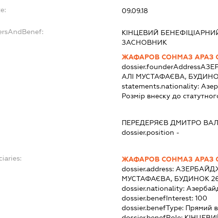
e:
09.09.18
ersAndBenef:
КІНЦЕВИЙ БЕНЕФІЦІАРНИЙ
ЗАСНОВНИК
ЖАФАРОВ СОНМАЗ АРАЗ 
dossier.founderAddress
АЗЕР
АЛІ МУСТАФАЄВА, БУДИНО
statements.nationality:
Азе
Розмір внеску до статутног
ПЕРЕДЕРЯЄВ ДМИТРО ВА
dossier.position -
iaries:
ЖАФАРОВ СОНМАЗ АРАЗ 
dossier.address:
АЗЕРБАЙДЖ
МУСТАФАЄВА, БУДИНОК 2
dossier.nationality:
Азербай
dossier.benefInterest:
100
dossier.benefType:
Прямий в
dossier.benefRole:
КІНЦЕВИ