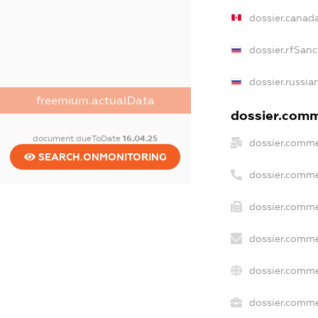
dossier.canad
dossier.rfSanc
dossier.russia
freemium.actualData
dossier.comme
document.dueToDate
16.04.25
dossier.comme
SEARCH.ONMONITORING
dossier.comme
dossier.comme
dossier.comme
dossier.comme
dossier.commer