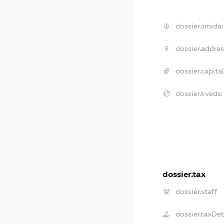
dossier.smida:
dossier.addres
dossier.capital
dossier.kveds:
dossier.tax
dossier.staff
dossier.taxDe