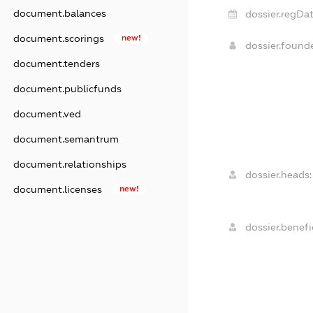
document.balances
dossier.regDat
document.scorings
new!
dossier.found
document.tenders
document.publicfunds
document.ved
document.semantrum
document.relationships
dossier.heads:
document.licenses
new!
dossier.benefic