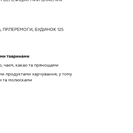
В, ПР.ПЕРЕМОГИ, БУДИНОК 125
ими тваринами
, чаєм, какао та прянощами
ми продуктами харчування, у тому
и та молюсками