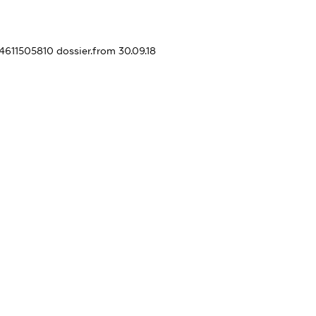
24611505810
dossier.from 30.09.18