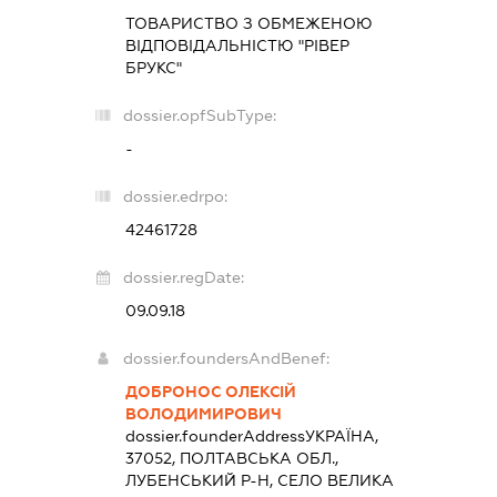
ТОВАРИСТВО З ОБМЕЖЕНОЮ
ВІДПОВІДАЛЬНІСТЮ "РІВЕР
БРУКС"
dossier.opfSubType:
-
dossier.edrpo:
42461728
dossier.regDate:
09.09.18
dossier.foundersAndBenef:
ДОБРОНОС ОЛЕКСІЙ
ВОЛОДИМИРОВИЧ
dossier.founderAddress
УКРАЇНА,
37052, ПОЛТАВСЬКА ОБЛ.,
ЛУБЕНСЬКИЙ Р-Н, СЕЛО ВЕЛИКА