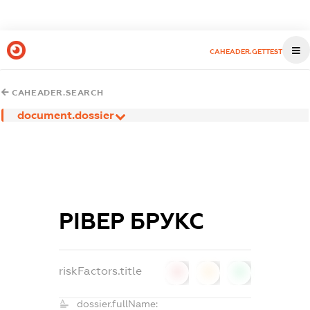
CAHEADER.GETTEST
CAHEADER.SEARCH
document.dossier
РІВЕР БРУКС
riskFactors.title
0
0
0
dossier.fullName: