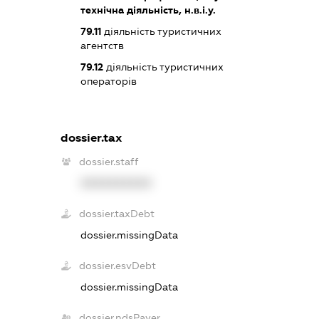
технічна діяльність, н.в.і.у.
79.11
діяльність туристичних
агентств
79.12
діяльність туристичних
операторів
dossier.tax
dossier.staff
XXXXXXXXXX
dossier.taxDebt
dossier.missingData
dossier.esvDebt
dossier.missingData
dossier.ndsPayer