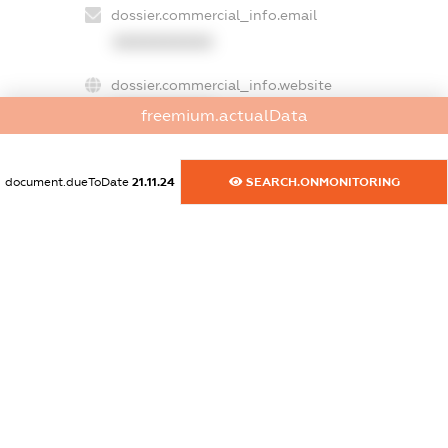
dossier.commercial_info.email
XXXXXXXXXX
dossier.commercial_info.website
XXXXXXXXXX
freemium.actualData
dossier.commercial_info.activity
XXXXXXXXXX
document.dueToDate
21.11.24
SEARCH.ONMONITORING
freemium.exampleText_1
freemium.exampleText_2
freemium.anonymousPerSearch2
FREEMIUM.DETAILS
FREEMIUM.REGISTER