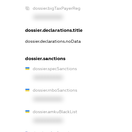
dossier.bigTaxPayerReg
XXXXXXXXXX
dossier.declarations.title
dossier.declarations.noData
dossier.sanctions
dossier.specSanctions
XXXXXXXXXX
dossier.rnboSanctions
XXXXXXXXXX
dossier.amkuBlackList
XXXXXXXXXX