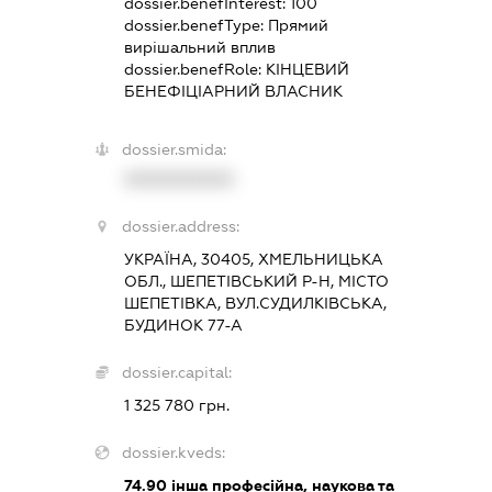
dossier.benefInterest:
100
dossier.benefType:
Прямий
вирішальний вплив
dossier.benefRole:
КІНЦЕВИЙ
БЕНЕФІЦІАРНИЙ ВЛАСНИК
dossier.smida:
XXXXXXXXXX
dossier.address:
УКРАЇНА, 30405, ХМЕЛЬНИЦЬКА
ОБЛ., ШЕПЕТІВСЬКИЙ Р-Н, МІСТО
ШЕПЕТІВКА, ВУЛ.СУДИЛКІВСЬКА,
БУДИНОК 77-А
dossier.capital:
1 325 780 грн.
dossier.kveds:
74.90
інша професійна, наукова та