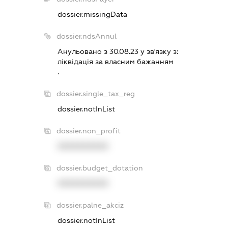
dossier.missingData
dossier.ndsAnnul
Анульовано з 30.08.23 у зв'язку з:
лiквiдацiя за власним бажанням
.
dossier.single_tax_reg
dossier.notInList
dossier.non_profit
XXXXXXXXXX
dossier.budget_dotation
XXXXXXXXXX
dossier.palne_akciz
dossier.notInList