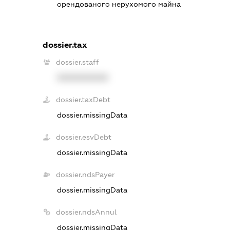
орендованого нерухомого майна
dossier.tax
dossier.staff
XXXXXXXXXX
dossier.taxDebt
dossier.missingData
dossier.esvDebt
dossier.missingData
dossier.ndsPayer
dossier.missingData
dossier.ndsAnnul
dossier.missingData