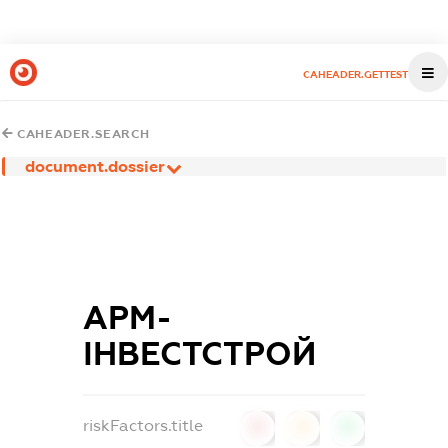
CAHEADER.GETTEST
CAHEADER.SEARCH
document.dossier
АРМ-
ІНВЕСТСТРОЙ
riskFactors.title
0
0
0