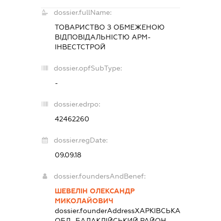
dossier.fullName:
ТОВАРИСТВО З ОБМЕЖЕНОЮ
ВІДПОВІДАЛЬНІСТЮ
АРМ-
ІНВЕСТСТРОЙ
dossier.opfSubType:
-
dossier.edrpo:
42462260
dossier.regDate:
09.09.18
dossier.foundersAndBenef:
ШЕВЕЛІН ОЛЕКСАНДР
МИКОЛАЙОВИЧ
dossier.founderAddress
ХАРКІВСЬКА
ОБЛ., БАЛАКЛІЙСЬКИЙ РАЙОН,