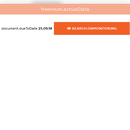
XXXXXXXXXX
freemium.actualData
dossier.commercial_info.website
XXXXXXXXXX
document.dueToDate
25.09.18
SEARCH.ONMONITORING
dossier.commercial_info.activity
XXXXXXXXXX
freemium.exampleText_1
freemium.exampleText_2
freemium.anonymousPerSearch2
FREEMIUM.DETAILS
FREEMIUM.REGISTER