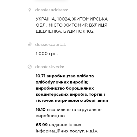
dossier.address:
УКРАЇНА, 10024, ЖИТОМИРСЬКА
ОБЛ., МІСТО ЖИТОМИР, ВУЛИЦЯ
ШЕВЧЕНКА, БУДИНОК 102
dossier.capital:
1 000 грн.
dossier.kveds:
10.71
виробництво хліба та
хлібобулочних виробів;
виробництво борошняних
кондитерських виробів, тортів і
тістечок нетривалого зберігання
16.10
лісопильне та стругальне
виробництво
63.99
надання інших
інформаційних послуг, н.в.і.у.