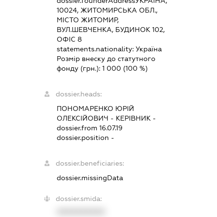
dossier.founderAddress
УКРАЇНА,
10024, ЖИТОМИРСЬКА ОБЛ.,
МІСТО ЖИТОМИР,
ВУЛ.ШЕВЧЕНКА, БУДИНОК 102,
ОФІС 8
statements.nationality:
Україна
Розмір внеску до статутного
фонду (грн.):
1 000
(100 %)
dossier.heads:
ПОНОМАРЕНКО ЮРІЙ
ОЛЕКСІЙОВИЧ
-
КЕРІВНИК
-
dossier.from 16.07.19
dossier.position -
dossier.beneficiaries:
dossier.missingData
dossier.smida:
XXXXXXXXXX