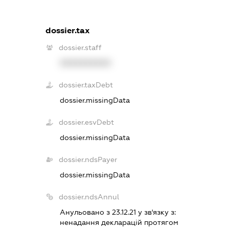
dossier.tax
dossier.staff
XXXXXXXXXX
dossier.taxDebt
dossier.missingData
dossier.esvDebt
dossier.missingData
dossier.ndsPayer
dossier.missingData
dossier.ndsAnnul
Анульовано з 23.12.21 у зв'язку з:
ненадання декларацiй протягом