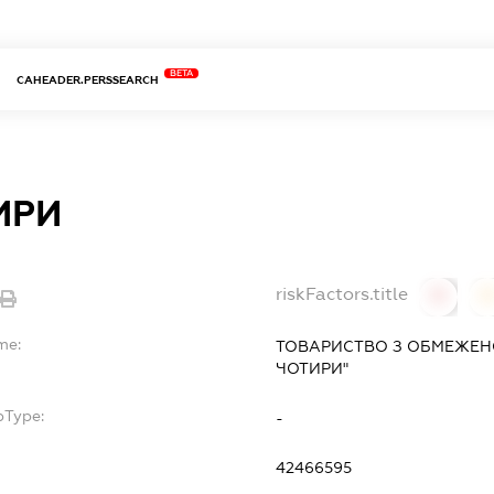
BETA
CAHEADER.PERSSEARCH
ИРИ
riskFactors.title
0
0
me:
ТОВАРИСТВО З ОБМЕЖЕН
ЧОТИРИ"
bType:
-
42466595