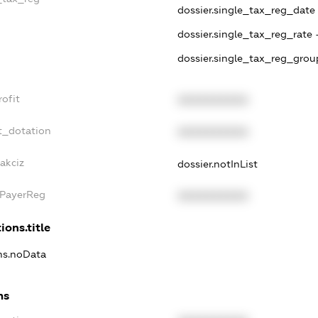
dossier.single_tax_reg_date -
dossier.single_tax_reg_rate 
dossier.single_tax_reg_grou
ofit
XXXXXXXXXX
t_dotation
XXXXXXXXXX
akciz
dossier.notInList
xPayerReg
XXXXXXXXXX
ions.title
ons.noData
ns