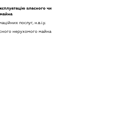
ксплуатацію власного чи
 майна
ійних послуг, н.в.і.у.
асного нерухомого майна