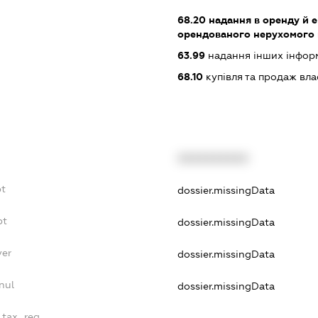
68.20
надання в оренду й е
орендованого нерухомого
63.99
надання інших інформац
68.10
купівля та продаж вл
XXXXXXXXXX
bt
dossier.missingData
bt
dossier.missingData
yer
dossier.missingData
nul
dossier.missingData
_tax_reg