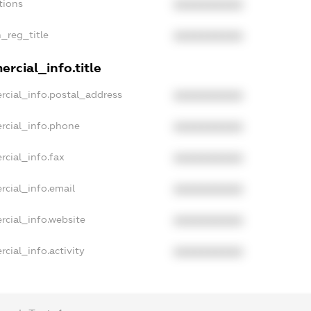
tions
XXXXXXXXXX
n_reg_title
XXXXXXXXXX
rcial_info.title
rcial_info.postal_address
XXXXXXXXXX
rcial_info.phone
XXXXXXXXXX
rcial_info.fax
XXXXXXXXXX
rcial_info.email
XXXXXXXXXX
rcial_info.website
XXXXXXXXXX
cial_info.activity
XXXXXXXXXX