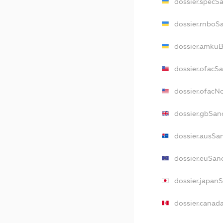
dossier.specS
dossier.rnboS
dossier.amkuB
dossier.ofacS
dossier.ofac
dossier.gbSan
dossier.ausSa
dossier.euSan
dossier.japan
dossier.canad