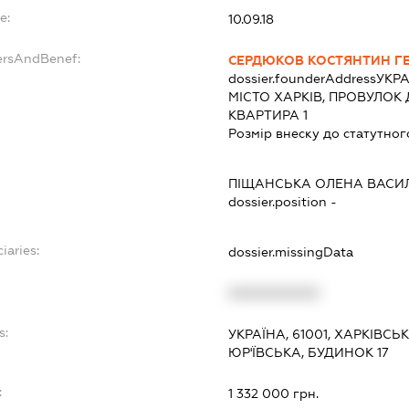
e:
10.09.18
ersAndBenef:
СЕРДЮКОВ КОСТЯНТИН Г
dossier.founderAddress
УКРА
МІСТО ХАРКІВ, ПРОВУЛОК 
КВАРТИРА 1
Розмір внеску до статутног
ПІЩАНСЬКА ОЛЕНА ВАСИ
dossier.position -
iaries:
dossier.missingData
XXXXXXXXXX
s:
УКРАЇНА, 61001, ХАРКІВСЬ
ЮР'ЇВСЬКА, БУДИНОК 17
:
1 332 000 грн.