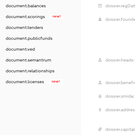
dossier.regDat
document.balances
document.scorings
new!
dossier.found
document.tenders
document.publicfunds
document.ved
dossier.heads:
document.semantrum
document.relationships
document.licenses
new!
dossier.benefic
dossier.smida:
dossier.addres
dossier.capital