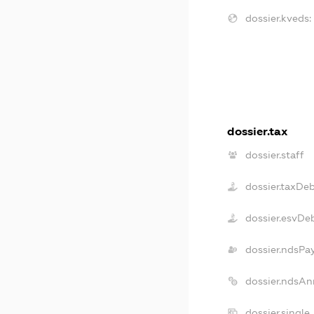
dossier.kveds:
dossier.tax
dossier.staff
dossier.taxDe
dossier.esvDe
dossier.ndsPa
dossier.ndsAn
dossier.single