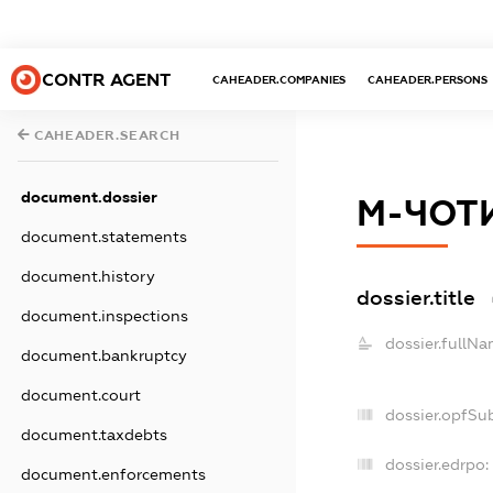
CONTR AGENT
CAHEADER.COMPANIES
CAHEADER.PERSONS
CAHEADER.SEARCH
document.dossier
М-ЧОТ
document.statements
document.history
dossier.title
document.inspections
dossier.fullNa
document.bankruptcy
document.court
dossier.opfSu
document.taxdebts
dossier.edrpo:
document.enforcements