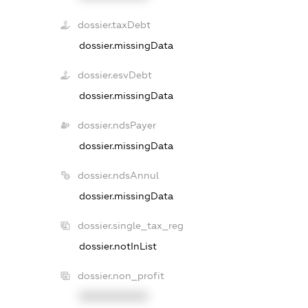
dossier.taxDebt
dossier.missingData
dossier.esvDebt
dossier.missingData
dossier.ndsPayer
dossier.missingData
dossier.ndsAnnul
dossier.missingData
dossier.single_tax_reg
dossier.notInList
dossier.non_profit
XXXXXXXXXX