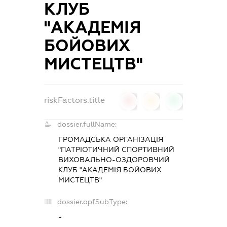
КЛУБ
"АКАДЕМІЯ
БОЙОВИХ
МИСТЕЦТВ"
riskFactors.title
0
0
0
dossier.fullName:
ГРОМАДСЬКА ОРГАНІЗАЦІЯ
"ПАТРІОТИЧНИЙ СПОРТИВНИЙ
ВИХОВАЛЬНО-ОЗДОРОВЧИЙ
КЛУБ "АКАДЕМІЯ БОЙОВИХ
МИСТЕЦТВ"
dossier.opfSubType:
-