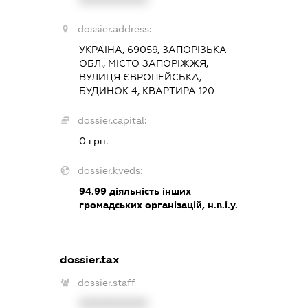
dossier.address:
УКРАЇНА, 69059, ЗАПОРІЗЬКА
ОБЛ., МІСТО ЗАПОРІЖЖЯ,
ВУЛИЦЯ ЄВРОПЕЙСЬКА,
БУДИНОК 4, КВАРТИРА 120
dossier.capital:
0 грн.
dossier.kveds:
94.99
діяльність інших
громадських організацій, н.в.і.у.
dossier.tax
dossier.staff
XXXXXXXXXX