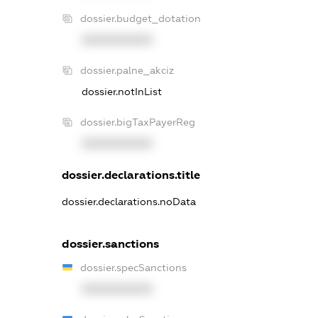
dossier.budget_dotation
XXXXXXXXXX
dossier.palne_akciz
dossier.notInList
dossier.bigTaxPayerReg
XXXXXXXXXX
dossier.declarations.title
dossier.declarations.noData
dossier.sanctions
dossier.specSanctions
XXXXXXXXXX