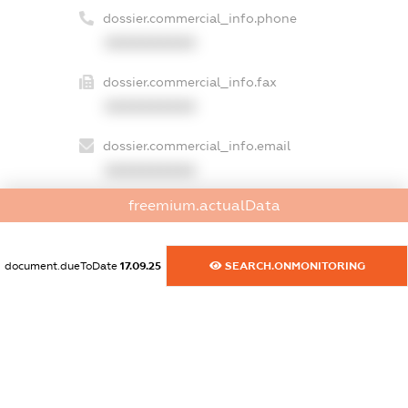
dossier.commercial_info.phone
XXXXXXXXXX
dossier.commercial_info.fax
XXXXXXXXXX
dossier.commercial_info.email
XXXXXXXXXX
freemium.actualData
dossier.commercial_info.website
XXXXXXXXXX
document.dueToDate
17.09.25
SEARCH.ONMONITORING
dossier.commercial_info.activity
XXXXXXXXXX
freemium.exampleText_1
freemium.exampleText_2