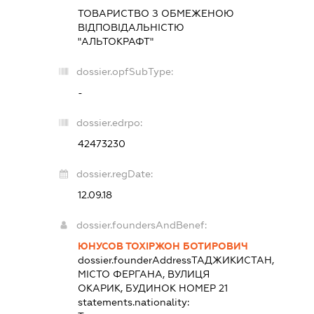
ТОВАРИСТВО З ОБМЕЖЕНОЮ
ВІДПОВІДАЛЬНІСТЮ
"АЛЬТОКРАФТ"
dossier.opfSubType:
-
dossier.edrpo:
42473230
dossier.regDate:
12.09.18
dossier.foundersAndBenef:
ЮНУСОВ ТОХІРЖОН БОТИРОВИЧ
dossier.founderAddress
ТАДЖИКИСТАН,
МІСТО ФЕРГАНА, ВУЛИЦЯ
ОКАРИК, БУДИНОК НОМЕР 21
statements.nationality: