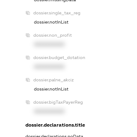
dossier.single_tax_reg
dossier.notInList
dossier.non_profit
XXXXXXXXXX
dossier.budget_dotation
XXXXXXXXXX
dossier.palne_akciz
dossier.notInList
dossier.bigTaxPayerReg
XXXXXXXXXX
dossier.declarations.title
dossier.declarations.noData