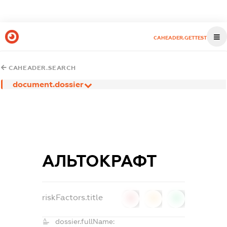
CAHEADER.GETTEST
CAHEADER.SEARCH
document.dossier
АЛЬТОКРАФТ
riskFactors.title
0
0
0
dossier.fullName: