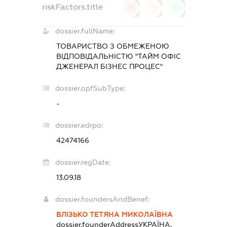
riskFactors.title
0
0
0
dossier.fullName:
ТОВАРИСТВО З ОБМЕЖЕНОЮ
ВІДПОВІДАЛЬНІСТЮ "ТАЙМ ОФІС
ДЖЕНЕРАЛ БІЗНЕС ПРОЦЕС"
dossier.opfSubType:
-
dossier.edrpo:
42474166
dossier.regDate:
13.09.18
dossier.foundersAndBenef:
ВЛІЗЬКО ТЕТЯНА МИКОЛАЇВНА
dossier.founderAddress
УКРАЇНА,