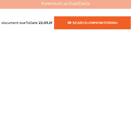
freemium.actualData
XXXXXXXXXX
dossier.commercial_info.activity
document.dueToDate
22.03.21
SEARCH.ONMONITORING
XXXXXXXXXX
freemium.exampleText_1
freemium.exampleText_2
freemium.anonymousPerSearch2
FREEMIUM.DETAILS
FREEMIUM.REGISTER