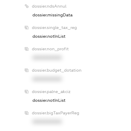
dossier.ndsAnnul
dossier.missingData
dossier.single_tax_reg
dossier.notInList
dossier.non_profit
XXXXXXXXXX
dossier.budget_dotation
XXXXXXXXXX
dossier.palne_akciz
dossier.notInList
dossier.bigTaxPayerReg
XXXXXXXXXX