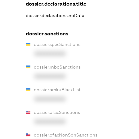
dossier.declarations.title
dossier.declarations.noData
dossier.sanctions
dossier.specSanctions
XXXXXXXXXX
dossier.rnboSanctions
XXXXXXXXXX
dossier.amkuBlackList
XXXXXXXXXX
dossier.ofacSanctions
XXXXXXXXXX
dossier.ofacNonSdnSanctions