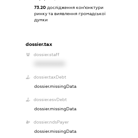
73.20
дослідження кон'юнктури
ринку та виявлення громадської
думки
dossier.tax
dossier.staff
XXXXXXXXXX
dossier.taxDebt
dossier.missingData
dossier.esvDebt
dossier.missingData
dossier.ndsPayer
dossier.missingData