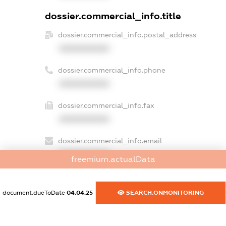
dossier.commercial_info.title
dossier.commercial_info.postal_address
XXXXXXXXXX
dossier.commercial_info.phone
XXXXXXXXXX
dossier.commercial_info.fax
XXXXXXXXXX
dossier.commercial_info.email
XXXXXXXXXX
freemium.actualData
dossier.commercial_info.website
XXXXXXXXXX
document.dueToDate
04.04.25
SEARCH.ONMONITORING
dossier.commercial_info.activity
XXXXXXXXXX