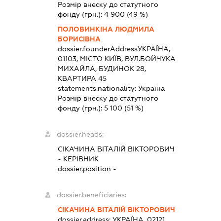
Розмір внеску до статутного
фонду (грн.):
4 900
(49 %)
ПОЛОВИНКІНА ЛЮДМИЛА
БОРИСІВНА
dossier.founderAddress
УКРАЇНА,
01103, МІСТО КИЇВ, ВУЛ.БОЙЧУКА
МИХАЙЛА, БУДИНОК 28,
КВАРТИРА 45
statements.nationality:
Україна
Розмір внеску до статутного
фонду (грн.):
5 100
(51 %)
dossier.heads:
СІКАЧИНА ВІТАЛІЙ ВІКТОРОВИЧ
-
КЕРІВНИК
dossier.position -
dossier.beneficiaries:
СІКАЧИНА ВІТАЛІЙ ВІКТОРОВИЧ
dossier.address:
УКРАЇНА, 02121,