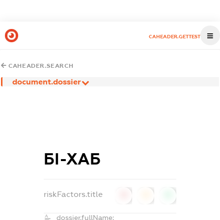
CAHEADER.GETTEST
CAHEADER.SEARCH
document.dossier
БІ-ХАБ
riskFactors.title
0
0
0
dossier.fullName: