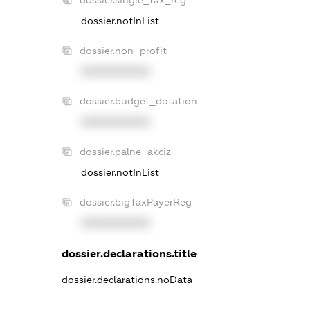
dossier.notInList
dossier.non_profit
XXXXXXXXXX
dossier.budget_dotation
XXXXXXXXXX
dossier.palne_akciz
dossier.notInList
dossier.bigTaxPayerReg
XXXXXXXXXX
dossier.declarations.title
dossier.declarations.noData