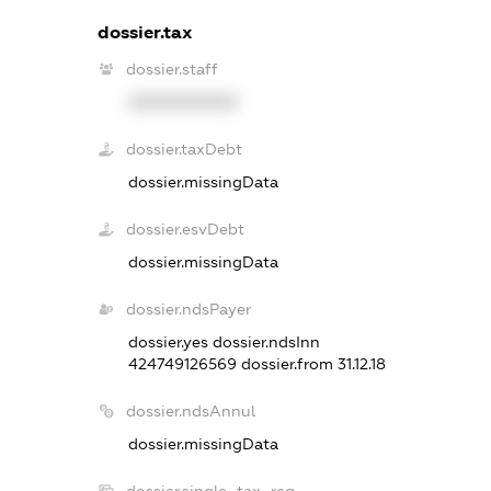
dossier.tax
dossier.staff
XXXXXXXXXX
dossier.taxDebt
dossier.missingData
dossier.esvDebt
dossier.missingData
dossier.ndsPayer
dossier.yes
dossier.ndsInn
424749126569
dossier.from 31.12.18
dossier.ndsAnnul
dossier.missingData
dossier.single_tax_reg