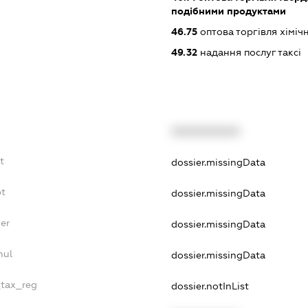
подібними продуктами
46.75
оптова торгівля хімі
49.32
надання послуг таксі
XXXXXXXXXX
t
dossier.missingData
bt
dossier.missingData
er
dossier.missingData
nul
dossier.missingData
_tax_reg
dossier.notInList