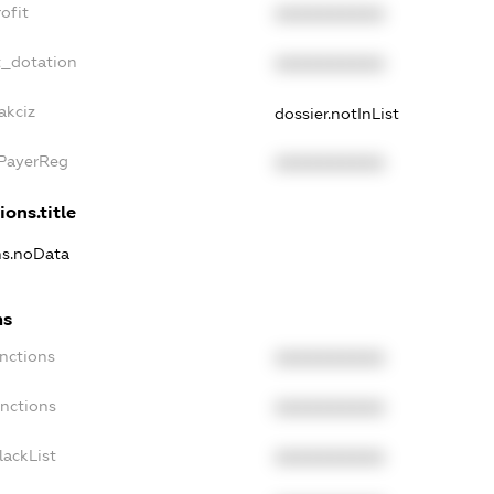
ofit
XXXXXXXXXX
t_dotation
XXXXXXXXXX
akciz
dossier.notInList
xPayerReg
XXXXXXXXXX
ions.title
ns.noData
ns
nctions
XXXXXXXXXX
anctions
XXXXXXXXXX
lackList
XXXXXXXXXX