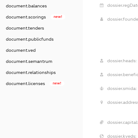
dossier.regDat
document.balances
document.scorings
new!
dossier.found
document.tenders
document.publicfunds
document.ved
dossier.heads:
document.semantrum
document.relationships
dossier.benefic
document.licenses
new!
dossier.smida:
dossier.addres
dossier.capital:
dossier.kveds: