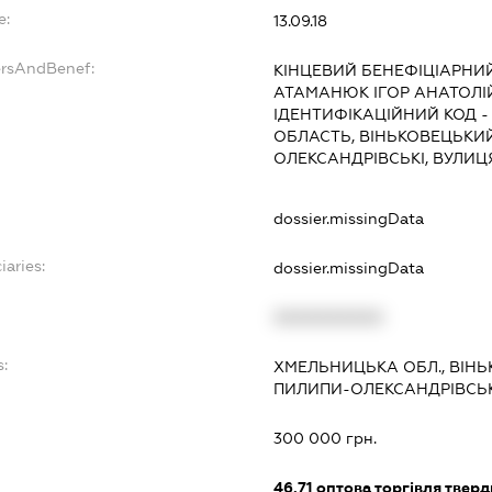
e:
13.09.18
ersAndBenef:
КІНЦЕВИЙ БЕНЕФІЦІАРНИЙ
АТАМАНЮК ІГОР АНАТОЛІ
ІДЕНТИФІКАЦІЙНИЙ КОД -
ОБЛАСТЬ, ВІНЬКОВЕЦЬКИЙ
ОЛЕКСАНДРІВСЬКІ, ВУЛИЦЯ
dossier.missingData
iaries:
dossier.missingData
XXXXXXXXXX
s:
ХМЕЛЬНИЦЬКА ОБЛ., ВІН
ПИЛИПИ-ОЛЕКСАНДРІВСЬКІ
300 000 грн.
46.71
оптова торгівля тверд