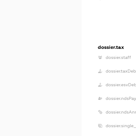
dossier.tax
dossier.staff
dossier.taxDeb
dossier.esvDe
dossier.ndsPay
dossier.ndsAn
dossier.single