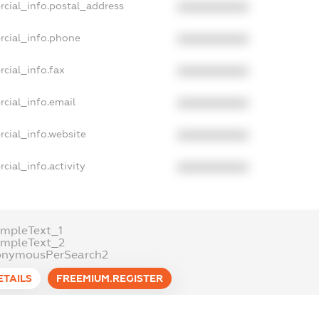
rcial_info.postal_address
XXXXXXXXXX
rcial_info.phone
XXXXXXXXXX
cial_info.fax
XXXXXXXXXX
cial_info.email
XXXXXXXXXX
cial_info.website
XXXXXXXXXX
cial_info.activity
XXXXXXXXXX
mpleText_1
ampleText_2
onymousPerSearch2
ETAILS
FREEMIUM.REGISTER