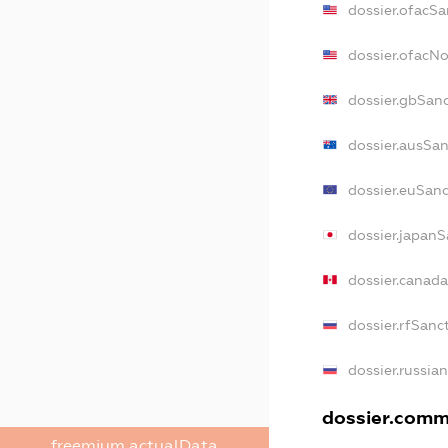
dossier.ofacSa
dossier.ofacN
dossier.gbSan
dossier.ausSan
dossier.euSan
dossier.japanS
dossier.canad
dossier.rfSanc
dossier.russia
dossier.comme
freemium.actualData