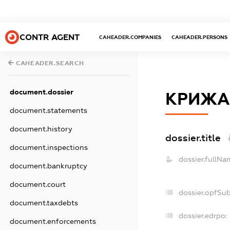
CONTR AGENT
CAHEADER.COMPANIES
CAHEADER.PERSONS
CAHEADER.SEARCH
document.dossier
КРИЖА
document.statements
document.history
dossier.title
document.inspections
dossier.fullNa
document.bankruptcy
document.court
dossier.opfSu
document.taxdebts
dossier.edrpo:
document.enforcements