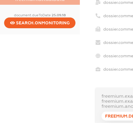
dossier.comme
document.dueToDate
25.09.18
dossier.comme
SEARCH.ONMONITORING
dossier.commer
dossier.commer
dossier.commer
dossier.commer
freemium.exa
freemium.ex
freemium.an
FREEMIUM.D