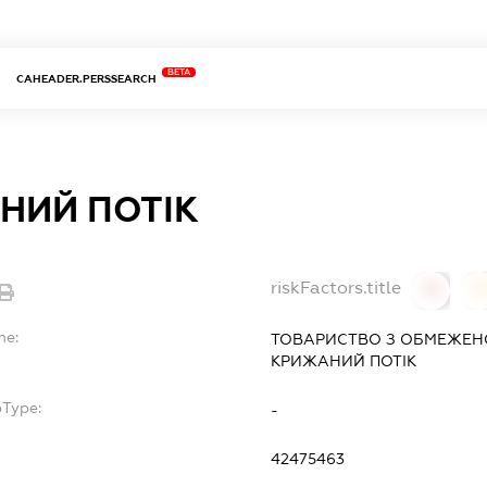
BETA
CAHEADER.PERSSEARCH
НИЙ ПОТІК
riskFactors.title
0
0
me:
ТОВАРИСТВО З ОБМЕЖЕН
КРИЖАНИЙ ПОТІК
bType:
-
42475463