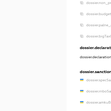
dossier.non_pr
dossier.budge
dossier.palne_
dossier.bigTa
dossier.declarat
dossier.declaratio
dossier.sanctio
dossier.specSa
dossier.rnboS
dossier.amkuB