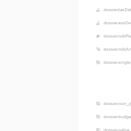
dossier.taxDe
dossier.esvDe
dossier.ndsPa
dossier.ndsA
dossier.singl
dossier.non_p
dossier.budg
dossier.palne