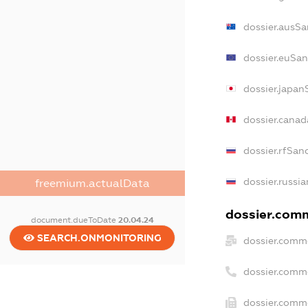
dossier.ausSa
dossier.euSan
dossier.japan
dossier.cana
dossier.rfSan
dossier.russi
freemium.actualData
dossier.comm
document.dueToDate
20.04.24
SEARCH.ONMONITORING
dossier.comme
dossier.comm
dossier.comme