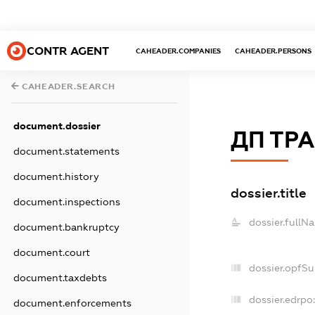
CONTR AGENT
CAHEADER.COMPANIES
CAHEADER.PERSONS
CAHEADER.SEARCH
document.dossier
ДП ТР
document.statements
document.history
dossier.title
document.inspections
dossier.fullN
document.bankruptcy
document.court
dossier.opfS
document.taxdebts
dossier.edrpo
document.enforcements