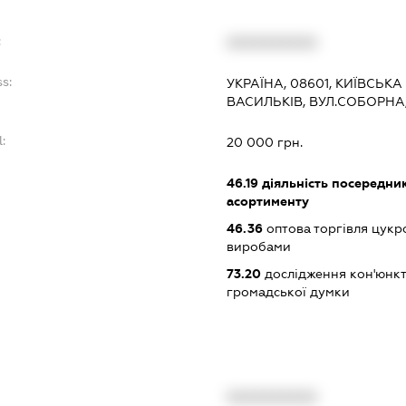
:
XXXXXXXXXX
s:
УКРАЇНА, 08601, КИЇВСЬКА
ВАСИЛЬКІВ, ВУЛ.СОБОРНА
:
20 000 грн.
:
46.19
діяльність посередник
асортименту
46.36
оптова торгівля цукр
виробами
73.20
дослідження кон'юнкт
громадської думки
XXXXXXXXXX