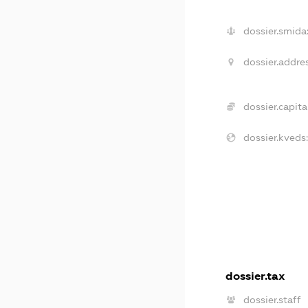
dossier.smida
dossier.addres
dossier.capital
dossier.kveds
dossier.tax
dossier.staff