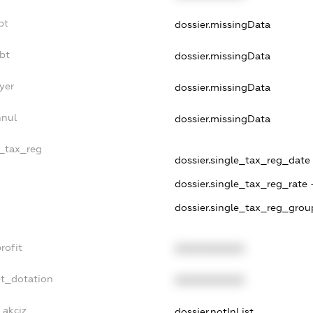
bt
dossier.missingData
bt
dossier.missingData
yer
dossier.missingData
nnul
dossier.missingData
e_tax_reg
dossier.single_tax_reg_date 
dossier.single_tax_reg_rate 
dossier.single_tax_reg_grou
rofit
XXXXXXXXXX
et_dotation
XXXXXXXXXX
_akciz
dossier.notInList