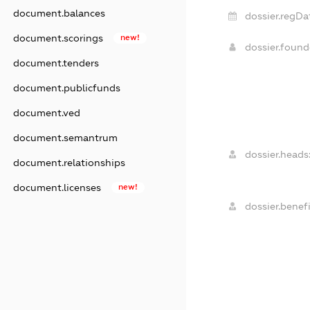
document.balances
dossier.regDa
document.scorings
new!
dossier.foun
document.tenders
document.publicfunds
document.ved
document.semantrum
dossier.heads
document.relationships
document.licenses
new!
dossier.benefi