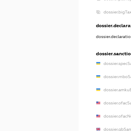
dossier.bigT
dossier.declara
dossier.declarati
dossier.sancti
dossier.specS
dossier.rnboS
dossier.amkuB
dossier.ofacS
dossier.ofac
dossier.gbSan