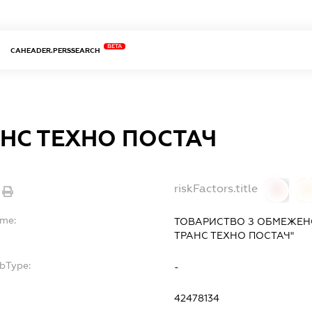
BETA
CAHEADER.PERSSEARCH
АНС ТЕХНО ПОСТАЧ
riskFactors.title
0
ame:
ТОВАРИСТВО З ОБМЕЖЕН
ТРАНС ТЕХНО ПОСТАЧ"
ubType:
-
:
42478134