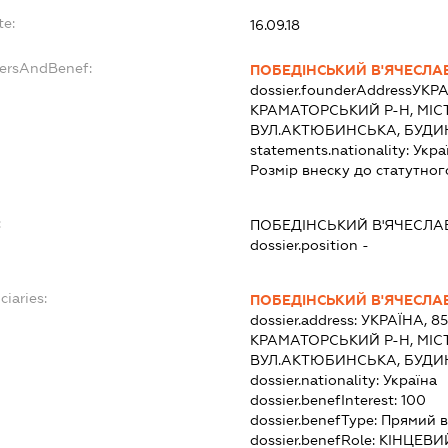
te:
16.09.18
dersAndBenef:
ПОБЕДІНСЬКИЙ В'ЯЧЕСЛА
dossier.founderAddress
УКРА
КРАМАТОРСЬКИЙ Р-Н, МІС
ВУЛ.АКТЮБИНСЬКА, БУДИ
statements.nationality:
Укра
Розмір внеску до статутног
:
ПОБЕДІНСЬКИЙ В'ЯЧЕСЛА
dossier.position -
ciaries:
ПОБЕДІНСЬКИЙ В'ЯЧЕСЛА
dossier.address:
УКРАЇНА, 8
КРАМАТОРСЬКИЙ Р-Н, МІС
ВУЛ.АКТЮБИНСЬКА, БУДИ
dossier.nationality:
Україна
dossier.benefInterest:
100
dossier.benefType:
Прямий в
dossier.benefRole:
КІНЦЕВИ