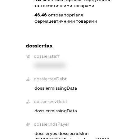
та косметичними товарами
46.46
оптова торгівля
фармацевтичними товарами
dossier.tax
dossier.staff
XXXXXXXXXX
dossier.taxDebt
dossier.missingData
dossier.esvDebt
dossier.missingData
dossier.ndsPayer
dossier.yes
dossier.ndsInn