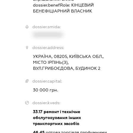
dossier.benefRole:
КІНЦЕВИЙ
БЕНЕФІЦІАРНИЙ ВЛАСНИК
dossier.smida:
XXXXXXXXXX
dossier.address:
УКРАЇНА, 08205, КИЇВСЬКА ОБЛ.,
МІСТО ІРПІНЬ(З),
ВУЛ.ГРИБОЄДОВА, БУДИНОК 2
dossier.capital:
30 000 грн.
dossier.kveds:
33.17
ремонт і технічне
обслуговування інших
транспортних засобів
46.45
оптова торгівля парфумними