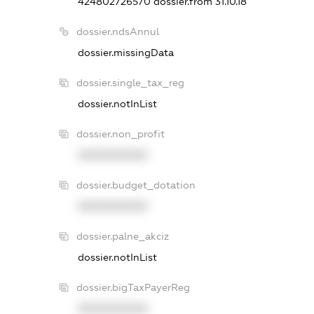
424802726570
dossier.from 31.10.18
dossier.ndsAnnul
dossier.missingData
dossier.single_tax_reg
dossier.notInList
dossier.non_profit
XXXXXXXXXX
dossier.budget_dotation
XXXXXXXXXX
dossier.palne_akciz
dossier.notInList
dossier.bigTaxPayerReg
XXXXXXXXXX