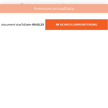
dossier.commercial_info.website
freemium.actualData
XXXXXXXXXX
dossier.commercial_info.activity
document.dueToDate
09.02.23
SEARCH.ONMONITORING
XXXXXXXXXX
freemium.exampleText_1
freemium.exampleText_2
freemium.anonymousPerSearch2
FREEMIUM.DETAILS
FREEMIUM.REGISTER