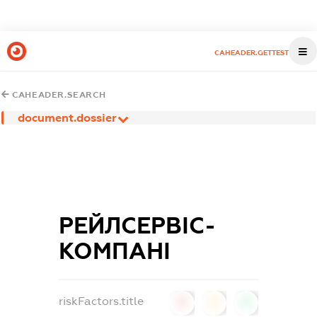
CAHEADER.GETTEST
CAHEADER.SEARCH
document.dossier
РЕЙЛСЕРВІС-
КОМПАНІ
riskFactors.title
0
0
0