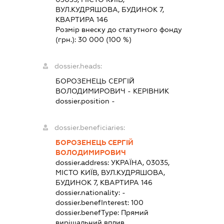
ВУЛ.КУДРЯШОВА, БУДИНОК 7,
КВАРТИРА 146
Розмір внеску до статутного фонду
(грн.):
30 000
(100 %)
dossier.heads:
БОРОЗЕНЕЦЬ СЕРГІЙ
ВОЛОДИМИРОВИЧ
-
КЕРІВНИК
dossier.position -
dossier.beneficiaries:
БОРОЗЕНЕЦЬ СЕРГІЙ
ВОЛОДИМИРОВИЧ
dossier.address:
УКРАЇНА, 03035,
МІСТО КИЇВ, ВУЛ.КУДРЯШОВА,
БУДИНОК 7, КВАРТИРА 146
dossier.nationality:
-
dossier.benefInterest:
100
dossier.benefType:
Прямий
вирішальний вплив