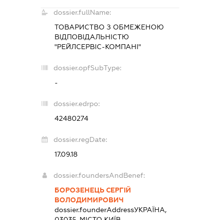
dossier.fullName:
ТОВАРИСТВО З ОБМЕЖЕНОЮ
ВІДПОВІДАЛЬНІСТЮ
"РЕЙЛСЕРВІС-КОМПАНІ"
dossier.opfSubType:
-
dossier.edrpo:
42480274
dossier.regDate:
17.09.18
dossier.foundersAndBenef:
БОРОЗЕНЕЦЬ СЕРГІЙ
ВОЛОДИМИРОВИЧ
dossier.founderAddress
УКРАЇНА,
03035, МІСТО КИЇВ,