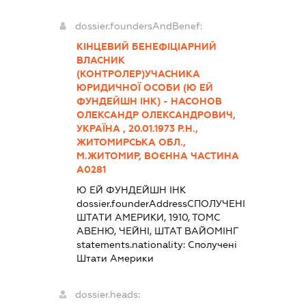
dossier.foundersAndBenef:
КІНЦЕВИЙ БЕНЕФІЦІАРНИЙ
ВЛАСНИК
(КОНТРОЛЕР)УЧАСНИКА
ЮРИДИЧНОЇ ОСОБИ (Ю ЕЙ
ФУНДЕЙШН ІНК) - НАСОНОВ
ОЛЕКСАНДР ОЛЕКСАНДРОВИЧ,
УКРАЇНА , 20.01.1973 Р.Н.,
ЖИТОМИРСЬКА ОБЛ.,
М.ЖИТОМИР, ВОЄННА ЧАСТИНА
А0281
Ю ЕЙ ФУНДЕЙШН ІНК
dossier.founderAddress
СПОЛУЧЕНІ
ШТАТИ АМЕРИКИ, 1910, ТОМС
АВЕНЮ, ЧЕЙНІ, ШТАТ ВАЙОМІНГ
statements.nationality:
Сполучені
Штати Америки
dossier.heads: