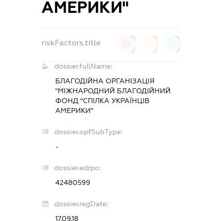
АМЕРИКИ"
riskFactors.title
0
0
0
dossier.fullName:
БЛАГОДІЙНА ОРГАНІЗАЦІЯ
"МІЖНАРОДНИЙ БЛАГОДІЙНИЙ
ФОНД "СПІЛКА УКРАЇНЦІВ
АМЕРИКИ"
dossier.opfSubType:
-
dossier.edrpo:
42480599
dossier.regDate:
17.09.18