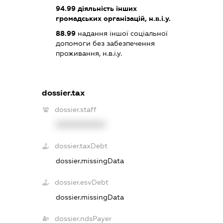
94.99
діяльність інших
громадських організацій, н.в.і.у.
88.99
надання іншої соціальної
допомоги без забезпечення
проживання, н.в.і.у.
dossier.tax
dossier.staff
XXXXXXXXXX
dossier.taxDebt
dossier.missingData
dossier.esvDebt
dossier.missingData
dossier.ndsPayer