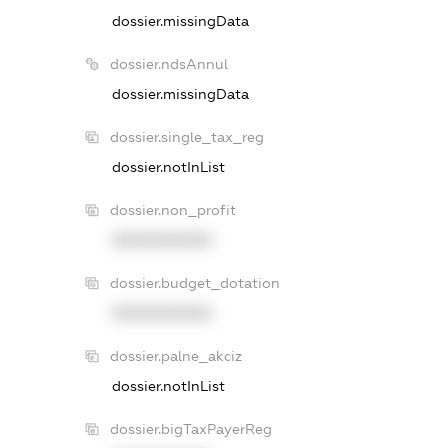
dossier.missingData
dossier.ndsAnnul
dossier.missingData
dossier.single_tax_reg
dossier.notInList
dossier.non_profit
XXXXXXXXXX
dossier.budget_dotation
XXXXXXXXXX
dossier.palne_akciz
dossier.notInList
dossier.bigTaxPayerReg