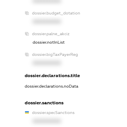
XXXXXXXXXX
dossier.budget_dotation
XXXXXXXXXX
dossier.palne_akciz
dossier.notInList
dossier.bigTaxPayerReg
XXXXXXXXXX
dossier.declarations.title
dossier.declarations.noData
dossier.sanctions
dossier.specSanctions
XXXXXXXXXX