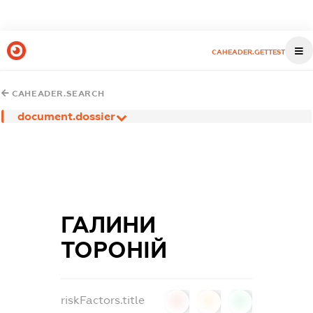
CAHEADER.GETTEST
CAHEADER.SEARCH
document.dossier
ГАЛИНИ
ТОРОНІЙ
riskFactors.title
0
0
0