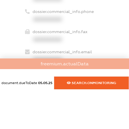
dossier.commercial_info.phone
XXXXXXXXXX
dossier.commercial_info.fax
XXXXXXXXXX
dossier.commercial_info.email
XXXXXXXXXX
freemium.actualData
dossier.commercial_info.website
XXXXXXXXXX
document.dueToDate
05.05.25
SEARCH.ONMONITORING
dossier.commercial_info.activity
XXXXXXXXXX
freemium.exampleText_1