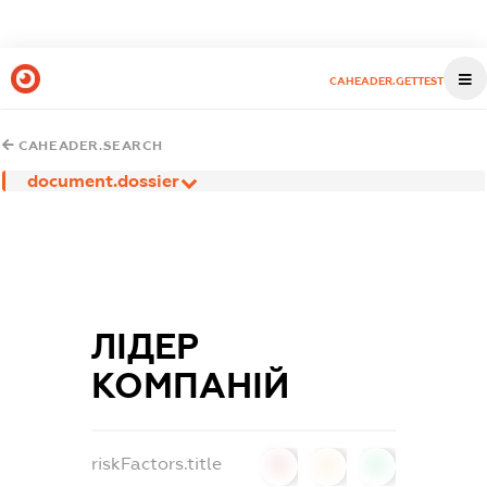
CAHEADER.GETTEST
CAHEADER.SEARCH
document.dossier
ЛІДЕР
КОМПАНІЙ
riskFactors.title
0
0
0