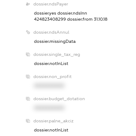
dossier.ndsPayer
dossier.yes
dossier.ndsInn
424823408299
dossier.from 31.10.18
dossier.ndsAnnul
dossier.missingData
dossier.single_tax_reg
dossier.notInList
dossier.non_profit
XXXXXXXXXX
dossier.budget_dotation
XXXXXXXXXX
dossier.palne_akciz
dossier.notInList