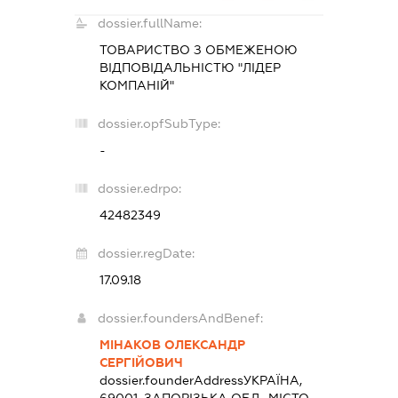
dossier.fullName:
ТОВАРИСТВО З ОБМЕЖЕНОЮ
ВІДПОВІДАЛЬНІСТЮ "ЛІДЕР
КОМПАНІЙ"
dossier.opfSubType:
-
dossier.edrpo:
42482349
dossier.regDate:
17.09.18
dossier.foundersAndBenef:
МІНАКОВ ОЛЕКСАНДР
СЕРГІЙОВИЧ
dossier.founderAddress
УКРАЇНА,
69001, ЗАПОРІЗЬКА ОБЛ., МІСТО