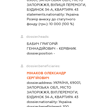
ЗАПОРІЖЖЯ, ВУЛИЦЯ ПЕРЕМОГИ,
БУДИНОК 34-А, КВАРТИРА 43
statements.nationality:
Україна
Розмір внеску до статутного
фонду (грн.):
10 000
(100 %)
dossier.heads:
БАБИЧ ГРИГОРІЙ
ГЕННАДІЙОВИЧ
-
КЕРІВНИК
dossier.position -
dossier.beneficiaries:
МІНАКОВ ОЛЕКСАНДР
СЕРГІЙОВИЧ
dossier.address:
УКРАЇНА, 69001,
ЗАПОРІЗЬКА ОБЛ., МІСТО
ЗАПОРІЖЖЯ, ВУЛ.ПЕРЕМОГИ,
БУДИНОК 34-А, КВАРТИРА 43
dossier.nationality:
Україна
dossier.benefInterest:
100