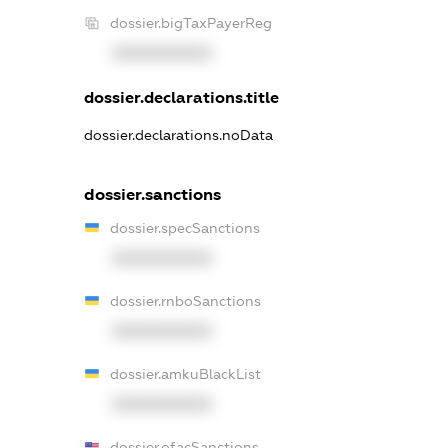
dossier.bigTaxPayerReg
XXXXXXXXXX
dossier.declarations.title
dossier.declarations.noData
dossier.sanctions
dossier.specSanctions
XXXXXXXXXX
dossier.rnboSanctions
XXXXXXXXXX
dossier.amkuBlackList
XXXXXXXXXX
dossier.ofacSanctions