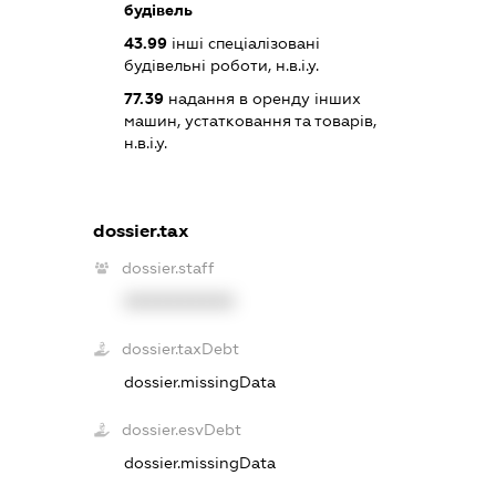
будівель
43.99
інші спеціалізовані
будівельні роботи, н.в.і.у.
77.39
надання в оренду інших
машин, устатковання та товарів,
н.в.і.у.
dossier.tax
dossier.staff
XXXXXXXXXX
dossier.taxDebt
dossier.missingData
dossier.esvDebt
dossier.missingData