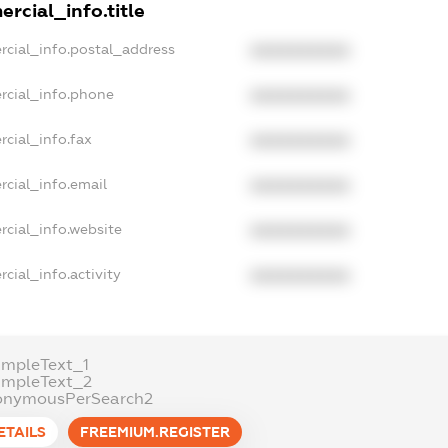
rcial_info.title
rcial_info.postal_address
XXXXXXXXXX
rcial_info.phone
XXXXXXXXXX
cial_info.fax
XXXXXXXXXX
rcial_info.email
XXXXXXXXXX
rcial_info.website
XXXXXXXXXX
cial_info.activity
XXXXXXXXXX
ampleText_1
ampleText_2
onymousPerSearch2
ETAILS
FREEMIUM.REGISTER