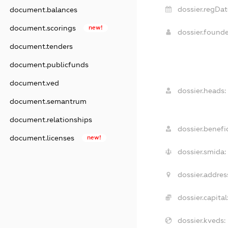
dossier.regDat
document.balances
document.scorings
new!
dossier.found
document.tenders
document.publicfunds
document.ved
dossier.heads:
document.semantrum
document.relationships
dossier.benefic
document.licenses
new!
dossier.smida:
dossier.addres
dossier.capital
dossier.kveds: