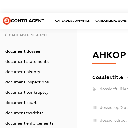
CONTR AGENT
CAHEADER.COMPANIES
CAHEADER.PERSONS
CAHEADER.SEARCH
document.dossier
АНКОР
document.statements
document.history
dossier.title
document.inspections
dossier.fullNa
document.bankruptcy
document.court
dossier.opfSu
document.taxdebts
dossier.edrpo:
document.enforcements