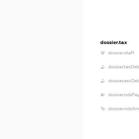
dossier.tax
dossier.staff
dossier.taxDeb
dossier.esvDe
dossier.ndsPa
dossier.ndsAn