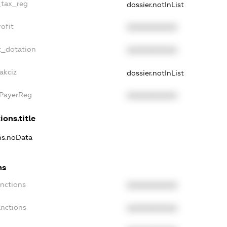
_tax_reg
dossier.notInList
ofit
XXXXXXXXXX
t_dotation
XXXXXXXXXX
akciz
dossier.notInList
xPayerReg
XXXXXXXXXX
ions.title
ons.noData
ns
anctions
XXXXXXXXXX
anctions
XXXXXXXXXX