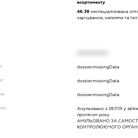
асортименту
46.39
неспеціалізована опт
харчування, напоями та т
XXXXXXXXXX
t
dossier.missingData
bt
dossier.missingData
yer
dossier.missingData
nul
Анульовано з 28.11.19 у зв'яз
протягом року
АНУЛЬОВАНО ЗА САМОСТ
КОНТРОЛЮЮЧОГО ОРГАНУ