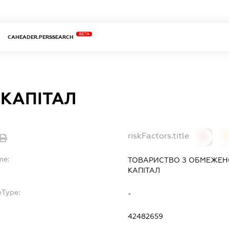
BETA
CAHEADER.PERSSEARCH
 КАПІТАЛ
riskFactors.title
0
0
me:
ТОВАРИСТВО З ОБМЕЖЕН
КАПІТАЛ
bType:
-
42482659