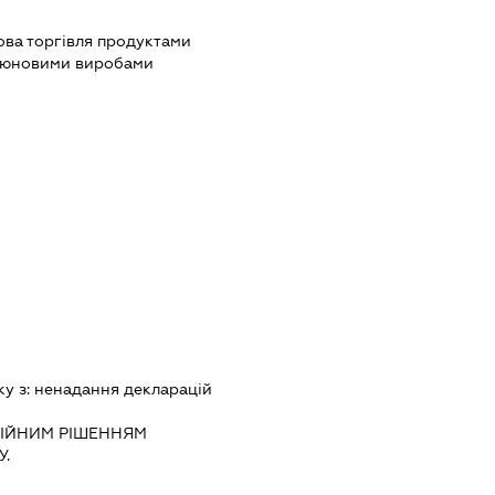
ова торгівля продуктами
ютюновими виробами
ку з:
ненадання декларацiй
IЙНИМ РIШЕННЯМ
.