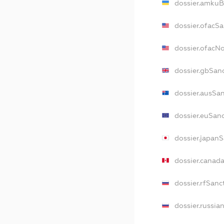
dossier.amkuB
dossier.ofacS
dossier.ofacN
dossier.gbSan
dossier.ausSa
dossier.euSan
dossier.japan
dossier.canad
dossier.rfSanc
dossier.russia