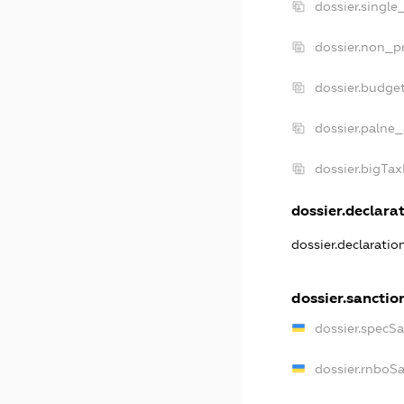
dossier.single
dossier.non_pr
dossier.budge
dossier.palne_
dossier.bigTa
dossier.declarat
dossier.declarati
dossier.sanctio
dossier.specS
dossier.rnboS