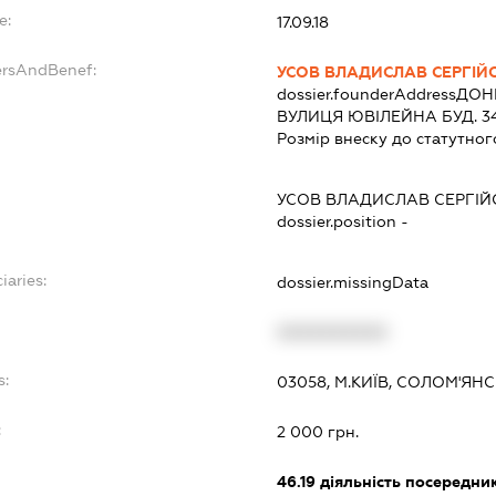
e:
17.09.18
ersAndBenef:
УСОВ ВЛАДИСЛАВ СЕРГІЙ
dossier.founderAddress
ДОНЕ
ВУЛИЦЯ ЮВІЛЕЙНА БУД. 3
Розмір внеску до статутног
УСОВ ВЛАДИСЛАВ СЕРГІ
dossier.position -
iaries:
dossier.missingData
XXXXXXXXXX
s:
03058, М.КИЇВ, СОЛОМ'ЯН
:
2 000 грн.
46.19
діяльність посередник