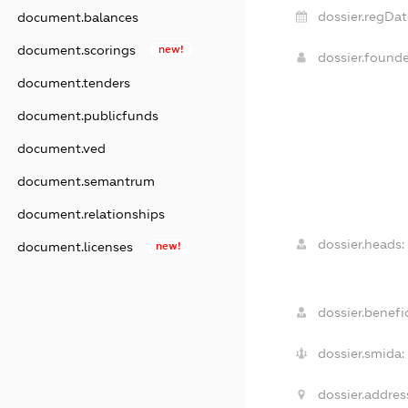
dossier.regDat
document.balances
document.scorings
new!
dossier.found
document.tenders
document.publicfunds
document.ved
document.semantrum
document.relationships
dossier.heads:
document.licenses
new!
dossier.benefic
dossier.smida:
dossier.addres