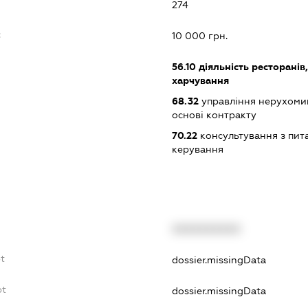
274
:
10 000 грн.
56.10
діяльність ресторанів
харчування
68.32
управління нерухоми
основі контракту
70.22
консультування з пита
керування
XXXXXXXXXX
t
dossier.missingData
bt
dossier.missingData