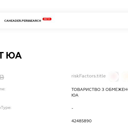
BETA
CAHEADER.PERSSEARCH
Т ЮА
riskFactors.title
0
0
me:
ТОВАРИСТВО З ОБМЕЖЕН
ЮА
bType:
-
42485890