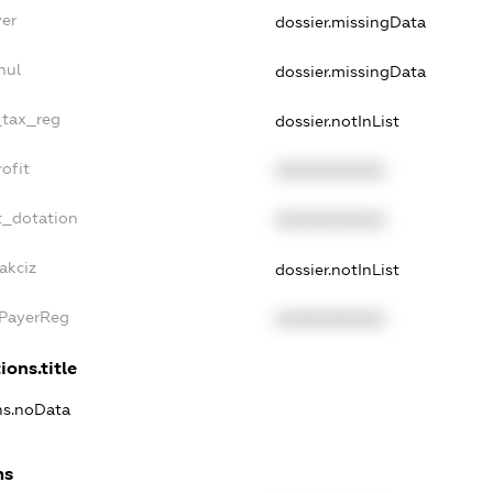
yer
dossier.missingData
nul
dossier.missingData
_tax_reg
dossier.notInList
ofit
XXXXXXXXXX
t_dotation
XXXXXXXXXX
akciz
dossier.notInList
xPayerReg
XXXXXXXXXX
ions.title
ons.noData
ns