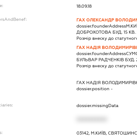
e:
18.09.18
ersAndBenef:
ГАХ ОЛЕКСАНДР ВОЛОД
dossier.founderAddress
М.К
ДОБРОХОТОВА БУД. 15 КВ. 
Розмір внеску до статутног
ГАХ НАДІЯ ВОЛОДИМИРІВ
dossier.founderAddress
СУМС
БУЛЬВАР РАДЧЕНКІВ БУД. 
Розмір внеску до статутног
ГАХ НАДІЯ ВОЛОДИМИРІВ
dossier.position -
iaries:
dossier.missingData
XXXXXXXXXX
s:
03142, М.КИЇВ, СВЯТОШИН