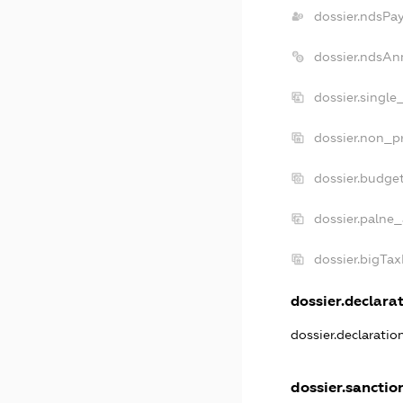
dossier.ndsPa
dossier.ndsAn
dossier.single
dossier.non_pr
dossier.budge
dossier.palne_
dossier.bigTa
dossier.declarat
dossier.declarati
dossier.sanctio