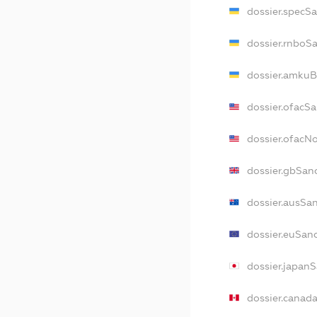
dossier.specS
dossier.rnboS
dossier.amkuB
dossier.ofacS
dossier.ofacN
dossier.gbSan
dossier.ausSa
dossier.euSan
dossier.japan
dossier.canad