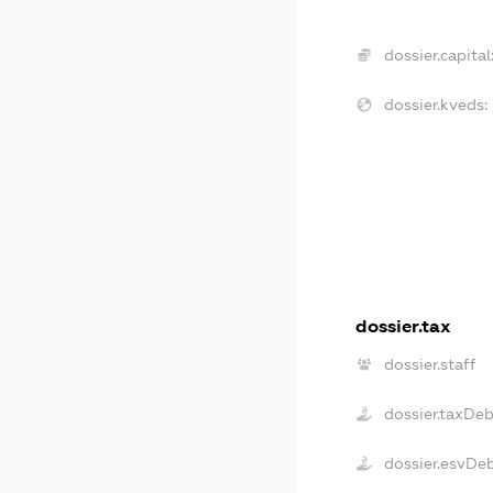
dossier.capital
dossier.kveds:
dossier.tax
dossier.staff
dossier.taxDeb
dossier.esvDe