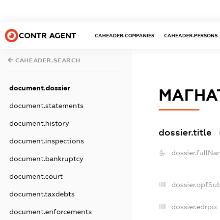
CONTR AGENT
CAHEADER.COMPANIES
CAHEADER.PERSONS
CAHEADER.SEARCH
document.dossier
МАГНА
document.statements
document.history
dossier.title
document.inspections
dossier.fullNa
document.bankruptcy
document.court
dossier.opfSu
document.taxdebts
dossier.edrpo:
document.enforcements