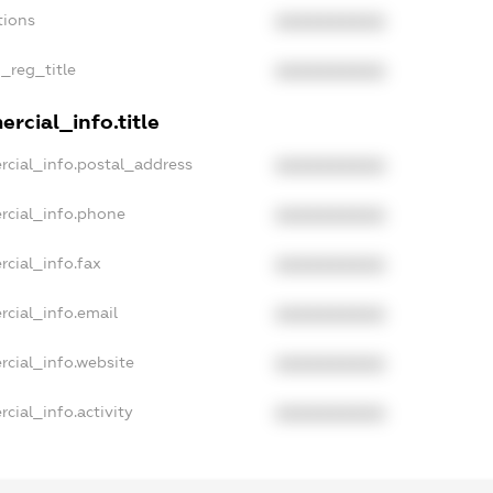
tions
XXXXXXXXXX
n_reg_title
XXXXXXXXXX
rcial_info.title
rcial_info.postal_address
XXXXXXXXXX
rcial_info.phone
XXXXXXXXXX
rcial_info.fax
XXXXXXXXXX
rcial_info.email
XXXXXXXXXX
rcial_info.website
XXXXXXXXXX
cial_info.activity
XXXXXXXXXX