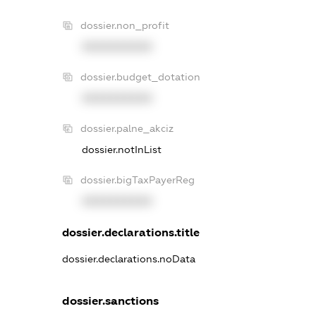
dossier.non_profit
XXXXXXXXXX
dossier.budget_dotation
XXXXXXXXXX
dossier.palne_akciz
dossier.notInList
dossier.bigTaxPayerReg
XXXXXXXXXX
dossier.declarations.title
dossier.declarations.noData
dossier.sanctions