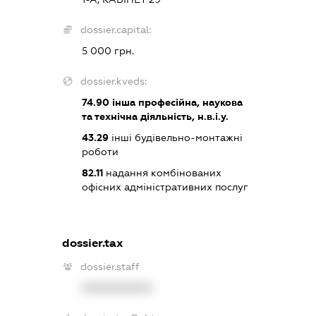
dossier.capital:
5 000 грн.
dossier.kveds:
74.90
інша професійна, наукова
та технічна діяльність, н.в.і.у.
43.29
інші будівельно-монтажні
роботи
82.11
надання комбінованих
офісних адміністративних послуг
dossier.tax
dossier.staff
XXXXXXXXXX