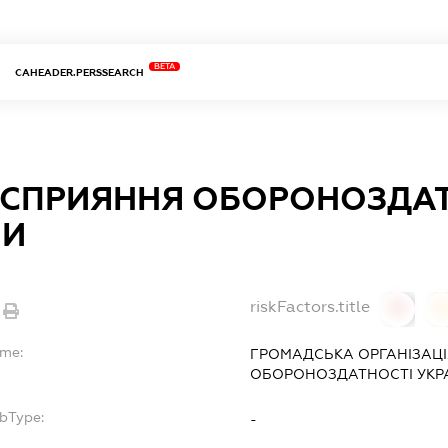
BETA
CAHEADER.PERSSEARCH
 СПРИЯННЯ ОБОРОНОЗДА
НИ
riskFactors.title
0
ame:
ГРОМАДСЬКА ОРГАНІЗАЦІ
ОБОРОНОЗДАТНОСТІ УКРА
ubType:
-