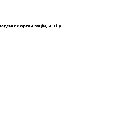
дських організацій, н.в.і.у.