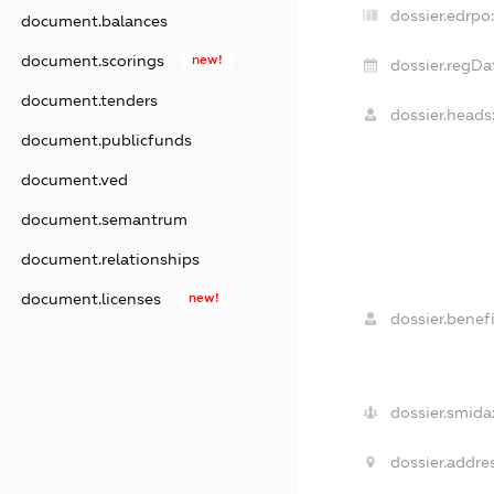
dossier.edrpo:
document.balances
document.scorings
new!
dossier.regDa
document.tenders
dossier.heads
document.publicfunds
document.ved
document.semantrum
document.relationships
document.licenses
new!
dossier.benefi
dossier.smida
dossier.addres