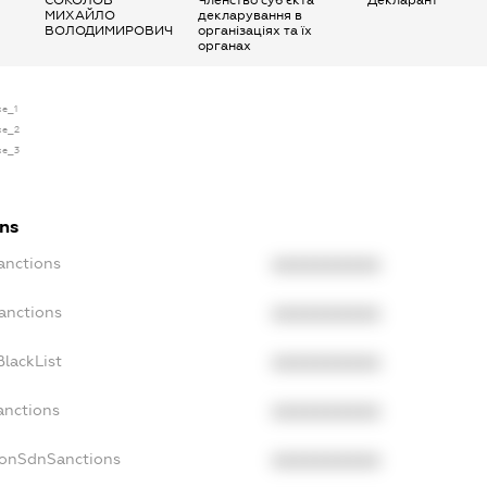
СОКОЛОВ
Членство суб’єкта
Декларант
МИХАЙЛО
декларування в
ВОЛОДИМИРОВИЧ
організаціях та їх
органах
se_1
nse_2
nse_3
ons
anctions
XXXXXXXXXX
anctions
XXXXXXXXXX
lackList
XXXXXXXXXX
anctions
XXXXXXXXXX
NonSdnSanctions
XXXXXXXXXX