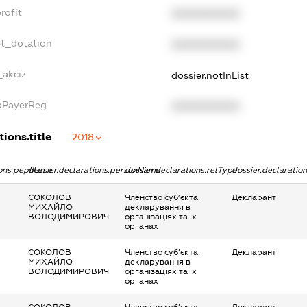
rofit
XXXXXXXXXX
et_dotation
XXXXXXXXXX
_akciz
dossier.notInList
axPayerReg
XXXXXXXXXX
ions.title
2018
tions.pepName
dossier.declarations.personName
dossier.declarations.relType
dossier.declaratio
СОКОЛОВ
Членство суб’єкта
Декларант
МИХАЙЛО
декларування в
ВОЛОДИМИРОВИЧ
організаціях та їх
органах
СОКОЛОВ
Членство суб’єкта
Декларант
МИХАЙЛО
декларування в
ВОЛОДИМИРОВИЧ
організаціях та їх
органах