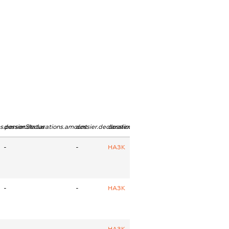
ns.personStatus
dossier.declarations.amount
dossier.declarations.currency
dossier.declarations.source
-
-
НАЗК
-
-
НАЗК