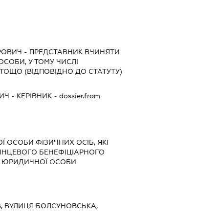
РОВИЧ
-
ПРЕДСТАВНИК
ВЧИНЯТИ
 ОСОБИ, У ТОМУ ЧИСЛІ
ТОЩО (ВІДПОВІДНО ДО СТАТУТУ)
ВИЧ
-
КЕРІВНИК
- dossier.from
Ї ОСОБИ ФІЗИЧНИХ ОСІБ, ЯКІ
КІНЦЕВОГО БЕНЕФІЦІАРНОГО
) ЮРИДИЧНОЇ ОСОБИ
ИЇВ, ВУЛИЦЯ БОЛСУНОВСЬКА,