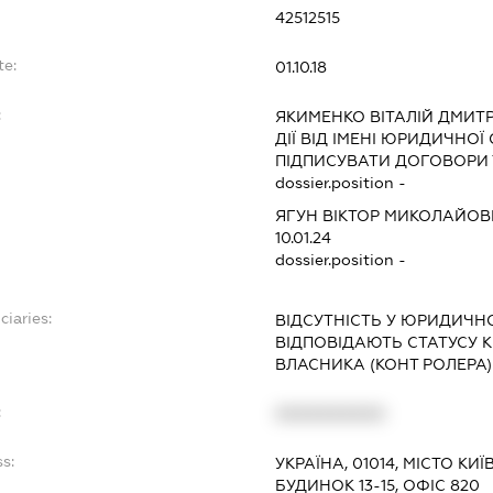
42512515
te:
01.10.18
:
ЯКИМЕНКО ВІТАЛІЙ ДМИТ
ДІЇ ВІД ІМЕНІ ЮРИДИЧНОЇ
ПІДПИСУВАТИ ДОГОВОРИ 
dossier.position -
ЯГУН ВІКТОР МИКОЛАЙО
10.01.24
dossier.position -
ciaries:
ВІДСУТНІСТЬ У ЮРИДИЧНО
ВІДПОВІДАЮТЬ СТАТУСУ 
ВЛАСНИКА (КОНТ РОЛЕРА
:
XXXXXXXXXX
s:
УКРАЇНА, 01014, МІСТО К
БУДИНОК 13-15, ОФІС 820