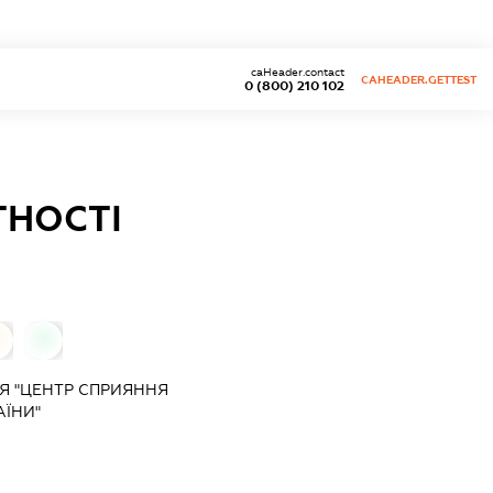
caHeader.contact
CAHEADER.GETTEST
0 (800) 210 102
ТНОСТІ
0
0
Я "ЦЕНТР СПРИЯННЯ
ЇНИ"