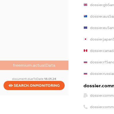
dossier.gbSan
dossier.ausSa
dossier.euSan
dossier.japan
dossier.cana
dossier.rfSan
freemium.actualData
dossier.russi
document.dueToDate
18.01.24
dossier.comm
SEARCH.ONMONITORING
dossier.comme
dossier.comm