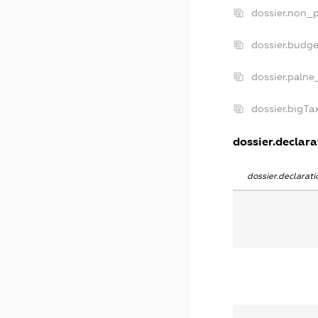
dossier.non_p
dossier.budg
dossier.palne
dossier.bigT
dossier.declarat
dossier.declara