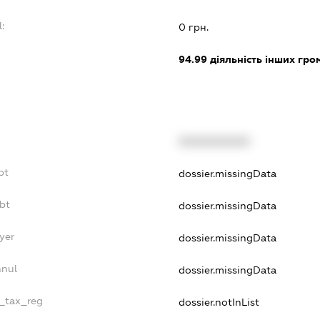
:
0 грн.
94.99
діяльність інших грома
XXXXXXXXXX
bt
dossier.missingData
bt
dossier.missingData
yer
dossier.missingData
nnul
dossier.missingData
e_tax_reg
dossier.notInList