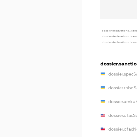
dossier.declarations.licen
dossier.declarations.lice
dossier.declarations.lice
dossier.sancti
dossier.specS
dossier.rnboS
dossier.amkuB
dossier.ofacS
dossier.ofac