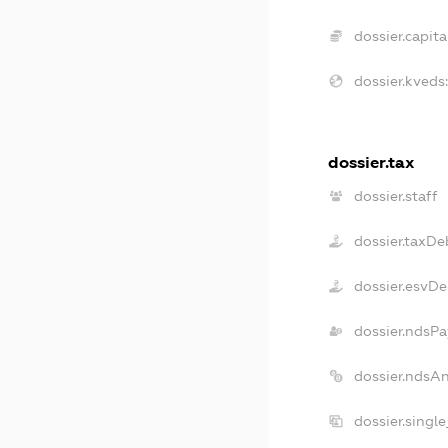
dossier.capital
dossier.kveds:
dossier.tax
dossier.staff
dossier.taxDe
dossier.esvDe
dossier.ndsPa
dossier.ndsA
dossier.singl