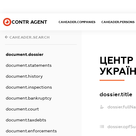
CONTR AGENT
CAHEADER.COMPANIES
CAHEADER.PERSONS
CAHEADER.SEARCH
document.dossier
ЦЕНТР
document.statements
УКРАЇ
document.history
document.inspections
dossier.title
document.bankruptcy
dossier.fullN
document.court
document.taxdebts
dossier.opfS
document.enforcements