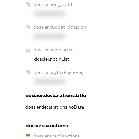
dossier.non_profit
XXXXXXXXXX
dossier.budget_dotation
XXXXXXXXXX
dossier.palne_akciz
dossier.notInList
dossier.bigTaxPayerReg
XXXXXXXXXX
dossier.declarations.title
dossier.declarations.noData
dossier.sanctions
dossier.specSanctions