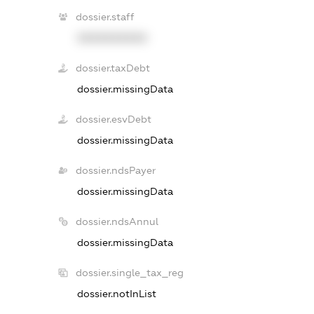
dossier.staff
XXXXXXXXXX
dossier.taxDebt
dossier.missingData
dossier.esvDebt
dossier.missingData
dossier.ndsPayer
dossier.missingData
dossier.ndsAnnul
dossier.missingData
dossier.single_tax_reg
dossier.notInList