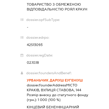
ТОВАРИСТВО З ОБМЕЖЕНОЮ
ВІДПОВІДАЛЬНІСТЮ
РОЯЛ КРАУН
dossier.opfSubType:
-
dossier.edrpo:
42513093
dossier.regDate:
02.10.18
dossier.foundersAndBenef:
УРБАНЬЧИК ДАРІУШ ЕУГЕНІУШ
dossier.founderAddress
МІСТО
КРАКІВ, ВУЛИЦЯ СТАВОВА, 144
Розмір внеску до статутного фонду
(грн.):
1 000
(100 %)
КІНЦЕВИЙ БЕНЕНФІЦІАРНИЙ