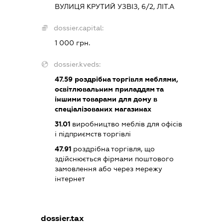
ВУЛИЦЯ КРУТИЙ УЗВІЗ, 6/2, ЛІТ.А
dossier.capital:
1 000 грн.
dossier.kveds:
47.59
роздрібна торгівля меблями,
освітлювальним приладдям та
іншими товарами для дому в
спеціалізованих магазинах
31.01
виробництво меблів для офісів
і підприємств торгівлі
47.91
роздрібна торгівля, що
здійснюється фірмами поштового
замовлення або через мережу
інтернет
dossier.tax