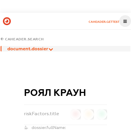
CAHEADER.GETTEST
CAHEADER.SEARCH
document.dossier
РОЯЛ КРАУН
riskFactors.title
0
0
0
dossier.fullName: