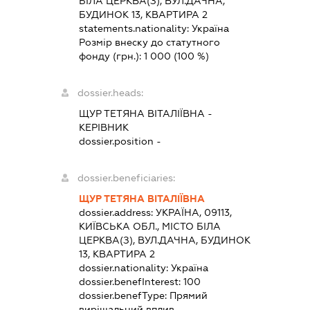
БІЛА ЦЕРКВА(З), ВУЛ.ДАЧНА,
БУДИНОК 13, КВАРТИРА 2
statements.nationality:
Україна
Розмір внеску до статутного
фонду (грн.):
1 000
(100 %)
dossier.heads:
ЩУР ТЕТЯНА ВІТАЛІЇВНА
-
КЕРІВНИК
dossier.position -
dossier.beneficiaries:
ЩУР ТЕТЯНА ВІТАЛІЇВНА
dossier.address:
УКРАЇНА, 09113,
КИЇВСЬКА ОБЛ., МІСТО БІЛА
ЦЕРКВА(З), ВУЛ.ДАЧНА, БУДИНОК
13, КВАРТИРА 2
dossier.nationality:
Україна
dossier.benefInterest:
100
dossier.benefType:
Прямий
вирішальний вплив