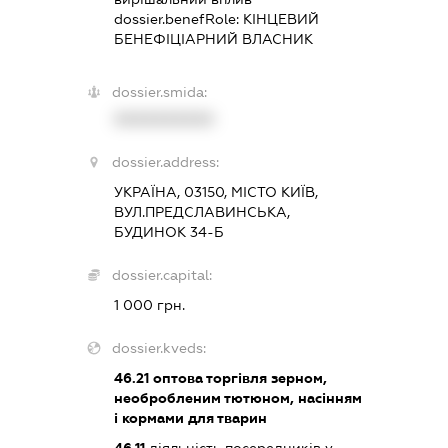
dossier.benefRole:
КІНЦЕВИЙ
БЕНЕФІЦІАРНИЙ ВЛАСНИК
dossier.smida:
XXXXXXXXXX
dossier.address:
УКРАЇНА, 03150, МІСТО КИЇВ,
ВУЛ.ПРЕДСЛАВИНСЬКА,
БУДИНОК 34-Б
dossier.capital:
1 000 грн.
dossier.kveds:
46.21
оптова торгівля зерном,
необробленим тютюном, насінням
і кормами для тварин