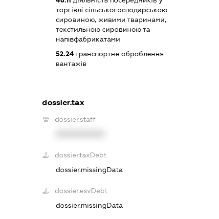
46.11
діяльність посередників у
торгівлі сільськогосподарською
сировиною, живими тваринами,
текстильною сировиною та
напівфабрикатами
52.24
транспортне оброблення
вантажів
dossier.tax
dossier.staff
XXXXXXXXXX
dossier.taxDebt
dossier.missingData
dossier.esvDebt
dossier.missingData