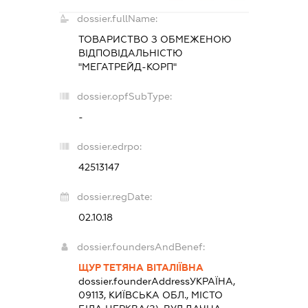
dossier.fullName:
ТОВАРИСТВО З ОБМЕЖЕНОЮ
ВІДПОВІДАЛЬНІСТЮ
"МЕГАТРЕЙД-КОРП"
dossier.opfSubType:
-
dossier.edrpo:
42513147
dossier.regDate:
02.10.18
dossier.foundersAndBenef:
ЩУР ТЕТЯНА ВІТАЛІЇВНА
dossier.founderAddress
УКРАЇНА,
09113, КИЇВСЬКА ОБЛ., МІСТО