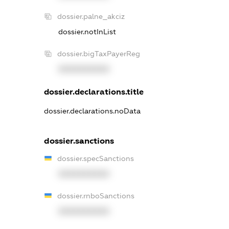
dossier.palne_akciz
dossier.notInList
dossier.bigTaxPayerReg
XXXXXXXXXX
dossier.declarations.title
dossier.declarations.noData
dossier.sanctions
dossier.specSanctions
XXXXXXXXXX
dossier.rnboSanctions
XXXXXXXXXX