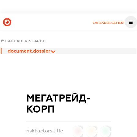
CAHEADER.GETTEST
CAHEADER.SEARCH
document.dossier
МЕГАТРЕЙД-
КОРП
riskFactors.title
0
0
0