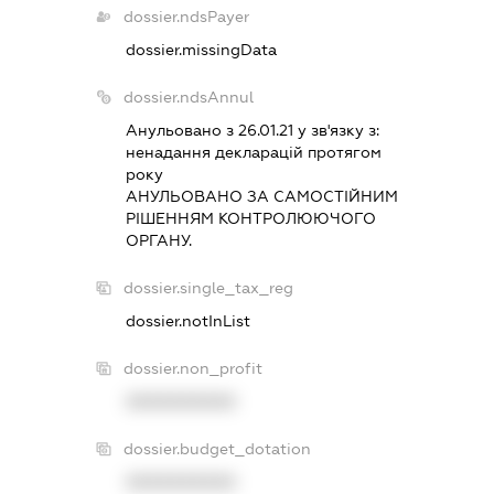
dossier.ndsPayer
dossier.missingData
dossier.ndsAnnul
Анульовано з 26.01.21 у зв'язку з:
ненадання декларацiй протягом
року
АНУЛЬОВАНО ЗА САМОСТIЙНИМ
РIШЕННЯМ КОНТРОЛЮЮЧОГО
ОРГАНУ.
dossier.single_tax_reg
dossier.notInList
dossier.non_profit
XXXXXXXXXX
dossier.budget_dotation
XXXXXXXXXX